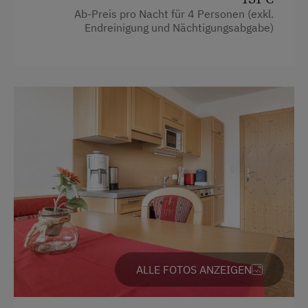
Wasserkocher
Ab-Preis pro Nacht für 4 Personen (exkl.
Eisstockschießen
Endreinigung und Nächtigungsabgabe)
Wlan
Erlebniswanderung
Doppelbett
Erlebniswanderweg
Ausziehcouch
Fahrradverleih
Fitnesscenter
Freibad
Geführte Bergtouren
Geführte Wanderungen
Heimatabend
Heimatmuseum
ALLE FOTOS ANZEIGEN
Klettern
Klettersteig