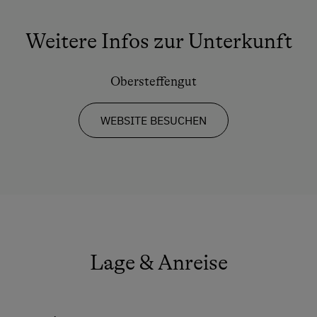
Sanfter Winter
Langlaufen
Weitere Infos zur Unterkunft
Schneeschuhwandern
Geführte Schneeschuhwanderungen
Obersteffengut
Skitouren
WEBSITE BESUCHEN
Geführte Skitouren
Urlaub für Familien
Familienfreundliche Unterkünfte
Nachhaltiger Urlaub
Lage & Anreise