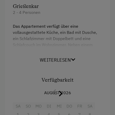
Grießenkar
Kletterwald
2 - 4 Personen
Kutschenfahrten
Liegewiese
Das Appartement verfügt über eine
vollausgestattete Küche, ein Bad mit Dusche,
Live Unterhaltung
ein Schlafzimmer mit Doppelbett und eine
Schlafcouch im Wohnzimmer. Neben einem
Nordic Walking
Balkon mit Panoramablick bietet das
Ponyreiten
Appartement auch noch einen Fernseher und
WEITERLESEN
kostenloses Wlan an.
Radwege
Reitwege
Ausstattung
Verfügbarkeit
Rodelbahn in der Nähe
4 Plattenherd
Schneeschuhwanderung
AUGUST 2026
Aussicht auf eine Berglandschaft
Skifahren
SA
SO
MO
DI
MI
DO
FR
SA
Backofen
Skilehrer
1
2
3
4
5
6
7
8