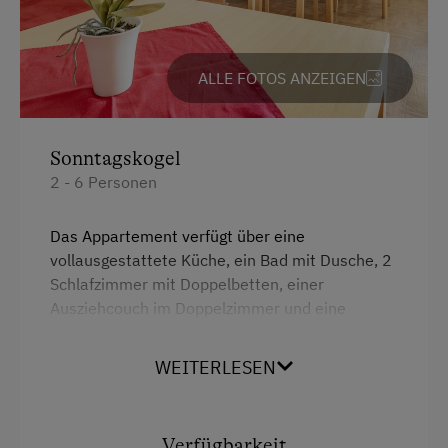
Hofeigene Produkte
Kinder-Ausstattung
ALLE FOTOS ANZEIGEN
Kinder sind willkommen
Spielzeug
Sonntagskogel
2 - 6 Personen
Ausstattung der Wohneinheit
Bettwäsche vorhanden
Das Appartement verfügt über eine
vollausgestattete Küche, ein Bad mit Dusche, 2
E-Herd
Schlafzimmer mit Doppelbetten, einer
Ausziehcouch im Doppelzimmer und eine
Geschirr vorhanden
Ausziehcouch im Wohnzimmer. Neben einem
Geschirrspüler
Balkon mit Panoramablick bietet das
WEITERLESEN
Appartement auch noch einen Fernseher und
Kaffeemaschine
kostenloses Wlan an.
Mikrowelle
Verfügbarkeit