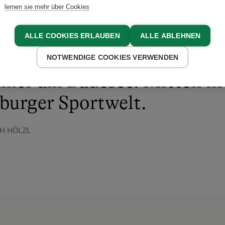
lernen sie mehr über Cookies
ganz besonderes Erlebnis. 
ndiger Bauernhof mit alle
ALLE COOKIES ERLAUBEN
ALLE ABLEHNEN
rt. Im Winter an der Schipi
NOTWENDIGE COOKIES VERWENDEN
mer am Badesee. Mitten in
burger Sportwelt.
H HÖLZL