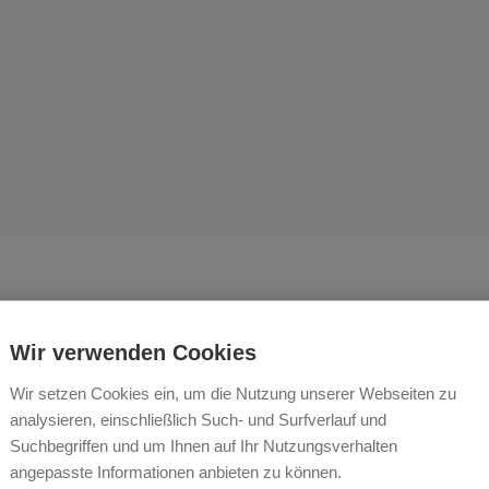
Wir verwenden Cookies
Wir setzen Cookies ein, um die Nutzung unserer Webseiten zu
Urlaub auf dem familienfr
analysieren, einschließlich Such- und Surfverlauf und
Suchbegriffen und um Ihnen auf Ihr Nutzungsverhalten
enbauernhof mit Herz- Ort
angepasste Informationen anbieten zu können.