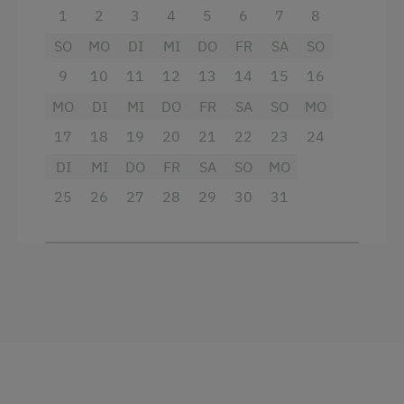
Backofen
Wasserkocher
1
2
3
4
5
6
7
8
Aussicht auf eine Berglandschaft
Küche
SO
MO
DI
MI
DO
FR
SA
SO
Balkon/Terrasse
Küchenausstattung
9
10
11
12
13
14
15
16
Gitterbett
MO
DI
MI
DO
FR
SA
SO
MO
Kühlschrank
17
18
19
20
21
22
23
24
Handtücher
Premium-Fernsehkanäle
DI
MI
DO
FR
SA
SO
MO
Kaffeemaschine
Haupthaus
25
26
27
28
29
30
31
Mikrowelle
Kaffeemaschine
Safe
Safe
Toilette
Gitterbett
Wasserkocher
Heizung
Toaster
Toilette
Reinigungsausstattung in der Wohnung
Familienzimmer