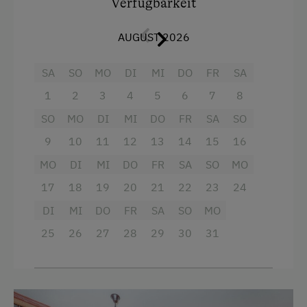
Terrasse
Verfügbarkeit
gemütlicher Wohn- und Schlafbereich mit
Trockenraum
Doppelbett
AUGUST 2026
Waschmaschine
hochwertige Zirbenausstattung
SA
SO
MO
DI
MI
DO
FR
SA
Zentralheizung
voll ausgestattete Kochnische
1
2
3
4
5
6
7
8
Badezimmer mit Dusche und WC
Verpflegung
SO
MO
DI
MI
DO
FR
SA
SO
Balkon mit Morgensonne
9
10
11
12
13
14
15
16
Ohne Verpflegung
kostenloses WLAN
MO
DI
MI
DO
FR
SA
SO
MO
eigene Trinkwasserquelle
Brötchenservice für einen entspannten
17
18
19
20
21
22
23
24
Start in den Tag
Internet
DI
MI
DO
FR
SA
SO
MO
Internetservice
25
26
27
28
29
30
31
Ausstattung
Kostenloses Internet
Dusche
WiFi
Garten