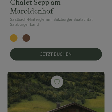
Chalet Sepp am
Maroldenhof
Saalbach-Hinterglemm, Salzburger Saalachtal,
Salzburger Land
JETZT BUCHEN