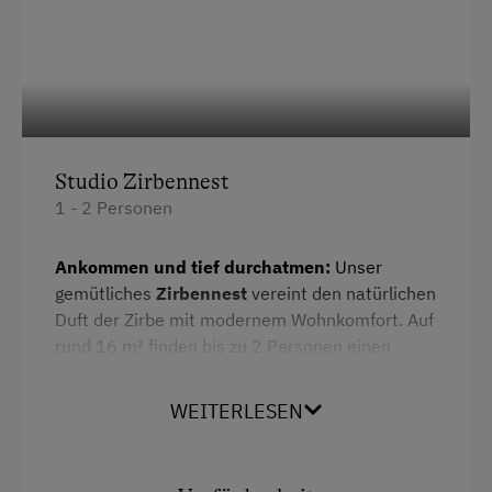
Spielhaus
Spielzeug
Ausstattung der Wohneinheit
Bettwäsche vorhanden
Studio Zirbennest
1 - 2 Personen
Brötchenservice
E-Herd
Ankommen und tief durchatmen:
Unser
Ferienwohnung ebenerdig
gemütliches
Zirbennest
vereint den natürlichen
Duft der Zirbe mit modernem Wohnkomfort. Auf
Geschirr vorhanden
rund 16 m² finden bis zu 2 Personen einen
Geschirrspüler
besonderen Rückzugsort zum Entspannen. Der
Balkon lädt dazu ein, die frische Bergluft und die
WEITERLESEN
Kaffeemaschine
Morgensonne zu genießen.
Mikrowelle
Ausstattungs-Highlights