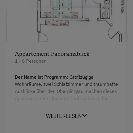
Backofen
Haustiere erlaubt
Balkon/Terrasse
Geschirrspüler
Fernseher
Doppelbett
Gitterbett
Doppelbett (Queensize)
Heizung
Appartement Panoramablick
1 - 6 Personen
Mikrowelle mit Backfunktion
Toilette
Der Name ist Programm: Großzügige
Familienzimmer
Wohnräume, zwei Schlafzimmer und traumhafte
Ausblicke über den Oberpinzgau machen dieses
Hochgeschwindigkeits-Internetanschluss
Apartment zum idealen Urlaubszuhause für
Küchenausstattung
gemeinsame Tage mit Familie oder Freunden.
Für zusätzlichen Komfort erreichen Sie die
WEITERLESEN
Premium-Fernsehkanäle
Unterkunft bequem mit dem Lift.
Wlan