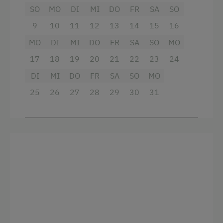
Familienanschluss
SO
MO
DI
MI
DO
FR
SA
SO
Sauna
Garten/Wiese
9
10
11
12
13
14
15
16
Neubau
Hausgarten
MO
DI
MI
DO
FR
SA
SO
MO
Doppelbett
Hofeigene Produkte
17
18
19
20
21
22
23
24
DI
MI
DO
FR
SA
SO
MO
Obstgarten
25
26
27
28
29
30
31
Pauschalangebote
Schnapsbrennerei
Schnapsverkostung
Spielgefährten
Kinder-Ausstattung
Kinder sind willkommen
Kinderspielplatz