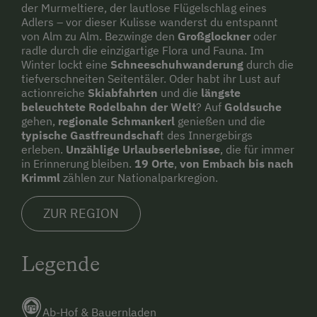
der Murmeltiere, der lautlose Flügelschlag eines
Adlers – vor dieser Kulisse wanderst du entspannt
von Alm zu Alm. Bezwinge den
Großglockner
oder
radle durch die einzigartige Flora und Fauna. Im
Winter lockt eine
Schneeschuhwanderung
durch die
tiefverschneiten Seitentäler. Oder habt ihr Lust auf
actionreiche
Skiabfahrten
und die
längste
beleuchtete Rodelbahn der Welt
? Auf
Goldsuche
gehen,
regionale Schmankerl
genießen und die
typische Gastfreundschaf
t des Innergebirgs
erleben.
Unzählige Urlaubserlebnisse
, die für immer
in Erinnerung bleiben.
19 Orte
,
von Embach bis nach
Krimml
zählen zur Nationalparkregion.
ZUR REGION
Legende
Ab-Hof & Bauernladen