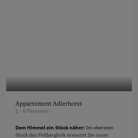
Reinigungsausstattung in der Wohnung
Safe
Hochgeschwindigkeits-Internetanschluss
Küche
Küchenausstattung
Kühlschrank
Verbundene Zimmer
Haupthaus
Altbau
Appartement Adlerhorst
Haarföhn
1 - 6 Personen
Kaffeemaschine
Dem Himmel ein Stück näher:
Im obersten
Wasserkocher
Stock des Peilberghofs erwartet Sie unser