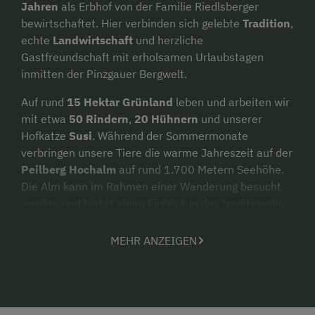
Jahren
als Erbhof von der Familie Riedlsberger
bewirtschaftet. Hier verbinden sich gelebte
Tradition
,
echte
Landwirtschaft
und herzliche
Gastfreundschaft mit erholsamen Urlaubstagen
inmitten der Pinzgauer Bergwelt.
Auf rund
15 Hektar Grünland
leben und arbeiten wir
mit etwa
50 Rindern
,
20 Hühnern
und unserer
Hofkatze
Susi
. Während der Sommermonate
verbringen unsere Tiere die warme Jahreszeit auf der
Peilberg Hochalm
auf rund 1.700 Metern Seehöhe.
Die Alm kann im Rahmen einer Wanderung besucht
werden und bietet einen Einblick in das traditionelle
Almleben und die Bewirtschaftung unserer
Bergweiden.
MEHR ANZEIGEN
Unsere
Apartments
und das
Studio
verbinden
Gemütlichkeit mit modernem Komfort und bieten den
idealen Ausgangspunkt für einen Urlaub im