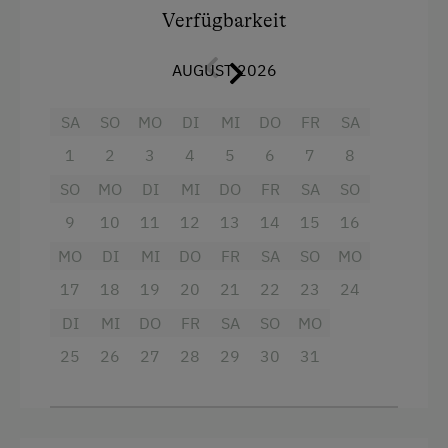
Ausstattung
Geschirrspüler
Verfügbarkeit
Holzboden
4 Plattenherd
AUGUST 2026
Kühlschrank
Aussicht auf eine Berglandschaft
SA
SO
MO
DI
MI
DO
FR
SA
Bettwäsche
Backofen
1
2
3
4
5
6
7
8
Haustiere erlaubt
Balkon/Terrasse
SO
MO
DI
MI
DO
FR
SA
SO
Hypoallergenes Kissen
Dusche
9
10
11
12
13
14
15
16
Küche
Fernseher
MO
DI
MI
DO
FR
SA
SO
MO
Sauna
Garten
17
18
19
20
21
22
23
24
Doppelbett
Handtücher
DI
MI
DO
FR
SA
SO
MO
Ausziehcouch
Kinderbett
25
26
27
28
29
30
31
Einzelbett
Mikrowelle
Mikrowelle mit Backfunktion