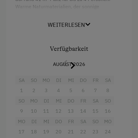
Eisstockschießen
Warme Naturmaterialien, der sonnige
Gitterbett
Erlebniswanderung
Südbalkon und der herrliche Blick auf die
Heizung
Pinzgauer Bergwelt machen dieses
Erlebniswanderweg
WEITERLESEN
Appartement zum idealen Rückzugsort für
Toilette
Fahrradverleih
Paare und Familien.
Küchenausstattung
Fitnesscenter
Ausstattungs-Highlights
Verfügbarkeit
Wlan
Freibad
ein Schlafzimmer mit Doppelbett
Kochnische
AUGUST 2026
Geführte Ausritte
zusätzlicher Schlafplatz im Wohnbereich
Kühlschrank
SA
SO
MO
DI
MI
DO
FR
SA
Geführte Bergtouren
voll ausgestattete Wohnküche mit
Bettwäsche
1
2
3
4
5
6
7
8
Geführte Wanderungen
Essbereich
Haustiere erlaubt
SO
MO
DI
MI
DO
FR
SA
SO
Golf
Badezimmer mit Dusche
Hypoallergenes Kissen
9
10
11
12
13
14
15
16
Jogging-Routen
separates WC
Sauna
MO
DI
MI
DO
FR
SA
SO
MO
Klettern
sonniger Südbalkon mit Blick Richtung
17
18
19
20
21
22
23
24
Altbau
Oberpinzgau
Klettersteig