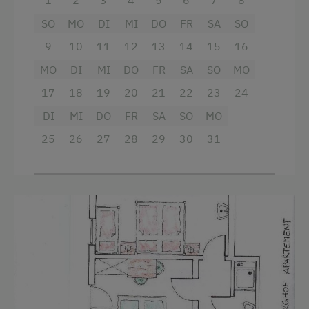
1
2
3
4
5
6
7
8
Gitterbett
Garten
Wanderreiten
SO
MO
DI
MI
DO
FR
SA
SO
Kaffeemaschine
Haarföhn
Wassersport
9
10
11
12
13
14
15
16
Toilette
Kaffeemaschine
Winterritte
MO
DI
MI
DO
FR
SA
SO
MO
Radio
17
18
19
20
21
22
23
24
Reinigungsausstattung in der Wohnung
Wintersport
Kinderbett
DI
MI
DO
FR
SA
SO
MO
Wasserkocher
Heizung
Wellnessangebote
25
26
27
28
29
30
31
Aussicht auf eine Berglandschaft
Bettwäsche
Infrarotkabine
Handtücher
Hypoallergenes Kissen
Sauna
Kinderbett
Wlan
Spa / Wellnessbereich
Mikrowelle
Altbau
Radio
Verbundene Zimmer
Safe
Sauna
Toaster
Holzboden