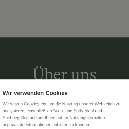
Über uns
Wir verwenden Cookies
Statt immer zu lächeln, einmal auch zu
Wir setzen Cookies ein, um die Nutzung unserer Webseiten zu
man auf der Liegewiese neben unser
analysieren, einschließlich Such- und Surfverlauf und
Suchbegriffen und um Ihnen auf Ihr Nutzungsverhalten
mit Blick in die Weinberge oder in de
angepasste Informationen anbieten zu können.
Finnischer Sauna, Dampfbad, Infraro