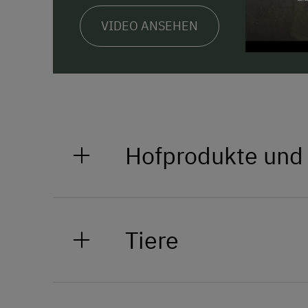
VIDEO ANSEHEN
Hofprodukte und
Steirische Weine, Fruchtsäfte, E
Joghurt, Fleisch- und Wurstware
Tiere
Freilauf DOROC Schweine, Hund, 