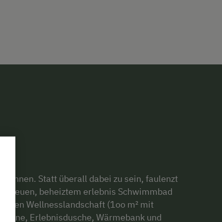
 gähnen. Statt überall dabei zu sein, faulenzt
em neuen, beheiztem erlebnis Schwimmbad
r neuen Wellnesslandschaft (1oo m² mit
tkabine, Erlebnisdusche, Wärmebank und