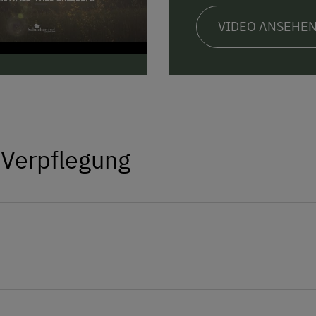
VIDEO ANSEHE
 Verpflegung
delbrände, Sekt, Kernöl, Marmelade,
n.
Hasen, Hühner, Zwergziege, Katzen, .