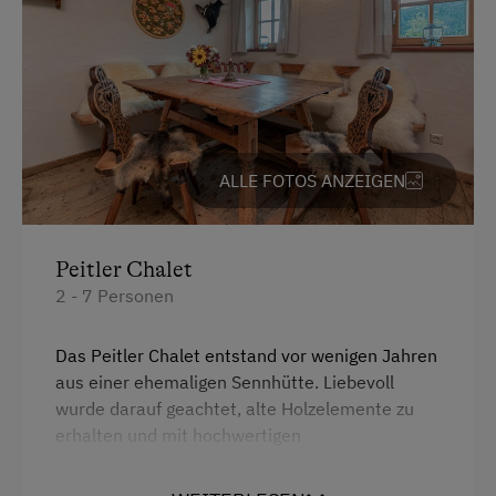
Unterkunftsart
Jagdhütte
Ehemaliger Bergbauernhof
Kinder-Ausstattung
ALLE FOTOS ANZEIGEN
Kinder sind willkommen
Peitler Chalet
Ausstattung der Wohneinheit
2 - 7 Personen
Bettwäsche vorhanden
Das Peitler Chalet entstand vor wenigen Jahren
Geschirr vorhanden
aus einer ehemaligen Sennhütte. Liebevoll
Kaffeemaschine
wurde darauf geachtet, alte Holzelemente zu
erhalten und mit hochwertigen
Geschirrspüler
Naturmaterialien zu ergänzen. Unser Chalet
Terrasse
bietet in drei Doppelzimmern Platz für 6