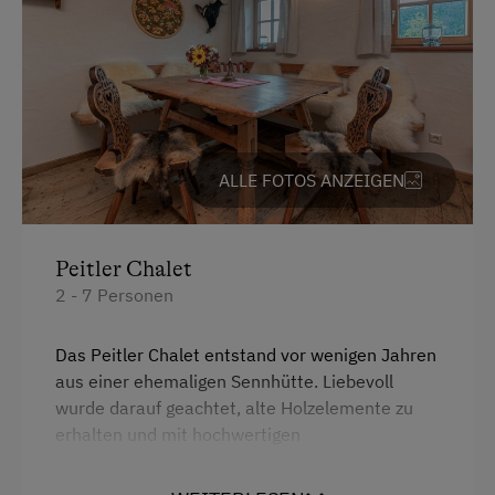
Unterkunftsart
Jagdhütte
Ehemaliger Bergbauernhof
Kinder-Ausstattung
ALLE FOTOS ANZEIGEN
Kinder sind willkommen
Peitler Chalet
Ausstattung der Wohneinheit
2 - 7 Personen
Bettwäsche vorhanden
Das Peitler Chalet entstand vor wenigen Jahren
Geschirr vorhanden
aus einer ehemaligen Sennhütte. Liebevoll
Kaffeemaschine
wurde darauf geachtet, alte Holzelemente zu
erhalten und mit hochwertigen
Geschirrspüler
Naturmaterialien zu ergänzen. Unser Chalet
Terrasse
bietet in drei Doppelzimmern Platz für 6