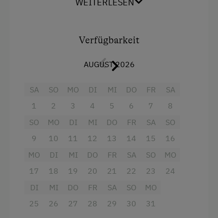
WEITERLESEN
Personen. Kochen am Holzherd ist möglich und
Waschmaschine
macht die Atmosphäre in der urigen Küche sehr
gemütlich. E-Herd, Geschirrspüler,
Verpflegung
Verfügbarkeit
Bodenheizung, Gefriertruhe und
Waschmaschine machen den Urlaubsalltag
Ohne Verpflegung
AUGUST 2026
jedoch unkompliziert. Ein geräumiger
Aufenthaltsraum bietet Platz für gemütliches
Zusätzliche Ausstattungsmerkmale
SA
SO
MO
DI
MI
DO
FR
SA
Beisammensein.
Besondere Unterkünfte
1
2
3
4
5
6
7
8
Ausstattung
SO
MO
DI
MI
DO
FR
SA
SO
Historische Höfe
9
10
11
12
13
14
15
16
Doppelbett (Kingsize)
Hund erlaubt
MO
DI
MI
DO
FR
SA
SO
MO
17
18
19
20
21
22
23
24
DI
MI
DO
FR
SA
SO
MO
25
26
27
28
29
30
31