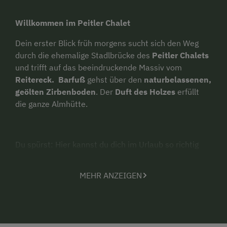
Willkommen im Peitler Chalet
Dein erster Blick früh morgens sucht sich den Weg
durch die ehemalige Stadlbrücke des
Peitler Chalets
und trifft auf das beeindruckende Massiv vom
Reitereck.
Barfuß
gehst über den
naturbelassenen,
geölten Zirbenboden
. Der
Duft des Holzes
erfüllt
die ganze Almhütte.
Du spürst: Hier kannst du dich im Urlaub so richtig
entspannen.
MEHR ANZEIGEN
Das Peitler Chalet entstand vor wenigen Jahren aus
einer ehemaligen Sennhütte. Liebevoll wurde darauf
geachtet, alte Holzelemente zu erhalten und mit