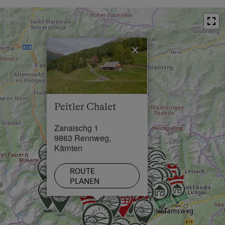
Bushaltestelle in 5 km
Ortszentrum in 7 km
×
Restaurant in 7 km
Schwimmbad in 6 km
See / Teich in 30 km
Peitler Chalet
Skilift in 15 km
Zanaischg 1
Loipe in 5 km
9863 Rennweg,
Kärnten
ROUTE
PLANEN