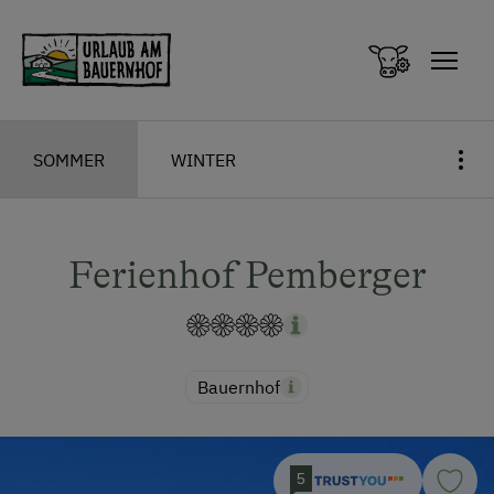
Zum Inhalt springen (Alt+0)
Zum Hauptmenü springen (Alt+1)
SOMMER
WINTER
Ferienhof Pemberger
Bauernhof
5