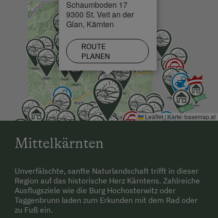
Schaumboden 17
9300 St. Veit an der
Glan, Kärnten
ROUTE
PLANEN
Leaflet
|
Karte:
basemap.at
Mittelkärnten
Unverfälschte, sanfte Naturlandschaft trifft in dieser
Region auf das historische Herz Kärntens. Zahlreiche
Ausflugsziele wie die Burg Hochosterwitz oder
Taggenbrunn laden zum Erkunden mit dem Rad oder
zu Fuß ein.