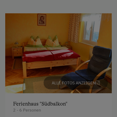
Unterkunftsart
Ermäßigungen in Vor- und Nachsaison
Für max. 6 Personen
Am Betrieb
Familienanschluss
Garten/Wiese
Hausgarten
Hofeigene Produkte
ALLE FOTOS ANZEIGEN
Mithilfe am Hof
Obstgarten
Pauschalangebote
Ferienhaus "Südbalkon"
2 - 6 Personen
Pirschgang