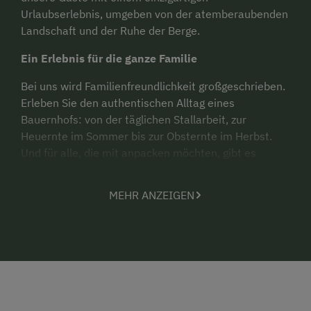
Urlaubserlebnis, umgeben von der atemberaubenden
Landschaft und der Ruhe der Berge.
Ein Erlebnis für die ganze Familie
Bei uns wird Familienfreundlichkeit großgeschrieben.
Erleben Sie den authentischen Alltag eines
Bauernhofs: von der täglichen Stallarbeit, zur
Heuernte im Sommer bis zur Obsternte im Herbst.
Und für alle, die mit anpacken möchten, gibt es
jederzeit die Möglichkeit.
MEHR ANZEIGEN
Abenteuer für die Kleinen
Für unsere jungen Gäste bieten wir nicht nur einen
großen Spielplatz, sondern auch die Möglichkeit, die
Natur und den Bauernhof hautnah zu erleben. Ob
beim Trettraktor fahren, Sommerschlitten-Rennen,
im Spielhäuschen oder bei spannenden
Naturerkundungen - hier wird jeder Tag zum