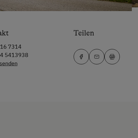
akt
Teilen
416 7314
64 5413938
 senden