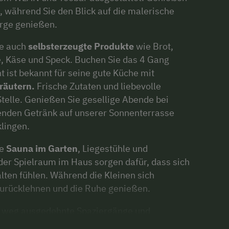
, während Sie den Blick auf die malerische
rge genießen.
ie auch
selbsterzeugte Produkte
wie Brot,
, Käse und Speck. Buchen Sie das 4 Gang
 ist bekannt für seine gute Küche mit
Kräutern.
Frische Zutaten und liebevolle
Stelle. Genießen Sie gesellige Abende bei
enden Getränk auf unserer Sonnenterrasse
lingen.
ne
Sauna im Garten
, Liegestühle und
 der Spielraum im Haus sorgen dafür, dass sich
alten fühlen. Während die Kleinen sich
zurücklehnen und die Ruhe genießen.
 weg ausgedehnte Spaziergänge und
r lädt der nahe gelegene Böndlsee zum