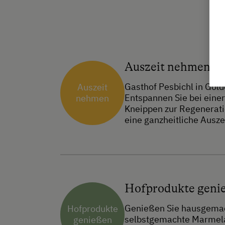
Auszeit nehmen
Gasthof Pesbichl in Gold
Auszeit
Entspannen Sie bei eine
nehmen
Kneippen zur Regenerati
eine ganzheitliche Auszei
Hofprodukte geni
Genießen Sie hausgemach
Hofprodukte
selbstgemachte Marmelad
genießen