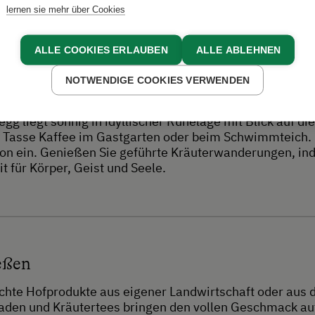
Erlebnisse
lernen sie mehr über Cookies
ALLE COOKIES ERLAUBEN
ALLE ABLEHNEN
NOTWENDIGE COOKIES VERWENDEN
egg liegt sonnig in idyllischer Ruhelage mit Blick auf d
r Tasse Kaffee im Gastgarten oder beim Schwimmteich.
on ein. Genießen Sie geführte Kräuterwanderungen, ind
t für Körper, Geist und Seele.
eßen
te Hofprodukte aus eigener Landwirtschaft oder aus der
en und Kräutertees bringen den vollen Geschmack auf 