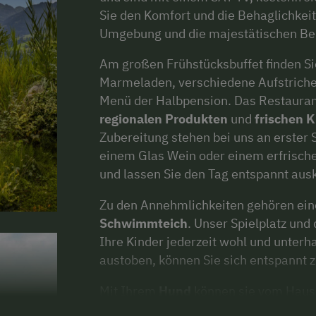
Sie den Komfort und die Behaglichkeit
Umgebung und die majestätischen Be
Am großen Frühstücksbuffet finden S
Marmeladen, verschiedene Aufstriche
Menü der Halbpension. Das Restaurant
regionalen Produkten
und
frischen 
Zubereitung stehen bei uns an erster 
einem Glas Wein oder einem erfrisch
und lassen Sie den Tag entspannt ausk
Zu den Annehmlichkeiten gehören ei
Schwimmteich
. Unser Spielplatz und
Ihre Kinder jederzeit wohl und unterh
austoben, können Sie sich entspannt 
Mit Ihrem
Hund
können sie vom Haus
Wanderungen unternehmen. Im Somme