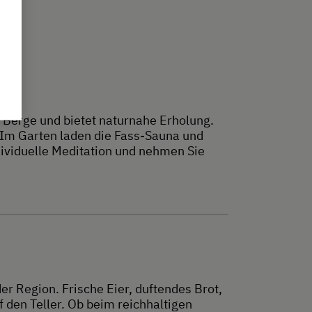
ie Berge und bietet naturnahe Erholung.
 Im Garten laden die Fass-Sauna und
ividuelle Meditation und nehmen Sie
 Region. Frische Eier, duftendes Brot,
den Teller. Ob beim reichhaltigen