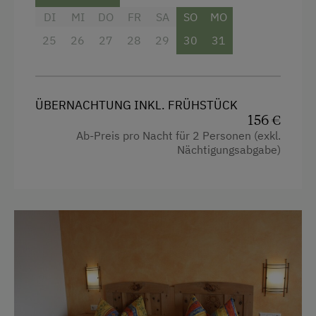
DI
MI
DO
FR
SA
SO
MO
Österreichische Spezialitäten
25
26
27
28
29
30
31
Übernachtung mit Frühstück
Übernachtung mit Halbpension
ÜBERNACHTUNG INKL. FRÜHSTÜCK
Service
156 €
Ab-Preis pro Nacht für 2 Personen (exkl.
Transfer Bahnhof
Nächtigungsabgabe)
Zimmerservice
Internet
Kostenloses Internet
WiFi
Freizeitaktivitäten am Betrieb und in der
Umgebung