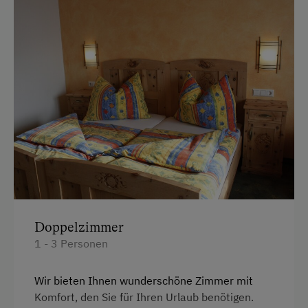
Vor Ort gesprochene Sprachen
Deutsch
Englisch
Parken
E-Auto Ladestation
Am Betrieb
Hofeigene Produkte
Doppelzimmer
1 - 3 Personen
Kinder-Ausstattung
Kinderspielplatz
Wir bieten Ihnen wunderschöne Zimmer mit
Komfort, den Sie für Ihren Urlaub benötigen.
Spielzeug