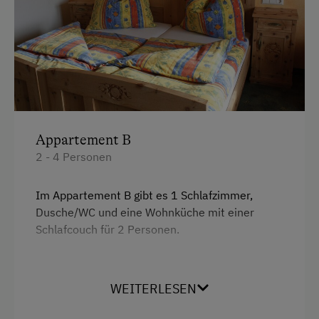
Kutschenfahrten
Skifahren
Tischtennis
Wintersport
Appartement B
Wellnessangebote
2 - 4 Personen
Infrarotkabine
Im Appartement B gibt es 1 Schlafzimmer,
Sauna
Dusche/WC und eine Wohnküche mit einer
Schlafcouch für 2 Personen.
Zusätzliche Ausstattungsmerkmale
Aktivurlaub
Ausstattung
WEITERLESEN
Wandern
Doppelbett (Kingsize)
Geführte Bergtour