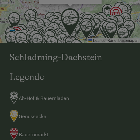
Leaflet
|
Karte:
basemap.at
Schladming-Dachstein
Legende
Ab-Hof & Bauernladen
Genussecke
Bauernmarkt