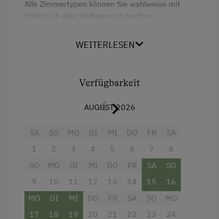
Alle Zimmertypen können Sie wahlweise mit
Spielzimmer
Frühstück oder Halbpension buchen.
Wir halten auch 2 Appartementtypen für Sie
Ausstattung der Wohneinheit
WEITERLESEN
bereit.
Bettwäsche vorhanden
Ausstattung
Brötchenservice
Verfügbarkeit
Ferienwohnung mit Frühstück
Dusche
AUGUST 2026
Geschirr vorhanden
Doppelbett (Kingsize)
SA
SO
MO
DI
MI
DO
FR
SA
Kaffeemaschine
Ausziehcouch
1
2
3
4
5
6
7
8
Mikrowelle
SO
MO
DI
MI
DO
FR
SA
SO
Verpflegung
9
10
11
12
13
14
15
16
Internationale Küche
MO
DI
MI
DO
FR
SA
SO
MO
17
18
19
20
21
22
23
24
Vegetarische Küche