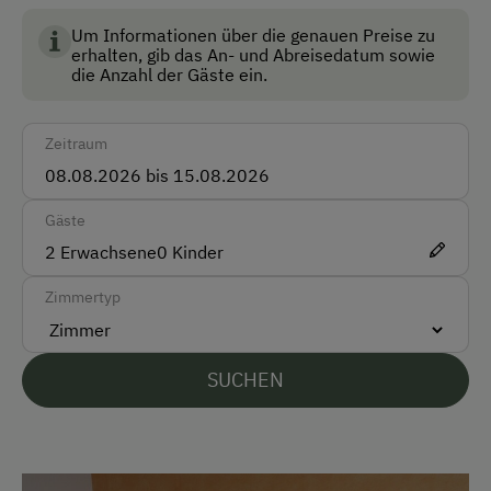
Skischuhtrockner
Um Informationen über die genauen Preise zu
erhalten, gib das An- und Abreisedatum sowie
die Anzahl der Gäste ein.
Anfahrtsmöglichkeiten
Auto
Zeitraum
Bus
Zug
Gäste
2
Erwachsene
0
Kinder
Akzeptierte Zahlungsmittel
Zimmertyp
Barzahlung
EC-Karte / Bankomatkarte (Maestro)
SUCHEN
Mastercard/Eurocard
Visa
Überweisung / SEPA