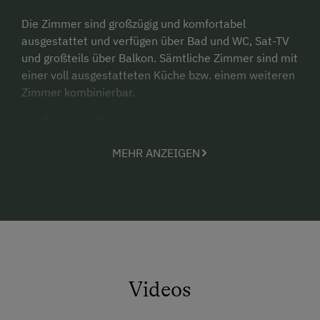
Die Zimmer sind großzügig und komfortabel
ausgestattet und verfügen über Bad und WC, Sat-TV
und großteils über Balkon. Sämtliche Zimmer sind mit
einer voll ausgestatteten Küche bzw. einem weiteren
Zimmer kombinierbar.
Für Ihr Wohlbefinden haben wir einen völlig neuen
Wellnessbereich gestaltet. 100%iges Wohlfühlen ist
MEHR ANZEIGEN
garantiert!
Lernen Sie auch die Region kennen - wir sind
Mitgliedsbetrieb der Sommercard.
Videos