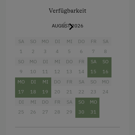
Ausziehcouch
Verfügbarkeit
Badeurlaub
Aktivurlaub Winter
AUGUST 2026
Skifahren
SA
SO
MO
DI
MI
DO
FR
SA
Urlaub für Familien
1
2
3
4
5
6
7
8
Familienfreundliche Unterkünfte
SO
MO
DI
MI
DO
FR
SA
SO
Gesundheitsurlaub
9
10
11
12
13
14
15
16
Wellness
MO
DI
MI
DO
FR
SA
SO
MO
Nachhaltiger Urlaub
17
18
19
20
21
22
23
24
Hund erlaubt
DI
MI
DO
FR
SA
SO
MO
Mithilfe am Hof
25
26
27
28
29
30
31
An der Skipiste
Urlaub ohne Auto