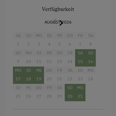
Ausziehcouch
Verfügbarkeit
Badeurlaub
Aktivurlaub Winter
AUGUST 2026
Skifahren
SA
SO
MO
DI
MI
DO
FR
SA
Urlaub für Familien
1
2
3
4
5
6
7
8
Familienfreundliche Unterkünfte
SO
MO
DI
MI
DO
FR
SA
SO
Gesundheitsurlaub
9
10
11
12
13
14
15
16
Wellness
MO
DI
MI
DO
FR
SA
SO
MO
Nachhaltiger Urlaub
17
18
19
20
21
22
23
24
Hund erlaubt
DI
MI
DO
FR
SA
SO
MO
Mithilfe am Hof
25
26
27
28
29
30
31
An der Skipiste
Urlaub ohne Auto