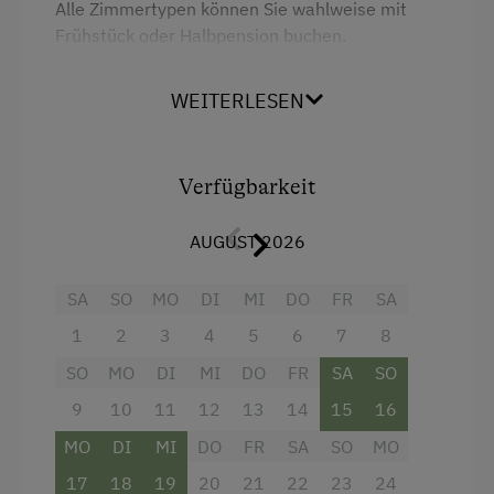
Alle Zimmertypen können Sie wahlweise mit
Spielzimmer
Frühstück oder Halbpension buchen.
Wir halten auch 2 Appartementtypen für Sie
Ausstattung der Wohneinheit
WEITERLESEN
bereit.
Bettwäsche vorhanden
Ausstattung
Brötchenservice
Verfügbarkeit
Ferienwohnung mit Frühstück
Dusche
AUGUST 2026
Geschirr vorhanden
Doppelbett (Kingsize)
SA
SO
MO
DI
MI
DO
FR
SA
Kaffeemaschine
Ausziehcouch
1
2
3
4
5
6
7
8
Mikrowelle
SO
MO
DI
MI
DO
FR
SA
SO
Verpflegung
9
10
11
12
13
14
15
16
Internationale Küche
MO
DI
MI
DO
FR
SA
SO
MO
17
18
19
20
21
22
23
24
Vegetarische Küche