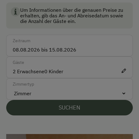
Skischuhtrockner
Um Informationen über die genauen Preise zu
erhalten, gib das An- und Abreisedatum sowie
die Anzahl der Gäste ein.
Anfahrtsmöglichkeiten
Auto
Zeitraum
Bus
Zug
Gäste
2
Erwachsene
0
Kinder
Akzeptierte Zahlungsmittel
Zimmertyp
Barzahlung
EC-Karte / Bankomatkarte (Maestro)
SUCHEN
Mastercard/Eurocard
Visa
Überweisung / SEPA