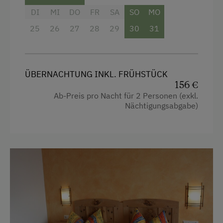
DI
MI
DO
FR
SA
SO
MO
Österreichische Spezialitäten
25
26
27
28
29
30
31
Übernachtung mit Frühstück
Übernachtung mit Halbpension
ÜBERNACHTUNG INKL. FRÜHSTÜCK
Service
156 €
Ab-Preis pro Nacht für 2 Personen (exkl.
Transfer Bahnhof
Nächtigungsabgabe)
Zimmerservice
Internet
Kostenloses Internet
WiFi
Freizeitaktivitäten am Betrieb und in der
Umgebung