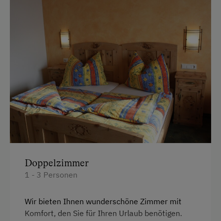
Vor Ort gesprochene Sprachen
Deutsch
Englisch
Parken
E-Auto Ladestation
Am Betrieb
Hofeigene Produkte
Doppelzimmer
1 - 3 Personen
Kinder-Ausstattung
Kinderspielplatz
Wir bieten Ihnen wunderschöne Zimmer mit
Komfort, den Sie für Ihren Urlaub benötigen.
Spielzeug