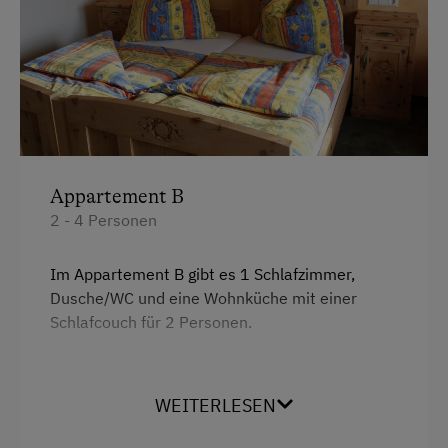
Kutschenfahrten
Skifahren
Tischtennis
Wintersport
Appartement B
Wellnessangebote
2 - 4 Personen
Infrarotkabine
Im Appartement B gibt es 1 Schlafzimmer,
Sauna
Dusche/WC und eine Wohnküche mit einer
Schlafcouch für 2 Personen.
Zusätzliche Ausstattungsmerkmale
Aktivurlaub
Ausstattung
WEITERLESEN
Wandern
Doppelbett (Kingsize)
Geführte Bergtour