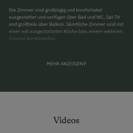
Die Zimmer sind großzügig und komfortabel
ausgestattet und verfügen über Bad und WC, Sat-TV
und großteils über Balkon. Sämtliche Zimmer sind mit
einer voll ausgestatteten Küche bzw. einem weiteren
Zimmer kombinierbar.
Für Ihr Wohlbefinden haben wir einen völlig neuen
Wellnessbereich gestaltet. 100%iges Wohlfühlen ist
MEHR ANZEIGEN
garantiert!
Lernen Sie auch die Region kennen - wir sind
Mitgliedsbetrieb der Sommercard.
Videos