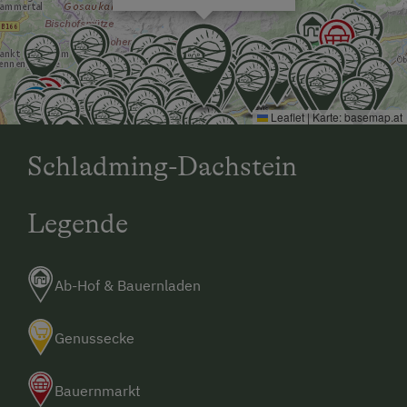
Leaflet
|
Karte:
basemap.at
Schladming-Dachstein
Legende
Ab-Hof & Bauernladen
Genussecke
Bauernmarkt