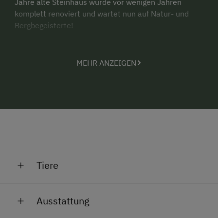
Jahre alte Steinhaus wurde vor wenigen Jahren
komplett renoviert und wartet nun auf Natur- und
Bergbegeisterte!
10 bis 14 Personen finden in den 2 komplett
ausgestatteten, voneinander
MEHR ANZEIGEN
getrennten Ferienwohnungen (4 + 6 Betten) Platz.
Ob vor dem Holzofen, bei Spielen und Unterhaltungen
im gemeinsamen Wohnraum oder in den gemütlich
eingerichteten Holzzimmern - hier findet jeder
seinen Lieblingsplatz! Die untere Wohnung ist für
Rollstuhlfahrer geeignet.
Und wenn's in der Hütte mal zu langweilig wird:
Nix
wie raus in die Natur!
Schwammerl suchen, tolle
Tiere
Bergtouren, ein Besuch bei den Tieren am 400m
entfernten Bauernhof Pfeifferstocker oder einfach
Unser Hof liegt 400 m von der Hütte entfernt.
nur in der Wiese liegen und sich die Sonne auf den
Ausstattung
Bauch scheinen lassen.