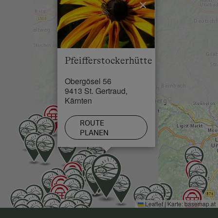
×
Restaurant in 0.5 km
Schwimmbad in 18 km
See / Teich in 20 km
Pfeifferstockerhütte
Skilift in 6 km
Obergösel 56
Loipe in 0 km
9413 St. Gertraud,
Kärnten
ROUTE
PLANEN
Leaflet
|
Karte:
basemap.at