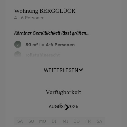
Skilift
Wohnung BERGGLÜCK
Wandern
4 - 6 Personen
Wintersport
Kärntner Gemütlichkeit lässt grüßen...
Zusätzliche Ausstattungsmerkmale
80 m²
für
4
-6 Personen
Aktivurlaub
rollstuhlgerecht
Wandern
2 Doppelzimmer
mit Platz für ein
WEITERLESEN
Aktivurlaub Winter
Gitterbett (in der Hütte vorhanden)
Skifahren
ausziehbare Couch für 2 Personen
im
Sanfter Winter
Wohnraum
Verfügbarkeit
Langlaufen
Wohnküche mit kompletter Ausstattung
AUGUST 2026
(Geschirr, Kaffeemaschine,
Direkt an der Loipe
Geschirrtücher, Mikrowelle,…)
SA
SO
MO
DI
MI
DO
FR
SA
Schneeschuhwandern