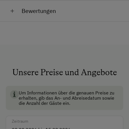
Allgemeine Ausstattung
WIR FREUEN UNS AUF SIE!
Bewertungen
Haustiergerecht
Ihre Familie Dohr
Anfahrtsmöglichkeiten
Auto
Akzeptierte Zahlungsmittel
Barzahlung
Unsere Preise und Angebote
Überweisung / SEPA
Um Informationen über die genauen Preise zu
Vor Ort gesprochene Sprachen
erhalten, gib das An- und Abreisedatum sowie
die Anzahl der Gäste ein.
Deutsch
Englisch
Zeitraum