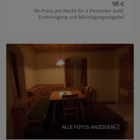
Almwandern
95 €
Ab-Preis pro Nacht für 6 Personen (exkl.
Bergtouren
Endreinigung und Nächtigungsabgabe)
Eislaufen
Eisstockschießen
Freibad
Heimatmuseum
Kegelbahn
Klettern
Leihrodeln
Reitwege
Rodelbahn in der Nähe
ALLE FOTOS ANZEIGEN
Skifahren