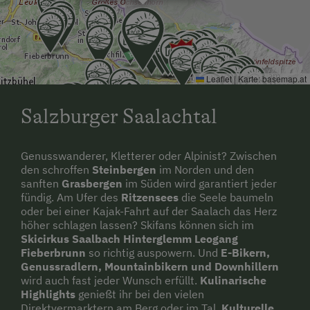
Leaflet
|
Karte:
basemap.at
Salzburger Saalachtal
Genusswanderer, Kletterer oder Alpinist? Zwischen
den schroffen
Steinbergen
im Norden und den
sanften
Grasbergen
im Süden wird garantiert jeder
fündig. Am Ufer des
Ritzensees
die Seele baumeln
oder bei einer Kajak-Fahrt auf der Saalach das Herz
höher schlagen lassen? Skifans können sich im
Skicirkus Saalbach Hinterglemm Leogang
Fieberbrunn
so richtig auspowern. Und
E-Bikern,
Genussradlern, Mountainbikern und Downhillern
wird auch fast jeder Wunsch erfüllt.
Kulinarische
Highlights
genießt ihr bei den vielen
Direktvermarktern am Berg oder im Tal.
Kulturelle