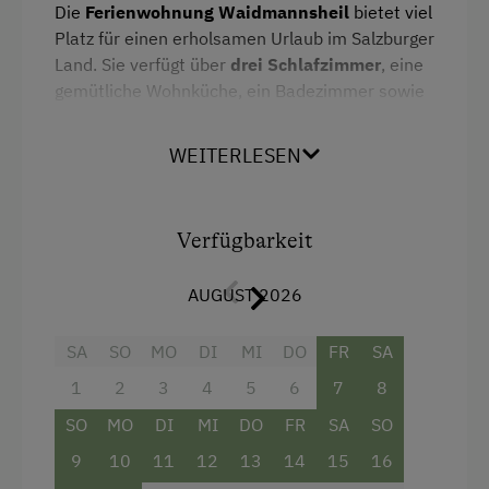
Die
Ferienwohnung Waidmannsheil
bietet viel
Tisch mit Lampe
Platz für einen erholsamen Urlaub im Salzburger
Kaffeemaschine
Land. Sie verfügt über
drei Schlafzimmer
, eine
gemütliche Wohnküche, ein Badezimmer sowie
Doppelbett
ein separates WC. Vom
Balkon
aus genießt du
einen
herrlichen Blick
auf die Leoganger
WEITERLESEN
Steinberge – perfekt für ruhige Momente
inmitten der Natur.
Verfügbarkeit
Ausstattung
AUGUST 2026
4 Plattenherd
Backofen
SA
SO
MO
DI
MI
DO
FR
SA
1
2
3
4
5
6
7
8
Aussicht auf eine Berglandschaft
SO
MO
DI
MI
DO
FR
SA
SO
Balkon/Terrasse
9
10
11
12
13
14
15
16
Dusche