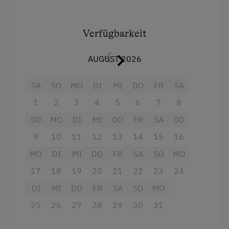
Mikrowelle
Wenn du nach einem
ehrlichen Bauernhofurlaub
mit Tieren, echter Gastfreundschaft und
Terrasse
Ausstattung
Verfügbarkeit
erholsamer Bergluft
suchst, bist du bei uns genau
richtig.
4 Plattenherd
Internet
AUGUST 2026
Wir freuen uns auf deinen Besuch – Herzlichst
Backofen
WiFi
Familie Fiechtl
SA
SO
MO
DI
MI
DO
FR
SA
Aussicht auf eine Berglandschaft
1
2
3
4
5
6
7
8
Freizeitaktivitäten am Betrieb und in der
Balkon/Terrasse
Umgebung
SO
MO
DI
MI
DO
FR
SA
SO
Dusche
Almwandern
9
10
11
12
13
14
15
16
Eierkocher
MO
DI
MI
DO
FR
SA
SO
MO
Bergtouren
Garten
17
18
19
20
21
22
23
24
Erlebniswanderung
Fernseher
DI
MI
DO
FR
SA
SO
MO
Fahrradverleih
Gitterbett
25
26
27
28
29
30
31
Hüttenabend
Haarföhn