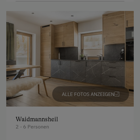
Leihrodeln
Handtücher
Nordic Walking
Mikrowelle
Radwege
Reinigungsausstattung in der Wohnung
Rodelbahn in der Nähe
Wasserkocher
Skibusnähe
Toilette
Skilehrer
Kühlschrank
Skilift
Küche
Wandern
Wlan
Wintersport
ALLE FOTOS ANZEIGEN
Neubau
Barrierefreies Zimmer
Waidmannsheil
Familienzimmer
2 - 6 Personen
Küchenausstattung