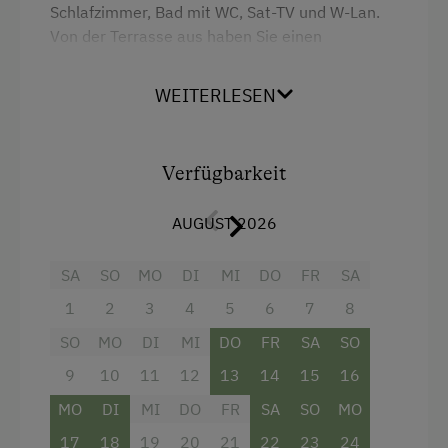
Bettwäsche vorhanden
Schlafzimmer, Bad mit WC, Sat-TV und W-Lan.
Von der Terrasse aus haben Sie einen
E-Herd
unvergesslichen Blick auf die Hohen Tauern.
Ferienwohnung ebenerdig
WEITERLESEN
Geschirr vorhanden
Ausstattung
Geschirrspüler
Doppelbett (Kingsize)
Verfügbarkeit
Kaffeemaschine
AUGUST 2026
Mikrowelle
Terrasse
SA
SO
MO
DI
MI
DO
FR
SA
Waschmaschine
1
2
3
4
5
6
7
8
Zentralheizung
SO
MO
DI
MI
DO
FR
SA
SO
9
10
11
12
13
14
15
16
Verpflegung
MO
DI
MI
DO
FR
SA
SO
MO
Ohne Verpflegung
17
18
19
20
21
22
23
24