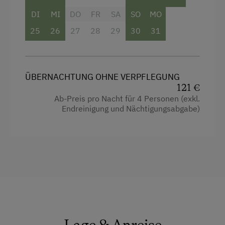
DI
MI
DO
FR
SA
SO
MO
Internet
25
26
27
28
29
30
31
Kostenloses Internet
Freizeitaktivitäten am Betrieb und in der
Umgebung
ÜBERNACHTUNG OHNE VERPFLEGUNG
121 €
Almwandern
Ab-Preis pro Nacht für 4 Personen (exkl.
Endreinigung und Nächtigungsabgabe)
Badesee
Bergtouren
Bergwanderführer
Diskothek
E-Bike-Verleih
Eisstockschießen
Lage & Anreise