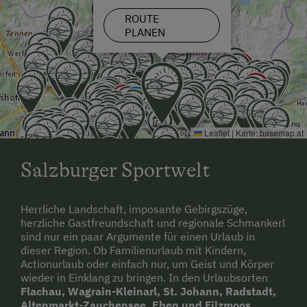
ROUTE
Minigolf
PLANEN
Nachtclub
Nordic Walking
Radwege
Reiten
Leaflet
|
Karte:
basemap.at
Reitwege
Salzburger Sportwelt
Schneeschuhwanderung
Skifahren
Herrliche Landschaft, imposante Gebirgszüge,
herzliche Gastfreundschaft und regionale Schmankerl
Skilehrer
sind nur ein paar Argumente für einen Urlaub in
dieser Region. Ob Familienurlaub mit Kindern,
Skilift
Actionurlaub oder einfach nur, um Geist und Körper
wieder in Einklang zu bringen. In den Urlaubsorten
Sommerrodelbahn
Flachau, Wagrain-Kleinarl, St. Johann, Radstadt,
Wandern
Altenmarkt-Zauchensee, Eben und Filzmoos