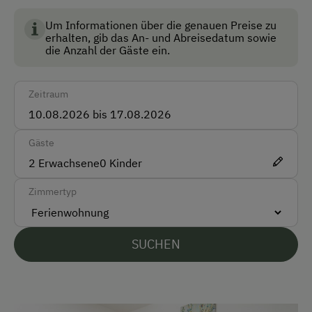
Landwirtschaft in Österreich und garantiert höchste
Akzeptierte Zahlungsmittel
Standards für Umwelt, Tierwohl und
Um Informationen über die genauen Preise zu
erhalten, gib das An- und Abreisedatum sowie
Lebensmittelqualität.
Überweisung / SEPA
die Anzahl der Gäste ein.
Vor Ort gesprochene Sprachen
Zeitraum
Deutsch
Englisch
Gäste
2
Erwachsene
0
Kinder
Parken
Zimmertyp
Kostenlose Parkplätze
Unterkunftsart
SUCHEN
Für max. 4 Personen
Am Betrieb