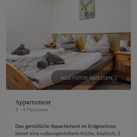
Ab-Hof-Verkauf
Garten/Wiese
Hausgarten
Hofeigene Produkte
Obstgarten
Schnapsbrennerei
ALLE FOTOS ANZEIGEN
Kinder-Ausstattung
Kinder sind willkommen
Appartement
Kinderspielplatz
1 - 4 Personen
Ausstattung der Wohneinheit
Das gemütliche Appartement im Erdgeschoss
bietet eine vollausgestattete Küche, Esstisch, 2