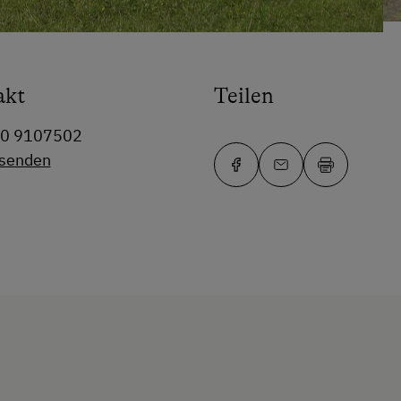
akt
Teilen
50 9107502
 senden