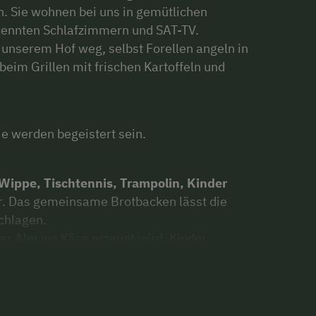
. Sie wohnen bei uns in gemütlichen
rennten Schlafzimmern und SAT-TV.
unserem Hof weg, selbst Forellen angeln in
eim Grillen mit frischen Kartoffeln und
e werden begeistert sein.
Wippe, Tischtennis, Trampolin, Kinder
. Das gemeinsame Brotbacken lässt die
chlagen.
er Alm wo Käse erzeugt wird. Kinder
ommerrodelbahn.
unmittelbarer Nähe (ca. 2 km). Ebenso besteht