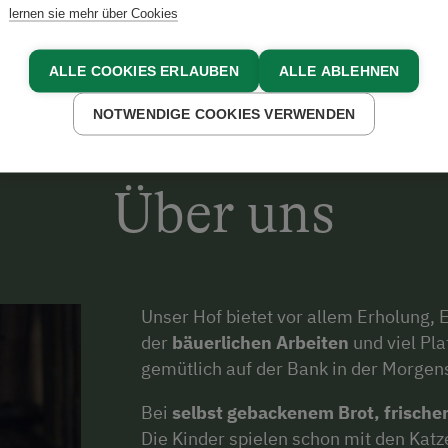
lernen sie mehr über Cookies
ALLE COOKIES ERLAUBEN
ALLE ABLEHNEN
NOTWENDIGE COOKIES VERWENDEN
Über uns
Unser Hof bietet vor allem Erholung,
der
bäuerlichen Arbeiten
und viel Pla
gemütlich auf der Bank in der Morge
Bei
selbst gebackenem Brot, frischer
Die Kinder spielen schon mit den Kat