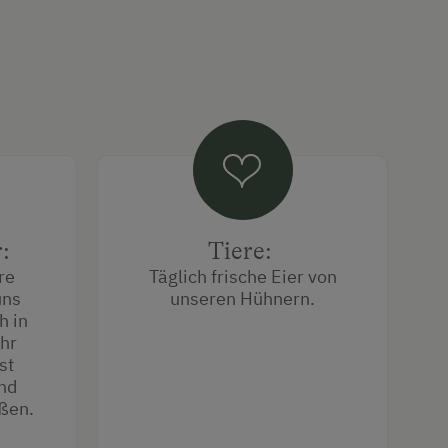
r:
Tiere:
re
Täglich frische Eier von
uns
unseren Hühnern.
h in
hr
st
nd
eßen.