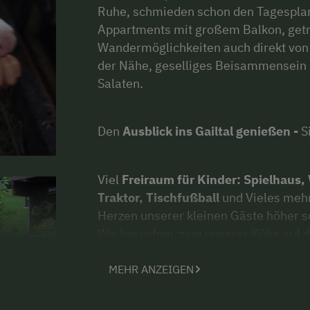
Ruhe, schmieden schon den Tagesplan
Appartments mit großem Balkon, get
Wandermöglichkeiten auch direkt von 
der Nähe, geselliges Beisammensein b
Salaten.
Den
Ausblick ins Gailtal genießen -
Si
Viel
Freiraum für Kinder:
Spielhaus, 
Traktor, Tischfußball
und Vieles mehr
Herzen unserer kleinen Gäste höher s
Wir besuchen zwei unserer Kühe auf d
genießen dann die Abfahrt mit der S
MEHR ANZEIGEN
Hallen- und Freibad
befinden sich in 