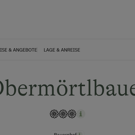
ISE & ANGEBOTE
LAGE & ANREISE
bermörtlbau
Bauernhof