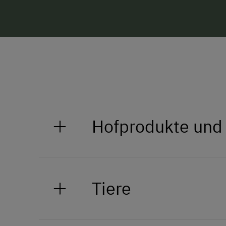
Hofprodukte und
Brot, Speck, Butter, Vollmilchtopf
.....
Tiere
Am Hof sehen Sie Kühe, Kalbinen