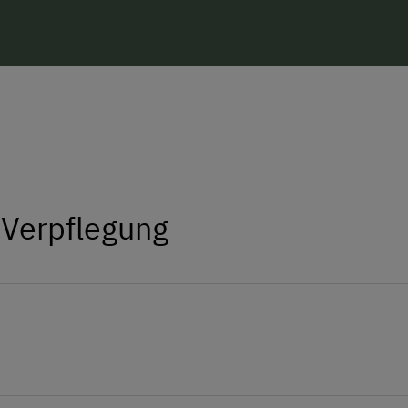
die Möglichkeit zum
Rafting und Can
nach Italien ca. 2 Stunden, schon sin
 Verpflegung
en, Topfenbällchen, Käse, Eier, Eierlikör,
, Kälber, Hühner, Katzen,