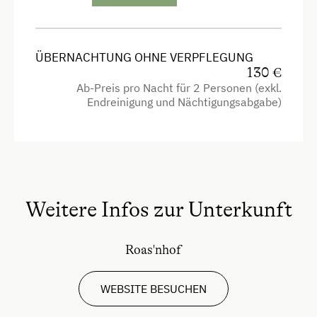
Haarföhn
Handtücher
Mikrowelle
ÜBERNACHTUNG OHNE VERPFLEGUNG
130 €
Mikrowelle mit Backfunktion
Ab-Preis pro Nacht für 2 Personen (exkl.
Endreinigung und Nächtigungsabgabe)
Toaster
Wasserkocher
Familienzimmer
Hochgeschwindigkeits-Internetanschluss
Weitere Infos zur Unterkunft
Küche
Küchenausstattung
Roas'nhof
Kühlschrank
WEBSITE BESUCHEN
Haupthaus
Doppelbett (Kingsize)