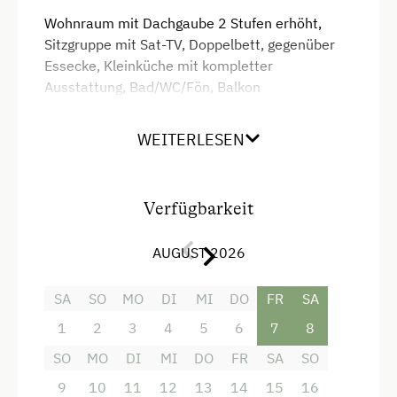
Wohnraum mit Dachgaube 2 Stufen erhöht,
Sitzgruppe mit Sat-TV, Doppelbett, gegenüber
Essecke, Kleinküche mit kompletter
Ausstattung, Bad/WC/Fön, Balkon
WEITERLESEN
Ausstattung
Doppelbett (Kingsize)
Verfügbarkeit
AUGUST 2026
SA
SO
MO
DI
MI
DO
FR
SA
1
2
3
4
5
6
7
8
SO
MO
DI
MI
DO
FR
SA
SO
9
10
11
12
13
14
15
16