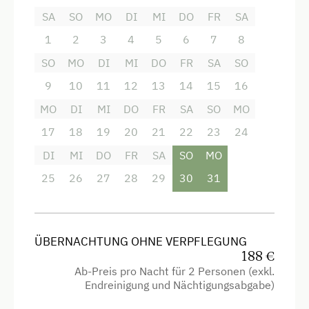
Ausstattung
SA
SO
MO
DI
MI
DO
FR
SA
Aussicht auf eine Berglandschaft
1
2
3
4
5
6
7
8
Backofen
SO
MO
DI
MI
DO
FR
SA
SO
Balkon/Terrasse
9
10
11
12
13
14
15
16
MO
DI
MI
DO
FR
SA
SO
MO
Bettwäsche kann vor Ort gemietet werden
17
18
19
20
21
22
23
24
Dusche
DI
MI
DO
FR
SA
SO
MO
Eierkocher
25
26
27
28
29
30
31
Fernseher
Garten
Haarföhn
ÜBERNACHTUNG OHNE VERPFLEGUNG
188 €
Handtücher
Ab-Preis pro Nacht für 2 Personen (exkl.
Endreinigung und Nächtigungsabgabe)
Kinderbett