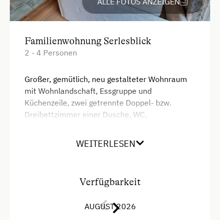
Verpflegung
ALLE FOTOS ANZEIGEN
Übernachtung mit Frühstück
Familienwohnung Serlesblick
Service
2 - 4 Personen
Willkommensgetränk
Großer, gemütlich, neu gestalteter Wohnraum
Zeitungsservice
mit Wohnlandschaft, Essgruppe und
Küchenzeile, zwei getrennte Doppel- bzw.
Freizeitaktivitäten am Betrieb und in der
Dreibettzimmer einer Dusche, WC,
Umgebung
Fön,abgeschlossener Balkon mit "Serlesblick"
(Hausberg von Fulpmes)Blick auf das Dorf
Almwandern
WEITERLESEN
"Fulpmes" unserem Spielplatz- und
Fahrradverleih
Barfussgarten,grossen Hofraum mit Spielwiese
und Geräten,Lieben,Bänken,Gartenhütte uvm.
Gästeabend
Verfügbarkeit
Die Kühe grasen auch auf ihrer Wiese
Tischtennis
AUGUST 2026