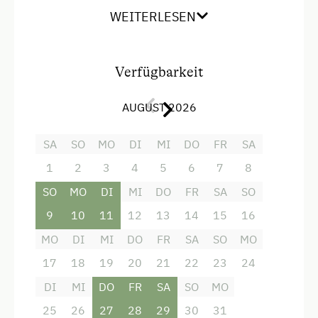
südostwerts.
WEITERLESEN
Verfügbarkeit
Ausstattung
AUGUST 2026
4 Plattenherd
Radio
SA
SO
MO
DI
MI
DO
FR
SA
Aussicht auf eine Berglandschaft
1
2
3
4
5
6
7
8
Backofen
SO
MO
DI
MI
DO
FR
SA
SO
9
Balkon/Terrasse
10
11
12
13
14
15
16
MO
DI
MI
DO
FR
SA
SO
MO
Dusche
17
18
19
20
21
22
23
24
Eierkocher
DI
MI
DO
FR
SA
SO
MO
Fernseher
25
26
27
28
29
30
31