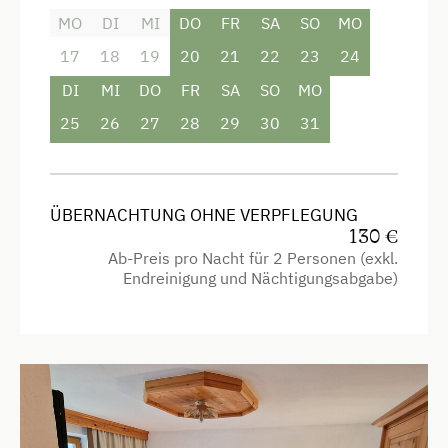
MO
DI
MI
DO
FR
SA
SO
MO
17
18
19
20
21
22
23
24
DI
MI
DO
FR
SA
SO
MO
25
26
27
28
29
30
31
ÜBERNACHTUNG OHNE VERPFLEGUNG
130 €
Ab-Preis pro Nacht für 2 Personen (exkl.
Endreinigung und Nächtigungsabgabe)