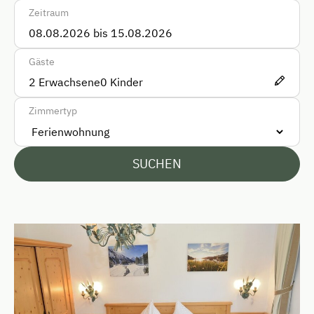
Zug
Zeitraum
Akzeptierte Zahlungsmittel
Gäste
Barzahlung
2
Erwachsene
0
Kinder
Überweisung / SEPA
Zimmertyp
Vor Ort gesprochene Sprachen
Deutsch
SUCHEN
Englisch
Italienisch
Parken
Kostenlose Parkplätze
Parkdeck