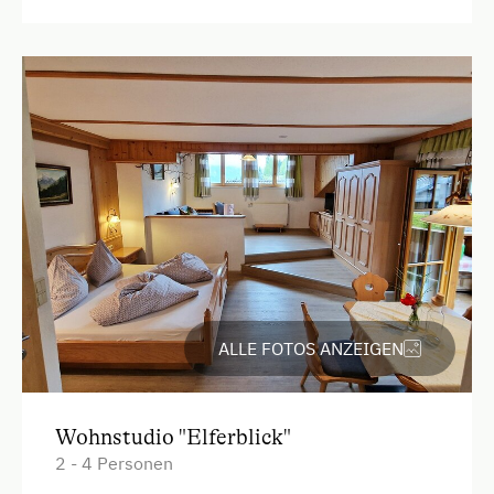
Mikrowelle
Mikrowelle mit Backfunktion
Reinigungsausstattung in der Wohnung
Toaster
Wasserkocher
Küche
Küchenausstattung
Kühlschrank
Haupthaus
ALLE FOTOS ANZEIGEN
Doppelbett (Kingsize)
Wohnstudio "Elferblick"
2 - 4 Personen