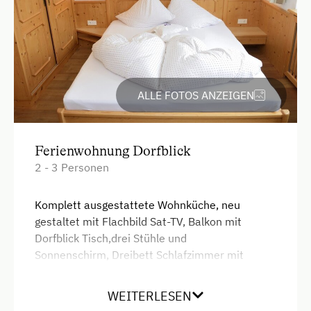
Unterkunftsart
Übernachtung auf der Alm möglich
Am Betrieb
ALLE FOTOS ANZEIGEN
Ab-Hof-Verkauf
Butter rühren
Ferienwohnung Dorfblick
2 - 3 Personen
Butter- und Käskurs
Familienanschluss
Komplett ausgestattete Wohnküche, neu
gestaltet mit Flachbild Sat-TV, Balkon mit
Garten/Wiese
Dorfblick Tisch,drei Stühle und
Hausgarten
Sonnenschirm, Dreibett Schlafzimmer mit
Dusche/WC/Fön, , neue helle Möbel
Hofeigene Produkte
WEITERLESEN
Kreativangebot