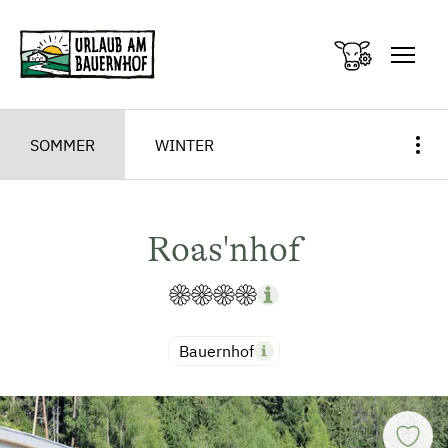
Zum Inhalt springen (Alt+0)
Zum Hauptmenü springen (Alt+1)
SOMMER
WINTER
Roas'nhof
Bauernhof