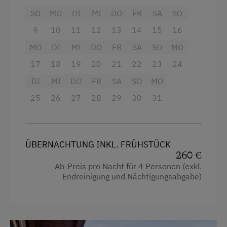
SO
MO
DI
MI
DO
FR
SA
SO
Heizung
9
10
11
12
13
14
15
16
Handtücher
MO
DI
MI
DO
FR
SA
SO
MO
Dusche
17
18
19
20
21
22
23
24
Haarföhn
DI
MI
DO
FR
SA
SO
MO
Kaffeemaschine
25
26
27
28
29
30
31
Getränkeerwerb im Haus
Bettwäsche
ÜBERNACHTUNG INKL. FRÜHSTÜCK
Kochnische
260 €
Kühlschrank
Ab-Preis pro Nacht für 4 Personen (exkl.
Endreinigung und Nächtigungsabgabe)
Wlan
Toilette
Geschirrspüler