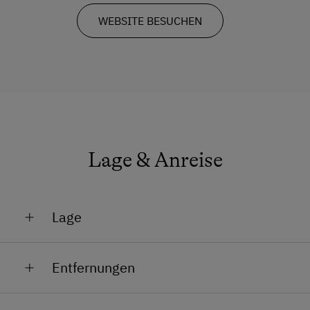
WEBSITE BESUCHEN
Lage & Anreise
Lage
Am Berg
Entfernungen
Am Skigebiet
Bahnhof in 7 km
Gletschernähe