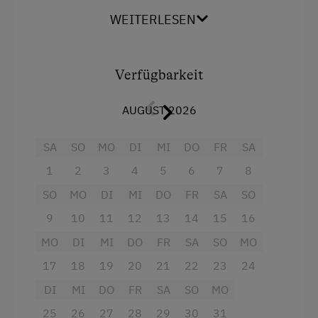
Ausstattung
WEITERLESEN
Kutschenfahrten
Radio
Leihrodeln
Aussicht auf eine Berglandschaft
Minigolf
Verfügbarkeit
Balkon/Terrasse
Nordic Walking
AUGUST 2026
Dusche
Ponyreiten
Fernseher
SA
SO
MO
DI
MI
DO
FR
SA
Radwege
Handtücher
1
2
3
4
5
6
7
8
Reiten
Haupthaus
SO
MO
DI
MI
DO
FR
SA
SO
Rodelbahn in der Nähe
Doppelbett (Kingsize)
9
10
11
12
13
14
15
16
Schneeschuhwanderung
MO
DI
MI
DO
FR
SA
SO
MO
Einzelbett
Skifahren
17
18
19
20
21
22
23
24
Skilift
DI
MI
DO
FR
SA
SO
MO
Sommerrodelbahn
25
26
27
28
29
30
31