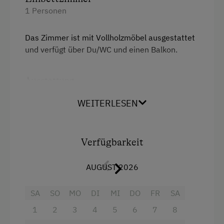
1 Personen
Das Zimmer ist mit Vollholzmöbel ausgestattet
und verfügt über Du/WC und einen Balkon.
Ausstattung
Aussicht auf eine Berglandschaft
WEITERLESEN
Balkon/Terrasse
Dusche
Verfügbarkeit
Fernseher
AUGUST 2026
Handtücher
SA
SO
MO
DI
MI
DO
FR
SA
Toilette
1
2
3
4
5
6
7
8
Wlan