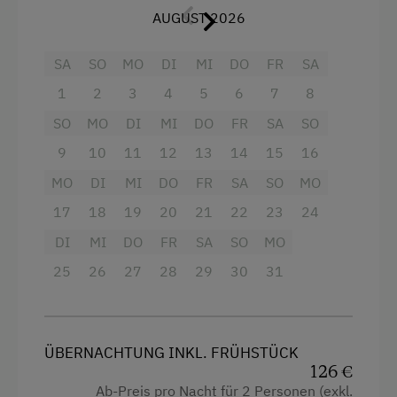
Ab Hofverkauf
AUGUST 2026
Toilette
Urlaub für Familien
SA
SO
MO
DI
MI
DO
FR
SA
Tisch mit Lampe
Familienfreundliche Unterkünfte
1
2
3
4
5
6
7
8
Wlan
Nachhaltiger Urlaub
SO
MO
DI
MI
DO
FR
SA
SO
Haupthaus
Besondere Unterkünfte
9
10
11
12
13
14
15
16
Doppelbett (Kingsize)
Historische Höfe
MO
DI
MI
DO
FR
SA
SO
MO
E-Bike-Verleih
17
18
19
20
21
22
23
24
DI
MI
DO
FR
SA
SO
MO
25
26
27
28
29
30
31
ÜBERNACHTUNG INKL. FRÜHSTÜCK
126 €
Ab-Preis pro Nacht für 2 Personen (exkl.