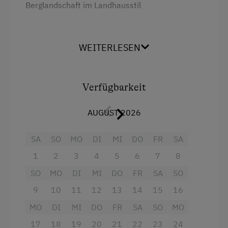
Berglandschaft im Landhausstil
Ausstattung
WEITERLESEN
Aussicht auf eine Berglandschaft
Haarföhn
Verfügbarkeit
Fernseher
AUGUST 2026
Handtücher
Wasserkocher
SA
SO
MO
DI
MI
DO
FR
SA
Toilette
1
2
3
4
5
6
7
8
Familienzimmer
SO
MO
DI
MI
DO
FR
SA
SO
Küchenausstattung
9
10
11
12
13
14
15
16
MO
DI
MI
DO
FR
SA
SO
MO
Geschirrspüler
17
18
19
20
21
22
23
24
Kühlschrank