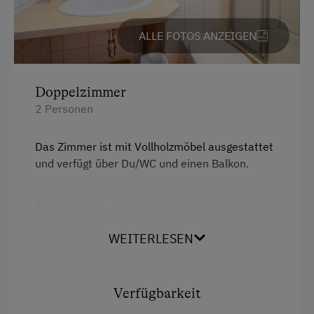
Mountainbike
Badeurlaub
ALLE FOTOS ANZEIGEN
Mithilfe am Hof
Aktivurlaub Winter
Doppelzimmer
Skifahren
2 Personen
An der Skipiste
Das Zimmer ist mit Vollholzmöbel ausgestattet
Sanfter Winter
und verfügt über Du/WC und einen Balkon.
Langlaufen
Ausstattung
Schneeschuhwandern
Aussicht auf eine Berglandschaft
Geführte Schneeschuhwanderungen
WEITERLESEN
Balkon/Terrasse
Skitouren
Dusche
Kulinarik / Genuss
Verfügbarkeit
Handtücher