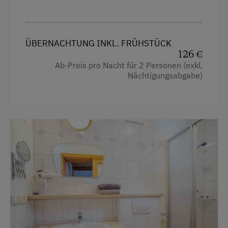
Tischtennis
Wandern
ÜBERNACHTUNG INKL. FRÜHSTÜCK
Wintersport
126 €
Ab-Preis pro Nacht für 2 Personen (exkl.
Nächtigungsabgabe)
Zusätzliche Ausstattungsmerkmale
Aktivurlaub
Wandern
Geführte Wanderungen
Reiten
Ponyreiten
Radfahren
Downhill