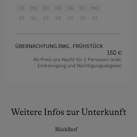
DI
MI
DO
FR
SA
SO
MO
Haupthaus
25
26
27
28
29
30
31
Tisch mit Lampe
Wlan
Verbundene Zimmer
ÜBERNACHTUNG INKL. FRÜHSTÜCK
150 €
Kochnische
Ab-Preis pro Nacht für 2 Personen (exkl.
Endreinigung und Nächtigungsabgabe)
Balkon/Terrasse
Dusche
Bettwäsche
Getränkeerwerb im Haus
Weitere Infos zur Unterkunft
Doppelbett
Ausziehcouch
Rücklhof