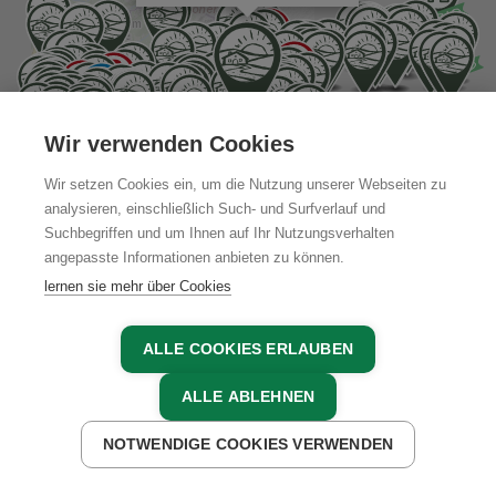
Wochentagen und 2-5x pro Tag am
Wochenende und an Feiertagen.
Anreise mit Zug möglich (nächster Bahnhof:
Schladming, ca. 8 km entfernt)
Leaflet
|
Karte:
basemap.at
Wir verwenden Cookies
Vom Bahnhof zu uns: Öffentlicher Linienbus,
Wir setzen Cookies ein, um die Nutzung unserer Webseiten zu
Schladming-Dachstein
Taxi
analysieren, einschließlich Such- und Surfverlauf und
Suchbegriffen und um Ihnen auf Ihr Nutzungsverhalten
Normalerweise fahren Züge 2-5x pro Tag an
Legende
angepasste Informationen anbieten zu können.
Wochentagen und 2-5x pro Tag am
lernen sie mehr über Cookies
Wochenende und an Feiertagen.
In unserer Gemeinde gibt es folgendes
Ab-Hof & Bauernladen
ALLE COOKIES ERLAUBEN
Mobilitätsangebot: Wanderbus, Fahrrad-Verleih
ALLE ABLEHNEN
Genussecke
Lademöglichkeit für E-Autos am Betrieb
NOTWENDIGE COOKIES VERWENDEN
Wir bieten folgende Verpflegung am
JETZT ANFRAGEN
Bauernmarkt
Betrieb: Frühstück