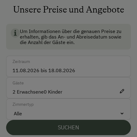
wir legen sehr großen Wert auf Müllvermeidung, und
Akzeptierte Zahlungsmittel
Unsere Preise und Angebote
Sachgerechter Mülltrennung
Bio Ennstal steht für hochwertige, regional erzeugte
Bio-Lebensmittel aus dem Ennstal, die
Barzahlung
Nachhaltigkeit, Qualität und bäuerliche Werte
Überweisung / SEPA
vereinen.
Um Informationen über die genauen Preise zu
erhalten, gib das An- und Abreisedatum sowie
die Anzahl der Gäste ein.
Vor Ort gesprochene Sprachen
Deutsch
Zeitraum
Englisch
Gäste
Parken
2
Erwachsene
0
Kinder
E-Auto Ladestation
Zimmertyp
Kostenlose Parkplätze
Radunterstellmöglichkeit
SUCHEN