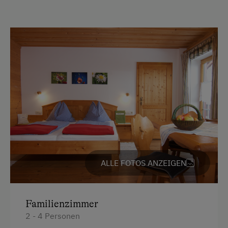
Am Betrieb
Garten/Wiese
Hofeigene Produkte
Kinder-Ausstattung
Baby- und Kleinkinderausstattung
Kinder sind willkommen
Kinderprogramme
Kinderspielplatz
ALLE FOTOS ANZEIGEN
Spielhaus
Spielzeug
Familienzimmer
Spielzimmer
2 - 4 Personen
Waldspielplatz