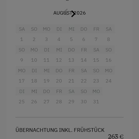
Backofen
Balkon/Terrasse
AUGUST 2026
Dusche
SA
SO
MO
DI
MI
DO
FR
SA
Fernseher
1
2
3
4
5
6
7
8
Getränkeerwerb im Haus
SO
MO
DI
MI
DO
FR
SA
SO
Haarföhn
9
10
11
12
13
14
15
16
Handtücher
MO
DI
MI
DO
FR
SA
SO
MO
17
18
19
20
21
22
23
24
Heizung
DI
MI
DO
FR
SA
SO
MO
Kinderbett
25
26
27
28
29
30
31
Mikrowelle mit Backfunktion
Reinigungsausstattung im Hotel
Toilette
ÜBERNACHTUNG INKL. FRÜHSTÜCK
263 €
Wasserkocher