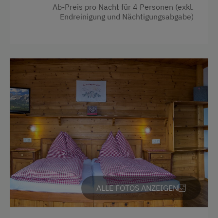
Ab-Preis pro Nacht für 4 Personen (exkl.
Endreinigung und Nächtigungsabgabe)
Familienzimmer
Küchenausstattung
Kühlschrank
Verbundene Zimmer
Wlan
Haupthaus
Stockbett
Doppelbett (Kingsize)
ALLE FOTOS ANZEIGEN