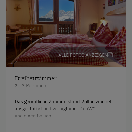
Almwandern
Badesee
Bergtouren
Bogenschießen
Erlebniswanderung
ALLE FOTOS ANZEIGEN
Erlebniswanderweg
Freibad
Dreibettzimmer
2 - 3 Personen
Geführte Bergtouren
Jogging-Routen
Das gemütliche Zimmer ist mit Vollholzmöbel
Kegelbahn
ausgestattet und verfügt über Du./WC
und einen Balkon.
Klettern
Klettersteig