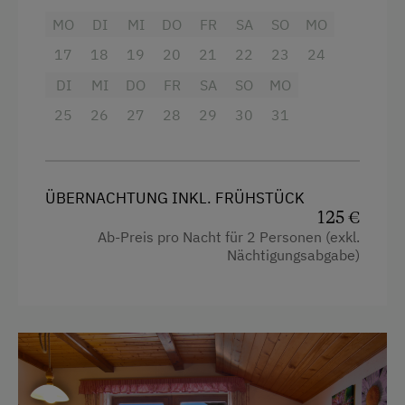
MO
DI
MI
DO
FR
SA
SO
MO
Frühstück vom Buffett
Familienzimmer
17
18
19
20
21
22
23
24
Österreichische Spezialitäten
Tisch mit Lampe
DI
MI
DO
FR
SA
SO
MO
Übernachtung mit Frühstück
Verbundene Zimmer
25
26
27
28
29
30
31
Wlan
Service
Haupthaus
Kostenlose Zeitschriften in der Lobby
Doppelbett (Kingsize)
ÜBERNACHTUNG INKL. FRÜHSTÜCK
125 €
Internet
Stockbett
Ab-Preis pro Nacht für 2 Personen (exkl.
Nächtigungsabgabe)
Kostenloses Internet
WiFi
Freizeitaktivitäten am Betrieb und in der
Umgebung
Almausflüge