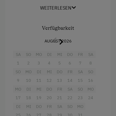
- ein Glasdach über dem Bett zum
Golf
Sterneschauen
WEITERLESEN
Gästeabend
Jogging-Routen
- einen Ofen und ein Ofenbankerl für Regentage
Verfügbarkeit
Klettersteig
AUGUST 2026
Leihrodeln
- einen eigenen Grillplatz und eine Holzterrasse
SA
SO
MO
DI
MI
DO
FR
SA
Natur- u. Landschaftsführer
umringt von Ponys, Wald und Wiesen
1
2
3
4
5
6
7
8
Naturpark
SO
MO
DI
MI
DO
FR
SA
SO
Ponyreiten
9
10
11
12
13
14
15
16
Radwege
MO
DI
MI
DO
FR
SA
SO
MO
Ausstattung
Reiten
17
18
19
20
21
22
23
24
Doppelbett
Reitunterricht
DI
MI
DO
FR
SA
SO
MO
Reitwege
25
26
27
28
29
30
31