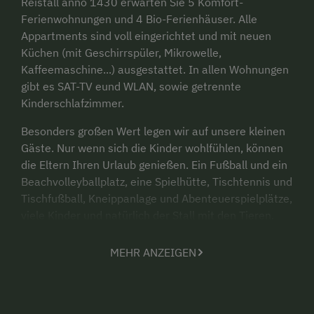
Reistall anno 1430 erwarten Sie 5 Komfort-
Ferienwohnungen und 4 Bio-Ferienhäuser. Alle
Appartments sind voll eingerichtet und mit neuen
Küchen (mit Geschirrspüler, Mikrowelle,
Kaffeemaschine...) ausgestattet. In allen Wohnungen
gibt es SAT-TV eund WLAN, sowie getrennte
Kinderschlafzimmer.
Besonders großen Wert legen wir auf unsere kleinen
Gäste. Nur wenn sich die Kinder wohlfühlen, können
die Eltern Ihren Urlaub genießen. Ein Fußball und ein
Beachvolleyballplatz, eine Spielhütte, Tischtennis und
Tischfußball, Kneippanlage und Abenteuerspielplätze,
viele Kinder und natürlich der Stall mit den Tieren.
Kühe, Kälber, Katzen, Hasen, Zwergziegen und
Zwerghühner, Pferde, Ponies und unser
MEHR ANZEIGEN
Zwergschwein Concita Wurst warten auf
Streicheneinheiten.
20 Pferde verschiedenster Rassen stehen für unsere