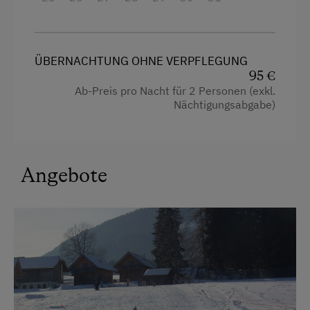
Rodelbahn in der Nähe
Schneeschuhwanderung
ÜBERNACHTUNG OHNE VERPFLEGUNG
Seezugang
95 €
Ab-Preis pro Nacht für 2 Personen (exkl.
Skibusnähe
Nächtigungsabgabe)
Skifahren
Skilehrer
Skilift
Angebote
Skipassausstellung im Haus
Sommerrodelbahn
Tischtennis
Wandern
Wanderreiten