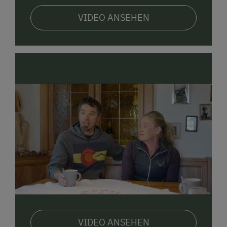
Normalerweise fahren Busse 2-5x pro Tag an
VIDEO ANSEHEN
Wochentagen und 2-5x pro Tag am
Wochenende und an Feiertagen.
Anreise mit Zug möglich (nächster Bahnhof:
Mariahof-St.Lambrecht, ca. 3 km entfernt)
Normalerweise fahren Züge 2-5x pro Tag an
Wochentagen und 2-5x pro Tag am
Wochenende und an Feiertagen.
In unserer Gemeinde gibt es folgendes
Mobilitätsangebot: Wanderbus oder Wandertaxi
Lademöglichkeit für E-Autos am Hof
Die nächste Verpflegungsmöglichkeit
(Gasthaus, Supermarkt, Hofladen) ist 6 km
entfernt.
VIDEO ANSEHEN