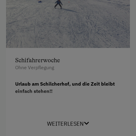
Winterritte
Wintersport
Wellnessangebote
Dampfbad
Infrarotkabine
Schifahrerwoche
Ohne Verpflegung
Kneippanlage
Massage
Urlaub am Schilcherhof, und die Zeit bleibt
Sauna
einfach stehen!!
Tautreten
Wenn Schneeflocken tanzen und in allen Farben
Seminar-Dienstleistungen
glitzern, dann heißt´s außi an die frische Luft
WEITERLESEN
und den Winter am Schilcherhof genießen.
Drucker