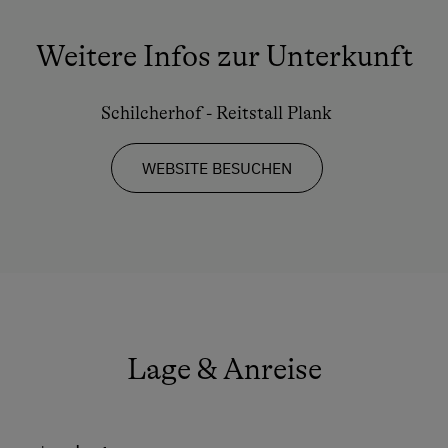
Groß und Klein!
Weitere Infos zur Unterkunft
Lerne wir man ein Pony putzt und sattelt. Wie
Kinder spielerisch den Umgang mit den Tieren
lernen.
Schilcherhof - Reitstall Plank
WEBSITE BESUCHEN
Lage & Anreise