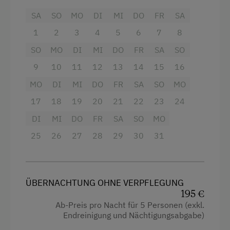
Hausgarten
SA
SO
MO
DI
MI
DO
FR
SA
4 Plattenherd
Hofeigene Produkte
1
2
3
4
5
6
7
8
Radio
Kreativangebot
SO
MO
DI
MI
DO
FR
SA
SO
Aussicht auf eine Berglandschaft
Mithilfe am Hof
9
10
11
12
13
14
15
16
Backofen
Obstgarten
MO
DI
MI
DO
FR
SA
SO
MO
Balkon/Terrasse
Pauschalangebote
17
18
19
20
21
22
23
24
Dusche
DI
MI
DO
FR
SA
SO
MO
Pirschgang
Fernseher
25
26
27
28
29
30
31
Schnapsverkostung
Garten
Schwimmteich
Getränkeerwerb im Haus
Spielgefährten
ÜBERNACHTUNG OHNE VERPFLEGUNG
Handtücher
195 €
Traktorfahrten
Ab-Preis pro Nacht für 5 Personen (exkl.
Kinderbett
Endreinigung und Nächtigungsabgabe)
Kinder-Ausstattung
Mikrowelle