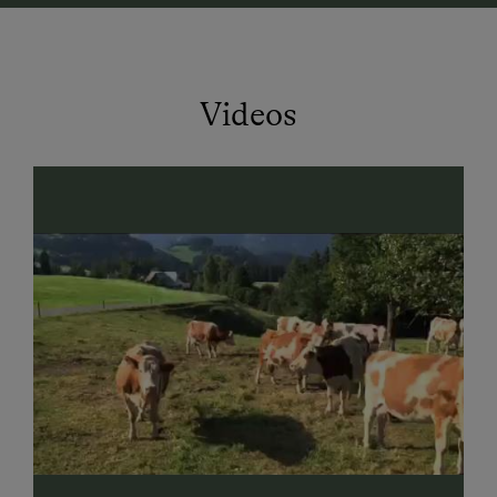
Gäste bereit. Vom Shetty bis zum edlen Sportpferd ist
für jeden Reitbegeisterten das richtige Pferd dabei.
Wehende Mähne, blitzende Augen, Harmonie und
Eleganz. Gesunde Tiere und Qualität im Unterricht
Videos
sind uns bsonders wichtig. Ausgebildete Reitlehrer
begleiten unsere Gäste bei Einzelstunden,
Pferdewanderungen, Ponyreiten oder geführten
Geländeritten im Naturpark Grebenzen. Kein 0815
Reitunterricht in der Abteilung, sondern echtes
Reitgefühl. Ein guter Reiter versteht die Sprache
seines Pferdes, ein großer Reiter hört es füstern.
Infos zur Anreise mit öffentlichen Verkehrsmitteln:
Anreise mit Bus möglich (nächste
Bushaltestelle: Mariahof-Forst (Linie 885 STLB),
ca. 800 m entfernt)
Von der Bushaltestelle zu uns: zu Fuß