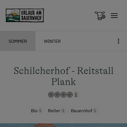
Zum Inhalt springen (Alt+0)
Zum Hauptmenü springen (Alt+1)
SOMMER
WINTER
Schilcherhof - Reitstall
Plank
Bio
Reiter
Bauernhof