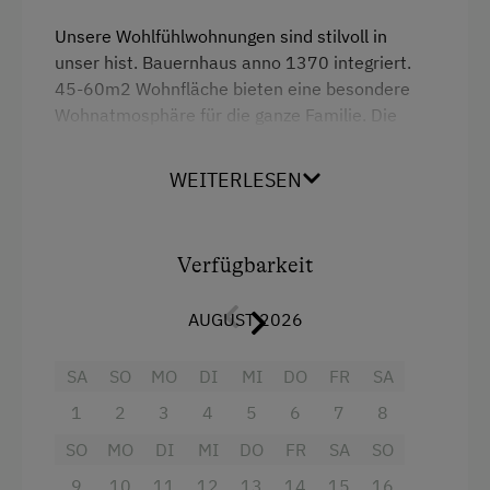
Ferienwohnung ebenerdig
Unsere Wohlfühlwohnungen sind stilvoll in
Geschirr vorhanden
unser hist. Bauernhaus anno 1370 integriert.
45-60m2 Wohnfläche bieten eine besondere
Geschirrspüler
Wohnatmosphäre für die ganze Familie. Die
Gästeküche
Vergangenheit spüren, die Gegenwart genießen,
unser Haus erzählt besondere Geschichten.
Kaffeemaschine
WEITERLESEN
Möbel aus Großmutters Zeiten, dicke
Mikrowelle
Steinwände und ein prasselndes Feuer im
Kamin lassen Dich den Alltag vergessen. Erlebe
Terrasse
Verfügbarkeit
echten Urlaub am Bauernhof bei echten
Trockenraum
Menschen.
AUGUST 2026
Waschmaschine
Ausstattung
Zentralheizung
SA
SO
MO
DI
MI
DO
FR
SA
4 Plattenherd
1
2
3
4
5
6
7
8
Verpflegung
SO
MO
DI
MI
DO
FR
SA
SO
Radio
Ohne Verpflegung
9
10
11
12
13
14
15
16