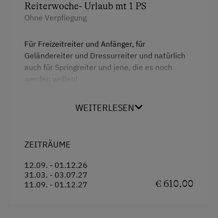
Reiterwoche- Urlaub mt 1 PS
Ohne Verpflegung
Für Freizeitreiter und Anfänger, für
Geländereiter und Dressurreiter und natürlich
auch für Springreiter und jene, die es noch
werden wollen!
7Nä in einer FeWo oder einem Ferienhaus incl 3
WEITERLESEN
Schnupperreitstunden
Wir bieten Qualitätsunterreicht auf sehr gut
ZEITRÄUME
ausgebildeten Sportpferden aller Rassen. Vom
edlen Warmblut über den rustikalen Haflinger
12.09. - 01.12.26
31.03. - 03.07.27
bis hin zum Sprtpony ist für jeden das richtige
€ 610,00
11.09. - 01.12.27
Pferd dabei. Auf unseren Shetlandponies Otto,
Schneewittchen und Blacky können die Eltern
mit den kleinsten Reitern Ponywanderungen in