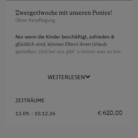
Zwergerlwoche mit unseren Ponies!
Ohne Verpflegung
Nur wenn die Kinder beschäftigt, zufrieden &
glücklich sind, können Eltern ihren Urlaub
genießen. Und bei uns gibt´s immer was zu tun.
Die
Katzenbabys
streicheln,
Hasen
füttern, mit
unseren
Ponies Rapunzel und Arielle eine
WEITERLESEN
Ponywanderung
machen, beim Spielen mit
Zwergschwein Conchita neue Freunde
aufgabeln und und und…..
ZEITRÄUME
€ 620,00
12.09. - 10.12.26
2 mal Ponywandern mit Reitlehrerbegleitung für