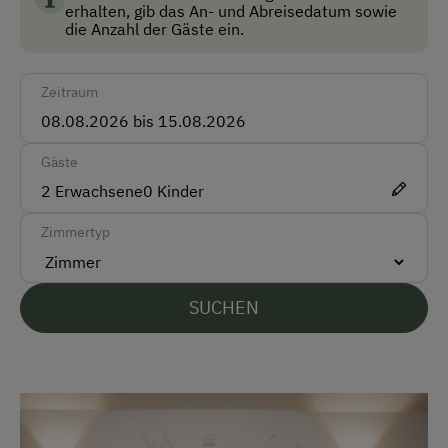
Akzeptierte Zahlungsmittel
erhalten, gib das An- und Abreisedatum sowie
die Anzahl der Gäste ein.
Barzahlung
Überweisung / SEPA
Zeitraum
Vor Ort gesprochene Sprachen
Gäste
Deutsch
2
Erwachsene
0
Kinder
Zimmertyp
Parken
Kostenlose Parkplätze
SUCHEN
Unterkunftsart
Buschenschank
Am Betrieb