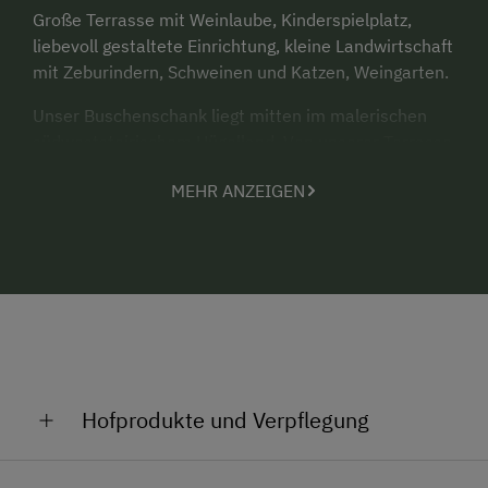
Große Terrasse mit Weinlaube, Kinderspielplatz,
liebevoll gestaltete Einrichtung, kleine Landwirtschaft
mit Zeburindern, Schweinen und Katzen, Weingarten.
Unser Buschenschank liegt mitten im malerischen
südweststeirischem Hügelland. Von unserer Terrasse
aus haben Sie einen wunderschönen Ausblick auf die
MEHR ANZEIGEN
gesamte Koralpe.
Werden Sie ein Genießer unserer Weine und lassen
Sie sich von unseren hauseigenen Spezialitäten vom
Zeburind verwöhnen.
In unmittelbarer Nähe gibt es Naurkegelbahn,
Sportplatz, Tennisplatz, Naturbadeteiche, Kulturhaus
(Greithhaus) u.v.m.
Hofprodukte und Verpflegung
Weine wie Schilcher, Blauer Wildbacher,