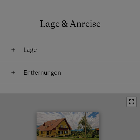
Lage & Anreise
Lage
Lage im Grünen
Entfernungen
Bahnhof in 4 km
Ortszentrum in 1 km
Restaurant in 0.5 km
×
Schwimmbad in 7 km
See / Teich in 3.5 km