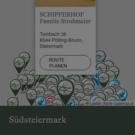
Skilift in 30 km
SCHIPFERHOF
Familie Strohmeier
Tombach 36
8544 Pölfing-Brunn,
Steiermark
ROUTE
PLANEN
Leaflet
|
Karte:
basemap.at
Südsteiermark