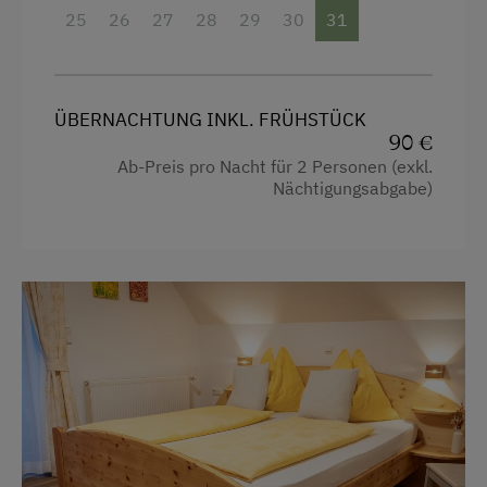
Erlebniswanderweg
25
26
27
28
29
30
31
Getränkeerwerb im Haus
Fahrradverleih
Gitterbett
Fitnesscenter
Haarföhn
ÜBERNACHTUNG INKL. FRÜHSTÜCK
Freibad
90 €
Handtücher
Ab-Preis pro Nacht für 2 Personen (exkl.
Golf
Aussicht auf eine Berglandschaft
Nächtigungsabgabe)
Jogging-Routen
Wlan
Kegelbahn
Doppelbett
Nordic Walking
Radwege
Reiten
Reitunterricht
Skifahren