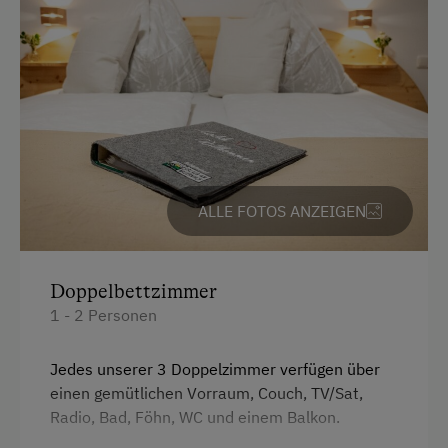
Ab-Hof-Verkauf
Familienanschluss
Garten/Wiese
Hausgarten
Hofeigene Produkte
Obstgarten
ALLE FOTOS ANZEIGEN
Weinverkostung
Doppelbettzimmer
Kinder-Ausstattung
1 - 2 Personen
Kinder sind willkommen
Jedes unserer 3 Doppelzimmer verfügen über
Kinderspielplatz
einen gemütlichen Vorraum, Couch, TV/Sat,
Radio, Bad, Föhn, WC und einem Balkon.
Verpflegung