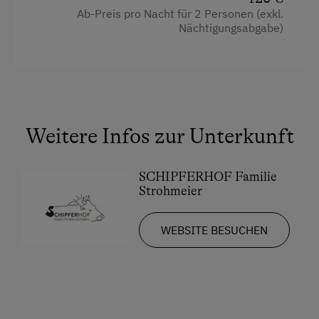
Ab-Preis pro Nacht für 2 Personen (exkl.
Getränkeerwerb im Haus
Nächtigungsabgabe)
Gitterbett
Haarföhn
Handtücher
Garten
Weitere Infos zur Unterkunft
Wlan
SCHIPFERHOF Familie
Familienzimmer
Strohmeier
Doppelbett
WEBSITE BESUCHEN
Ausziehcouch