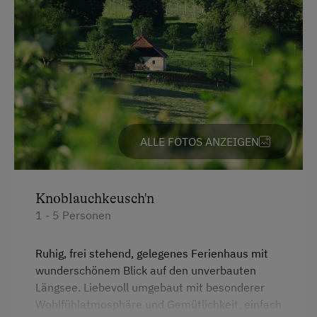
Überdachter Parkplatz
Am Betrieb
Garten/Wiese
Hausgarten
Obstgarten
ALLE FOTOS ANZEIGEN
Pirschgang
Kinder-Ausstattung
Knoblauchkeusch'n
1 - 5 Personen
Kinder sind willkommen
Kinderspielplatz
Ruhig, frei stehend, gelegenes Ferienhaus mit
wunderschönem Blick auf den unverbauten
Spielzeug
Längsee. Liebevoll umgebaut mit besonderer
Wohlfühlatmosphäre und Gemütlichkeit, einfach
Ausstattung der Wohneinheit