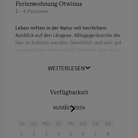
Ferienwohnung Otwinus
1 - 4 Personen
Leben mitten in der Natur mit herrlichem
Ausblick auf den Längsee. Alltagsgeräusche die
hier zu Solisten werden. Gemütlich und sehr gut
ausgestattete Wohnung für Familien aber auch
Paare, die es bevorzugen, in getrennten
Schlafzimmern zu verweilen. Nähere
WEITERLESEN
Informationen bitte unter
www.schrattenfeld.at
Verfügbarkeit
Ausstattung
AUGUST 2026
4 Plattenherd
Radio
SA
SO
MO
DI
MI
DO
FR
SA
1
2
3
4
5
6
7
8
Backofen