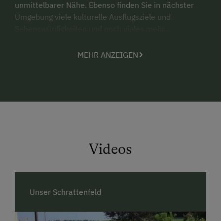
unmittelbarer Nähe. Ebenso finden Sie in nächster
Umgebung viele kulturelle Ausflugsziele und
Sehenswürdigkeiten und noch vieles mehr...
Bei uns am Hof und in der Umgebung finden Sie viele
Orte, um
Kraft und Energie
zu tanken. Nehmen Sie
MEHR ANZEIGEN
sich bei uns die Zeit zum Innehalten. Ideal
um abzuschalten und einen guten Gedanken zu
fassen. Machen Sie sich einen Eindruck von unserem
Betrieb und besuchen Sie unsere Webseite unter
www.schrattenfeld.at.
Videos
Unser Schrattenfeld