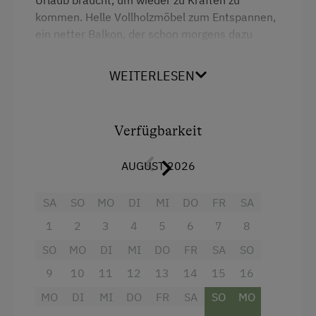
Urlaub braucht, um wieder zu Kräften zu
kommen. Helle Vollholzmöbel zum Entspannen,
ein netter Balkon, der schon morgens dazu
einlädt, das Frühstück im Freien zu genießen,
bevor man dann zum Strand geht, um in den
WEITERLESEN
wohl temperierten See schwimmen zu gehen.
Sind Sie neugierig geworden? Mehr gibt es unter
www.schrattenfeld.at
Verfügbarkeit
Ausstattung
AUGUST 2026
Radio
SA
SO
MO
DI
MI
DO
FR
SA
Balkon/Terrasse
1
2
3
4
5
6
7
8
Dusche
SO
MO
DI
MI
DO
FR
SA
SO
Fernseher
9
10
11
12
13
14
15
16
Garten
MO
DI
MI
DO
FR
SA
SO
MO