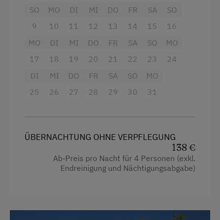
SO
MO
DI
MI
DO
FR
SA
SO
Badewanne
9
10
11
12
13
14
15
16
Badewanne/Dusche kombiniert
MO
DI
MI
DO
FR
SA
SO
MO
Balkon/Terrasse
17
18
19
20
21
22
23
24
Dusche
DI
MI
DO
FR
SA
SO
MO
Fernseher
25
26
27
28
29
30
31
Garten
Haarföhn
ÜBERNACHTUNG OHNE VERPFLEGUNG
Handtücher
138 €
Reinigungsausstattung in der Wohnung
Ab-Preis pro Nacht für 4 Personen (exkl.
Endreinigung und Nächtigungsabgabe)
Safe
Toaster
Wasserkocher