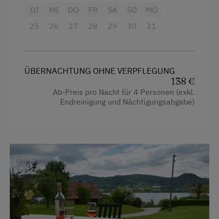
Garten
DI
MI
DO
FR
SA
SO
MO
Haarföhn
25
26
27
28
29
30
31
Handtücher
Reinigungsausstattung in der Wohnung
ÜBERNACHTUNG OHNE VERPFLEGUNG
Safe
138 €
Toaster
Ab-Preis pro Nacht für 4 Personen (exkl.
Endreinigung und Nächtigungsabgabe)
Wasserkocher
Dependance
Doppelbett (Kingsize)
Einzelbett