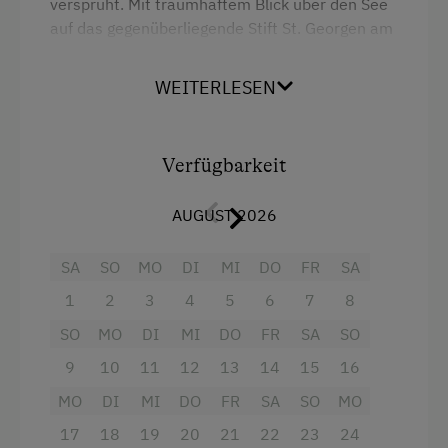
versprüht. Mit traumhaftem Blick über den See
auf das gegenüberliegende Stift St. Georgen am
Längsee. Die gut durchdachte Raumaufteilung
und das Gesamtkonzept macht diese Wohnung
WEITERLESEN
zu einem Kleinod. Mehr finden Sie unter
www.schrattenfeld.at
Verfügbarkeit
Ausstattung
AUGUST 2026
4 Plattenherd
Radio
SA
SO
MO
DI
MI
DO
FR
SA
1
2
3
4
5
6
7
8
Backofen
SO
MO
DI
MI
DO
FR
SA
SO
Balkon/Terrasse
9
10
11
12
13
14
15
16
Dusche
MO
DI
MI
DO
FR
SA
SO
MO
Fernseher
17
18
19
20
21
22
23
24