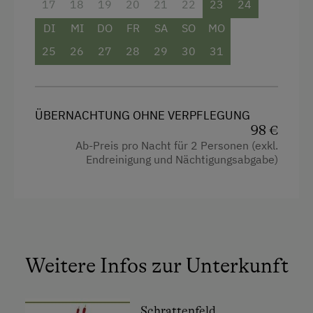
17
18
19
20
21
22
23
24
Haarföhn
DI
MI
DO
FR
SA
SO
MO
Handtücher
25
26
27
28
29
30
31
Reinigungsausstattung in der Wohnung
Safe
Toaster
ÜBERNACHTUNG OHNE VERPFLEGUNG
98 €
Wasserkocher
Ab-Preis pro Nacht für 2 Personen (exkl.
Endreinigung und Nächtigungsabgabe)
Dependance
Doppelbett (Kingsize)
Weitere Infos zur Unterkunft
Schrattenfeld