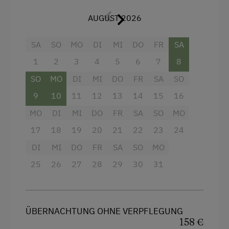
Aktivurlaub
4 Plattenherd
AUGUST 2026
Wandern
Radio
SA
SO
MO
DI
MI
DO
FR
SA
Radfahren
Backofen
1
2
3
4
5
6
7
8
E-Bike-Verleih
Badewanne
SO
MO
DI
MI
DO
FR
SA
SO
Golf
Badewanne/Dusche kombiniert
9
10
11
12
13
14
15
16
Badeurlaub
Balkon/Terrasse
MO
DI
MI
DO
FR
SA
SO
MO
Am See
Dusche
17
18
19
20
21
22
23
24
Angeln
Fernseher
DI
MI
DO
FR
SA
SO
MO
Bäuerliches Handwerk
Garten
25
26
27
28
29
30
31
Pirschgang
Haarföhn
Kulinarik / Genuss
Handtücher
ÜBERNACHTUNG OHNE VERPFLEGUNG
Kulinarik zum Miterleben / In der Hofküche
Reinigungsausstattung in der Wohnung
158 €