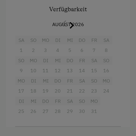
Ausstattung
Verfügbarkeit
Radio
AUGUST 2026
Balkon/Terrasse
SA
SO
MO
DI
MI
DO
FR
SA
Dusche
1
2
3
4
5
6
7
8
Fernseher
SO
MO
DI
MI
DO
FR
SA
SO
Garten
9
10
11
12
13
14
15
16
Haarföhn
MO
DI
MI
DO
FR
SA
SO
MO
Handtücher
17
18
19
20
21
22
23
24
Reinigungsausstattung in der Wohnung
DI
MI
DO
FR
SA
SO
MO
Toaster
25
26
27
28
29
30
31
Wasserkocher
Dependance