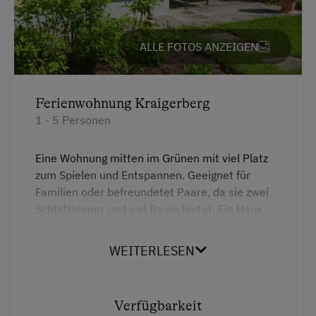
Jogging-Routen
Einzelbett
Liegewiese
ALLE FOTOS ANZEIGEN
Minigolf
Nordic Walking
Ferienwohnung Kraigerberg
Radwege
1 - 5 Personen
Reiten
Reitwege
Eine Wohnung mitten im Grünen mit viel Platz
zum Spielen und Entspannen. Geeignet für
Strand
Familien oder befreundetet Paare, da sie zwei
Schlafzimmer und viel Raum bietet. Ein Haus
Tennisplatz
und ein Ort zum Verweilen. Erholung mit
Tischtennis
Ausblick auf die Umgebung. Ein Besuch unserer
WEITERLESEN
Homepage lohnt sich
www.schrattenfeld.at.
Wandern
Zusätzliche Ausstattungsmerkmale
Ausstattung
Verfügbarkeit