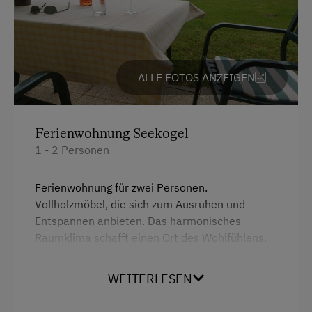
ALLE FOTOS ANZEIGEN
Ferienwohnung Seekogel
1 - 2 Personen
Ferienwohnung für zwei Personen.
Vollholzmöbel, die sich zum Ausruhen und
Entspannen anbieten. Das harmonisches
Raumklima schafft einen Ort des Wohlfühlens.
Terrasse mit wunderschönem Blick auf den See
und das gegeüberliegenden Stift St. Georgen am
WEITERLESEN
Längsee. Mehr unter
www.schrattenfeld.at.