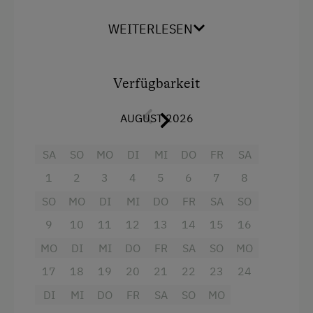
zum verlieben !!! Schauen Sie auf unsere
Homepage, dort finden sich noch mehr Bilder
Bettwäsche vorhanden
WEITERLESEN
und Eindrücke
www.schrattenfled.at
Brötchenservice
E-Herd
Ausstattung
Verfügbarkeit
Ferienwohnung ebenerdig
4 Plattenherd
AUGUST 2026
Geschirr vorhanden
Radio
SA
SO
MO
DI
MI
DO
FR
SA
Geschirrspüler
Aussicht auf eine Berglandschaft
1
2
3
4
5
6
7
8
Gästeküche
Backofen
SO
MO
DI
MI
DO
FR
SA
SO
Kaffeemaschine
Balkon/Terrasse
9
10
11
12
13
14
15
16
Mikrowelle
Dusche
MO
DI
MI
DO
FR
SA
SO
MO
Terrasse
Fernseher
17
18
19
20
21
22
23
24
Zentralheizung
Garten
DI
MI
DO
FR
SA
SO
MO