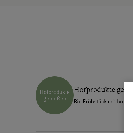
Hofprodukte geni
Hofprodukte
genießen
Bio Frühstück mit hofei