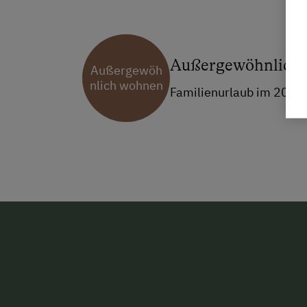
Außergewöhnlich
Außergewöh
nlich wohnen
Familienurlaub im 200 J