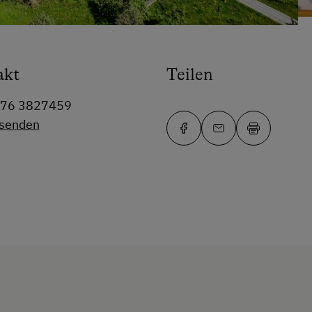
akt
Teilen
676 3827459
 senden