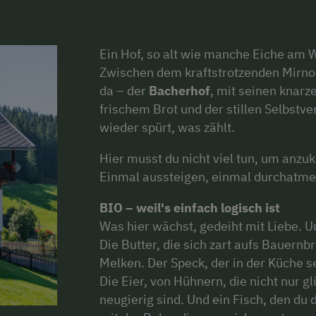
Ein Hof, so alt wie manche Eiche am 
Zwischen dem kraftstrotzenden Mirnock
da – der
Bacherhof
, mit seinen knarz
frischem Brot und der stillen Selbstv
wieder spürt, was zählt.
Hier musst du nicht viel tun, um anz
Einmal aussteigen, einmal durchatmen 
BIO – weil's einfach logisch ist
Was hier wächst, gedeiht mit Liebe. Un
Die Butter, die sich zart aufs Bauern
Melken. Der Speck, der in der Küche s
Die Eier, von Hühnern, die nicht nur 
neugierig sind. Und ein Fisch, den du d