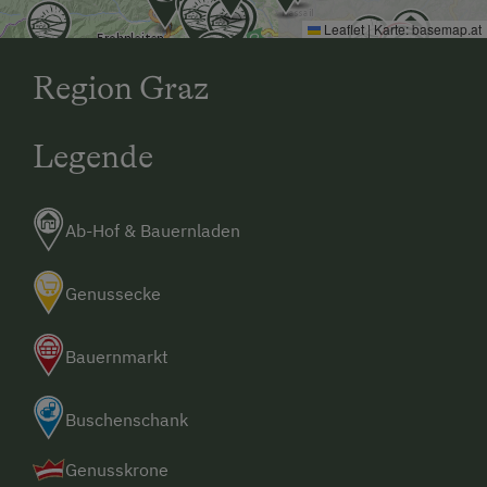
Leaflet
|
Karte:
basemap.at
Region Graz
Legende
Ab-Hof & Bauernladen
Genussecke
Bauernmarkt
Buschenschank
Genusskrone