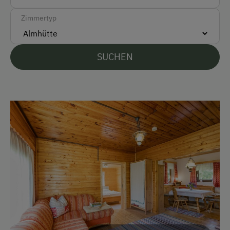
Barzahlung
Zimmertyp
Überweisung / SEPA
Vor Ort gesprochene Sprachen
SUCHEN
Deutsch
Englisch
Parken
Kostenlose Parkplätze
Unterkunftsart
Für max. 6 Personen
Am Betrieb