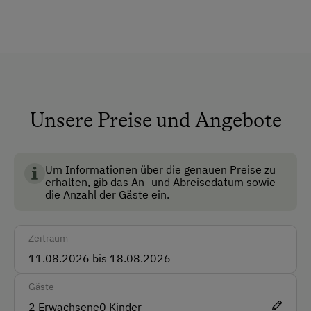
Allgemeine Ausstattung
neben der Hütte.
Dusche/Bad/WC
Fließwasser
Haustiere erlaubt
Haustiergerecht
Unsere Preise und Angebote
Multimedia (Sat-TV)
Um Informationen über die genauen Preise zu
Anfahrtsmöglichkeiten
erhalten, gib das An- und Abreisedatum sowie
die Anzahl der Gäste ein.
Auto
Bus
Zeitraum
Taxi
Gäste
Akzeptierte Zahlungsmittel
2
Erwachsene
0
Kinder