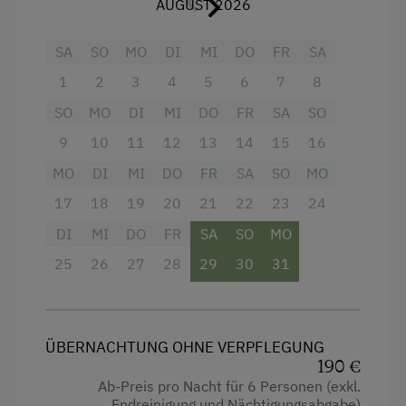
AUGUST 2026
eigene Trinkwasserquelle
Holzherd mit Backrohr, 4-Platten -
Cerankochfeld ,
SA
SO
MO
DI
MI
DO
FR
SA
Freizeitaktivitäten am Betrieb und in der
Umgebung
Kühlschrank mit Gefrierfach, Toaster,
1
2
3
4
5
6
7
8
Wasserkocher, Filterkaffeemaschine,
Almausflüge
SO
MO
DI
MI
DO
FR
SA
SO
Eß- und Kochgeschirr, Gläser, Besteck.
9
10
11
12
13
14
15
16
Almwandern
Tisch- und Bettwäsche, Geschirrtücher und
MO
DI
MI
DO
FR
SA
SO
MO
Bergtouren
Handtücher vorhanden.
17
18
19
20
21
22
23
24
E-Bike-Verleih
Reinigungsmittel vorhanden.
DI
MI
DO
FR
SA
SO
MO
Geführte Bergtouren
Badezimmer mit Dusche, Waschbecken.
25
26
27
28
29
30
31
Geführte Wanderungen
Separates WC.
Klettern
Terrasse südseitig mit traumhaftem
Bergpanorama, Liegestühle, Bank und Tisch.
Klettersteig
ÜBERNACHTUNG OHNE VERPFLEGUNG
Grillvorrichtung.
190 €
Kletterwald
Ab-Preis pro Nacht für 6 Personen (exkl.
Parkplatz an der Hütte - abgezäunt.
Endreinigung und Nächtigungsabgabe)