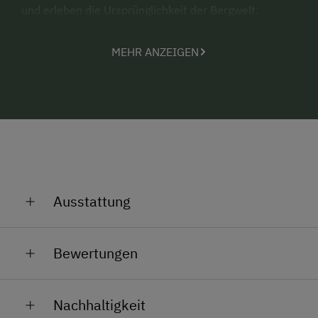
und erleben die Ursprünglichkeit der Bergwelt.
Gleichzeitig bietet die Umgebung ein
beeindruckendes Naturerlebnis mit einer vielfältigen
MEHR ANZEIGEN
Tierwelt der Alpen, beobachten Sie hautnah
Murmeltiere, Gemsen, einen Steinadler oder
Bartgeier. Auf den blühenden Almwiesen summt und
brummt es, Schmetterlinge taumeln durch die Luft,
sie laben sich an Enzian, Arnika, Speik,
Glockenblumen und Knabenkraut.
Direkt von der Hütte starten Sie Ihren Tag -
Wanderungen und Touren– von gemütlich, leicht bis
Ausstattung
anspruchsvoll – hinein in den Nationalpark Hohe
Tauern oder entlang der Großglockner
Allgemeine Ausstattung
Hochalpenstraße.
Bewertungen
Gepäckraum
Echtes Hüttenleben
Haustiergerecht
Die Seppenalmhütte ist eine liebevoll ausgestattete
Nachhaltigkeit
Holzblockhütte mit Komfort und Charme und bietet
Nichtraucherzimmer