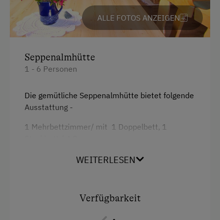
Ort. Ruhe. Natur und ein Gefühl von Freiheit für echte
Bettwäsche vorhanden
ALLE FOTOS ANZEIGEN
Glücksmomente. Wir freuen uns, Sie hier oben auf der
Alm willkommen zu heißen und Ihnen eine besondere
E-Herd
Auszeit in den Bergen ermöglichen zu dürfen.
Ferienwohnung ebenerdig
Seppenalmhütte
Familie Steiner, Seppenbauer
Geschirr vorhanden
1 - 6 Personen
Holzofen
Die gemütliche Seppenalmhütte bietet folgende
Holzterrasse
Ausstattung -
Kaffeemaschine
1 Mehrbettzimmer/ mit 1 Doppelbett, 1
Stockbett / 4 Personen;
Terrasse
Trockenraum
1 kleines Doppelschlafzimmer/ 2 Personen
WEITERLESEN
vollausgestattete große Wohnküche:
Verpflegung
Sitzecke/Eßtisch, Liege, SAT-TV (
Verfügbarkeit
Ohne Verpflegung
Flachbildschirm), Radio;