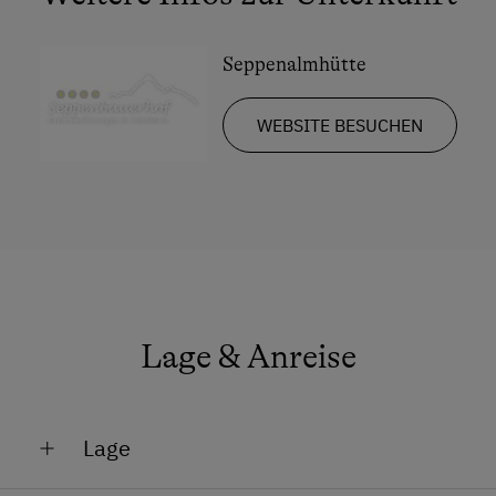
Urlaub ohne Auto
Besondere Unterkünfte
Seppenalmhütte
Historische Höfe
WEBSITE BESUCHEN
Allergikerhöfe
Urlaub mit Hund
Hund erlaubt
Ab Hofverkauf
Romantikurlaub zu zweit
Lage & Anreise
Lage