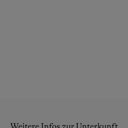
Kühlschrank
Geführte Schneeschuhwanderungen
Stockbett
Skitouren
Doppelbett (Kingsize)
Geführte Skitouren
Skitouren sind direkt ab Hof möglich
Kulinarik / Genuss
Kulinarik zum Miterleben / In der Hofküche
Kräutererlebnis
Urlaub für Familien
Familienfreundliche Unterkünfte
Urlaub zu zweit
Mädlsurlaub, Männerurlaub
Nachhaltiger Urlaub
Weitere Infos zur Unterkunft