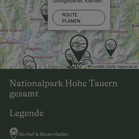
Großglockner, Kärnten
ROUTE
PLANEN
Leaflet
|
Karte:
basemap.at
Nationalpark Hohe Tauern
gesamt
Legende
Ab-Hof & Bauernladen