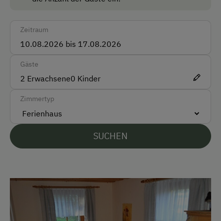
Multimedia (Sat-TV)
Nichtraucherzimmer
Zeitraum
Anfahrtsmöglichkeiten
Gäste
Auto
2
Erwachsene
0
Kinder
Bus
Zimmertyp
Zug
Akzeptierte Zahlungsmittel
SUCHEN
Barzahlung
Überweisung / SEPA
Vor Ort gesprochene Sprachen
Deutsch