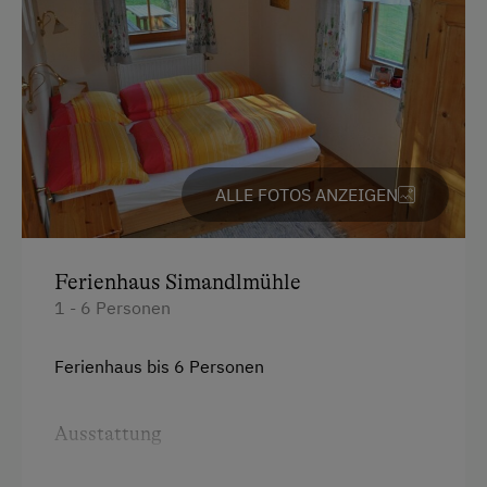
Englisch
Parken
Kostenlose Parkplätze
Motorradunterstellraum
ALLE FOTOS ANZEIGEN
Parkplätze an der Straße
Radunterstellmöglichkeit
Ferienhaus Simandlmühle
1 - 6 Personen
Unterkunftsart
Für max. 6 Personen
Ferienhaus bis 6 Personen
Am Betrieb
Ausstattung
Garten/Wiese
4 Plattenherd