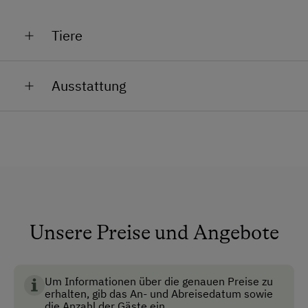
Tiere
Hühner
Ausstattung
Enten
Allgemeine Ausstattung
Ziegen
Katzen
Alle öffentlichen Bereiche sind
Nichtraucherbereiche
Aufenthaltsraum
Dusche/Bad/WC
Unsere Preise und Angebote
Fernsehraum
Garten
Um Informationen über die genauen Preise zu
Haustiergerecht
erhalten, gib das An- und Abreisedatum sowie
die Anzahl der Gäste ein.