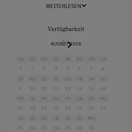
WEITERLESEN
Hausgarten
Radio
Hofeigene Produkte
Backofen
Mithilfe am Hof
Verfügbarkeit
Badewanne
Balkon/Terrasse
AUGUST 2026
Kinder-Ausstattung
Dusche
Kinder sind willkommen
SA
SO
MO
DI
MI
DO
FR
SA
Fernseher
Kinderspielplatz
1
2
3
4
5
6
7
8
Garten
Spielhaus
SO
MO
DI
MI
DO
FR
SA
SO
Gitterbett
9
10
11
12
13
14
15
16
Spielzeug
Haarföhn
MO
DI
MI
DO
FR
SA
SO
MO
Waldspielplatz
Handtücher
17
18
19
20
21
22
23
24
Ausstattung der Wohneinheit
Kinderbett
DI
MI
DO
FR
SA
SO
MO
Bettwäsche vorhanden
25
26
27
28
29
30
31
Reinigungsausstattung in der Wohnung