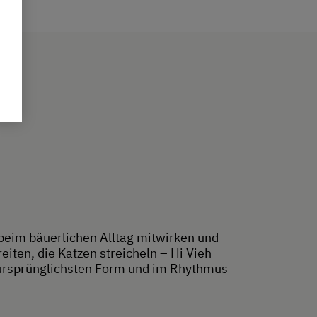
beim bäuerlichen Alltag mitwirken und
eiten, die Katzen streicheln – Hi Vieh
er ursprünglichsten Form und im Rhythmus