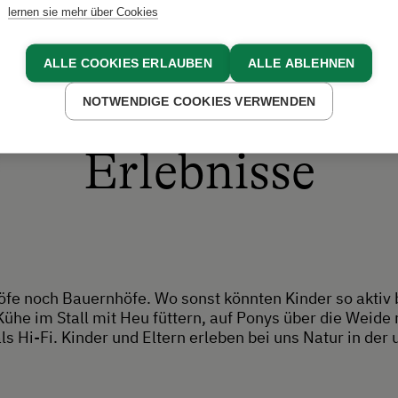
lernen sie mehr über Cookies
ALLE COOKIES ERLAUBEN
ALLE ABLEHNEN
NOTWENDIGE COOKIES VERWENDEN
Erlebnisse
fe noch Bauernhöfe. Wo sonst könnten Kinder so aktiv 
Kühe im Stall mit Heu füttern, auf Ponys über die Weide r
 als Hi-Fi. Kinder und Eltern erleben bei uns Natur in d