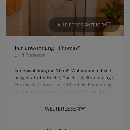
ALLE FOTOS ANZEIGEN
Ferienwohnung "Thomas"
1 - 4 Personen
Ferienwohnung mit 70 m²: Wohnraum mit voll
ausgestatteter Küche, Couch, TV, Stereoanlage,
Elternschlafzimmer mit Zirbenholz-Einrichtung
*), Kinderschlafzimmer, Dusche/WC und 2 x
Balkon
WEITERLESEN
*) Seit Jahrhunderten findet das Zirbenholz als
Einrichtung von Stuben und Schlafzimmern in
alpinen Regionen Verwendung. Schon früh