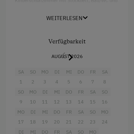
Kinderschlafzimmer mit Stockbett, Bad/WC und
Balkon.
WEITERLESEN
Mit Ferienwohnung "Erika" gemeinsam als
Ferienhaus buchbar. Ideal auch mit Großeltern.
Verfügbarkeit
Ausstattung
AUGUST 2026
4 Plattenherd
Radio
SA
SO
MO
DI
MI
DO
FR
SA
Aussicht auf eine Berglandschaft
1
2
3
4
5
6
7
8
Backofen
SO
MO
DI
MI
DO
FR
SA
SO
9
Badewanne
10
11
12
13
14
15
16
MO
DI
MI
DO
FR
SA
SO
MO
Balkon/Terrasse
17
18
19
20
21
22
23
24
Dusche
DI
MI
DO
FR
SA
SO
MO