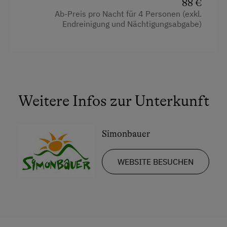
88 €
Eierkocher
Ab-Preis pro Nacht für 4 Personen (exkl.
Endreinigung und Nächtigungsabgabe)
Fernseher
Handtücher
Mikrowelle
Toaster
Weitere Infos zur Unterkunft
Wasserkocher
Küche
Simonbauer
Küchenausstattung
WEBSITE BESUCHEN
Kühlschrank
Doppelbett (Kingsize)