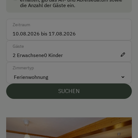
Waldweg reiten.
die Anzahl der Gäste ein.
Taxi
Zug
Zeitraum
Akzeptierte Zahlungsmittel
Gäste
Barzahlung
2
Erwachsene
0
Kinder
Überweisung / SEPA
Zimmertyp
Vor Ort gesprochene Sprachen
Deutsch
SUCHEN
Englisch
Parken
Kostenlose Parkplätze