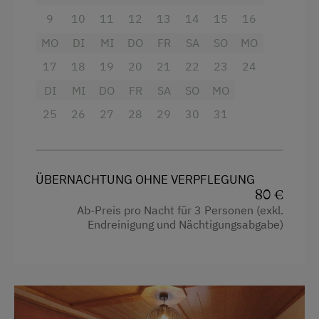
Eierkocher
9
10
11
12
13
14
15
16
Skifahren
Fernseher
MO
DI
MI
DO
FR
SA
SO
MO
Sanfter Winter
Handtücher
17
18
19
20
21
22
23
24
Langlaufen
Mikrowelle
DI
MI
DO
FR
SA
SO
MO
Schneeschuhwandern
25
Toaster
26
27
28
29
30
31
Geführte Schneeschuhwanderungen
Wasserkocher
Skitouren
Küche
ÜBERNACHTUNG OHNE VERPFLEGUNG
Geführte Skitouren
Küchenausstattung
80 €
Kulinarik / Genuss
Ab-Preis pro Nacht für 3 Personen (exkl.
Kühlschrank
Endreinigung und Nächtigungsabgabe)
Kulinarik zum Miterleben / In der Hofküche
Doppelbett (Kingsize)
Ab Hofverkauf
Urlaub für Familien
Familienfreundliche Unterkünfte