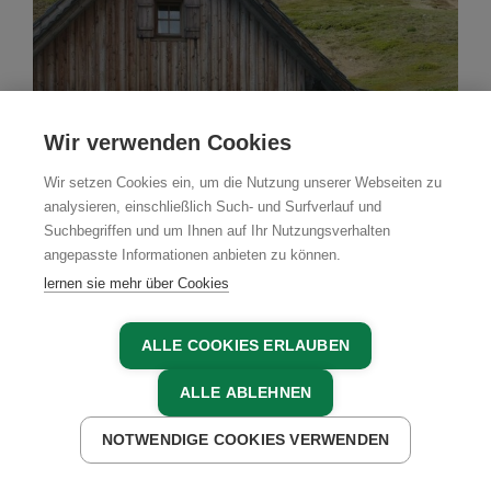
Wir verwenden Cookies
Wir setzen Cookies ein, um die Nutzung unserer Webseiten zu
analysieren, einschließlich Such- und Surfverlauf und
Suchbegriffen und um Ihnen auf Ihr Nutzungsverhalten
angepasste Informationen anbieten zu können.
lernen sie mehr über Cookies
ALLE COOKIES ERLAUBEN
Almhütte
ALLE ABLEHNEN
Kleine Heinrichbauerhütte
NOTWENDIGE COOKIES VERWENDEN
Rennweg, Katschberg & Lieser-Maltatal, Kärnten
JETZT ANFRAGEN
JETZT BUCHEN