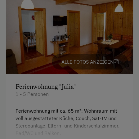
Am Betrieb
Ab-Hof-Verkauf
Familienanschluss
Garten/Wiese
Hofeigene Produkte
ALLE FOTOS ANZEIGEN
Mithilfe am Hof
Spielgefährten
Ferienwohnung "Julia"
1 - 5 Personen
Kinder-Ausstattung
Baby- und Kleinkinderausstattung
Ferienwohnung mit ca. 65 m²: Wohnraum mit
voll ausgestatteter Küche, Couch, Sat-TV und
Kinder sind willkommen
Stereoanlage, Eltern- und Kinderschlafzimmer,
Kinderprogramme
Bad/WC und Balkon.