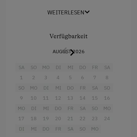
Kinderspielplatz
WEITERLESEN
Ausstattung
Spielzeug
4 Plattenherd
Spielzimmer
Verfügbarkeit
Radio
Ausstattung der Wohneinheit
Aussicht auf eine Berglandschaft
AUGUST 2026
Bettwäsche vorhanden
Backofen
SA
SO
MO
DI
MI
DO
FR
SA
Geschirr vorhanden
Badewanne/Dusche kombiniert
1
2
3
4
5
6
7
8
Kaffeemaschine
Balkon/Terrasse
SO
MO
DI
MI
DO
FR
SA
SO
Mikrowelle
Eierkocher
9
10
11
12
13
14
15
16
Geschirrspüler
Fernseher
MO
DI
MI
DO
FR
SA
SO
MO
Waschmaschine
Handtücher
17
18
19
20
21
22
23
24
Kinderbett
DI
MI
DO
FR
SA
SO
MO
Internet