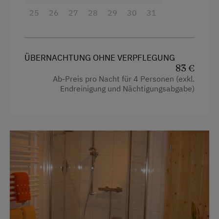
Eierkocher
25
26
27
28
29
30
31
Fernseher
Handtücher
Mikrowelle
ÜBERNACHTUNG OHNE VERPFLEGUNG
83 €
Toaster
Ab-Preis pro Nacht für 4 Personen (exkl.
Endreinigung und Nächtigungsabgabe)
Wasserkocher
Küche
Küchenausstattung
Kühlschrank
Stockbett
Doppelbett (Kingsize)