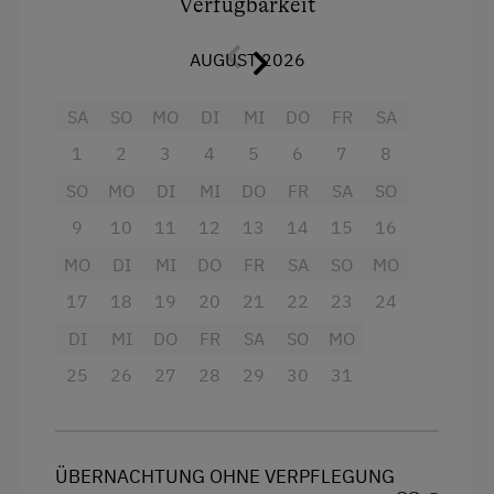
wurde erkannt, dass sich der feine Geruch der
Verfügbarkeit
Zirbe entspannend auf den menschlichen
Körper auswirkt. Zirbenholz bewirkt bei
AUGUST 2026
körperlicher und mentaler Belastung eine
niedrigere Herzfrequenzrate. In Ruhephasen
SA
SO
MO
DI
MI
DO
FR
SA
beschleunigt sich der vegetative
1
2
3
4
5
6
7
8
Erholungsprozess.
SO
MO
DI
MI
DO
FR
SA
SO
9
10
11
12
13
14
15
16
Ausstattung
MO
DI
MI
DO
FR
SA
SO
MO
4 Plattenherd
17
18
19
20
21
22
23
24
Radio
DI
MI
DO
FR
SA
SO
MO
Aussicht auf eine Berglandschaft
25
26
27
28
29
30
31
Backofen
Balkon/Terrasse
ÜBERNACHTUNG OHNE VERPFLEGUNG
Dusche