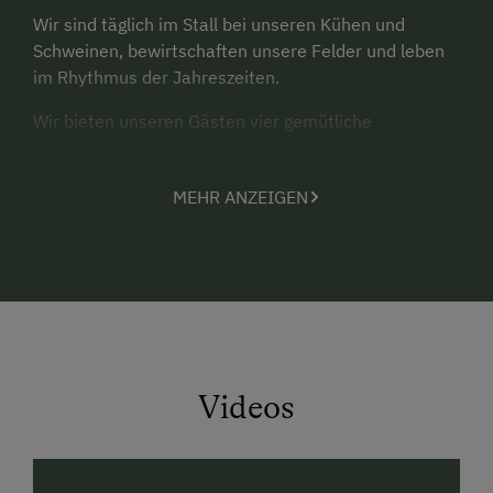
Wir sind täglich im Stall bei unseren Kühen und
Schweinen, bewirtschaften unsere Felder und leben
im Rhythmus der Jahreszeiten.
Wir bieten unseren Gästen vier gemütliche
Ferienwohnungen für den ganz besonderen
Familienurlaub mit Bauernhoferlebnis. Unser Hof ist
MEHR ANZEIGEN
ein guter Ausgangspunkt für zahlreiche Aktivitäten in
der Umgebung,
Langeweile kann gar nicht erst aufkommen!
Videos