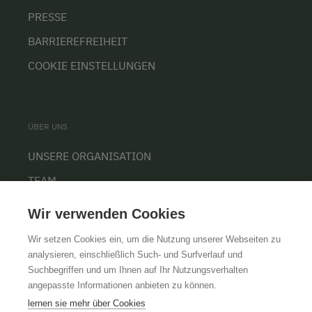
PRESSE
BARRIEREFREIHEIT
COOKIE EINSTELLUNGEN
ÜBER UNS
UNSERE ORGANISATION
TEAM
KARRIERE
Wir verwenden Cookies
Wir setzen Cookies ein, um die Nutzung unserer Webseiten zu
analysieren, einschließlich Such- und Surfverlauf und
Suchbegriffen und um Ihnen auf Ihr Nutzungsverhalten
AGB
IMPRESSUM
DATENSCHUTZ
angepasste Informationen anbieten zu können.
lernen sie mehr über Cookies