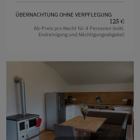
Kaffeemaschine
Eierkocher
Mikrowelle
ÜBERNACHTUNG OHNE VERPFLEGUNG
125 €
Handtücher
Terrasse
Ab-Preis pro Nacht für 4 Personen (exkl.
Mikrowelle
Endreinigung und Nächtigungsabgabe)
Zentralheizung
Toilette
Verpflegung
Doppelbett
Ohne Verpflegung
Ausziehcouch
Internet
Kostenloses Internet
Freizeitaktivitäten am Betrieb und in der
Umgebung
Almausflüge