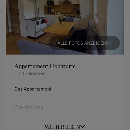
Deutsch
Parken
Kostenlose Parkplätze
Motorradunterstellraum
ALLE FOTOS ANZEIGEN
Radunterstellmöglichkeit
Appartement Hochturm
Unterkunftsart
1 - 4 Personen
Für max. 10 Personen
Ferienhaus am Bergbauernhof
Das Appartement
Am Betrieb
Ausstattung
Familienanschluss
4 Plattenherd
WEITERLESEN
Garten/Wiese
Backofen