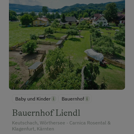
Baby und Kinder
Bauernhof
Bauernhof Liendl
Keutschach, Wörthersee - Carnica Rosental &
Klagenfurt, Kärnten