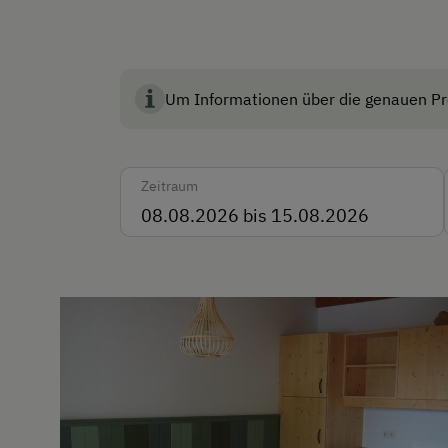
Bus
Zug
Um Informationen über die genauen Pre
Akzeptierte Zahlungsmit
Überweisung / SEPA
Zeitraum
Vor Ort gesprochene Sp
Deutsch
Englisch
Parken
Kostenlose Parkplätze