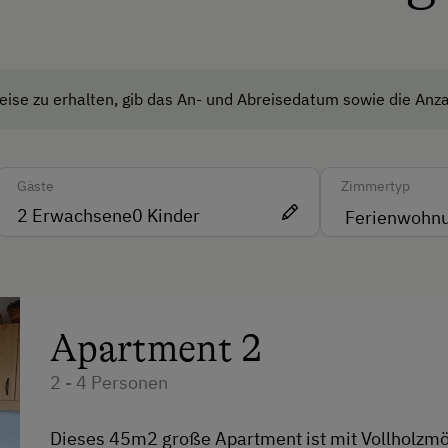
Eislaufen
Eisstockschießen
Erlebniswanderweg
ise zu erhalten, gib das An- und Abreisedatum sowie die Anza
tel
Fitnesscenter
Freibad
Gäste
Zimmertyp
Geführte Ausritte
2
Erwachsene
0
Kinder
rachen
Heimatmuseum
Jogging-Routen
Klettern
Apartment 2
Klettersteig
2 - 4 Personen
Kutschenfahrten
Dieses 45m2 große Apartment ist mit Vollholzm
Leihrodeln