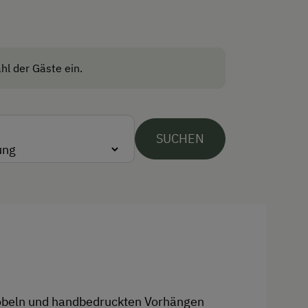
Aktivurlaub Winter
Skifahren
hl der Gäste ein.
Bus zur Skipiste
Sanfter Winter
Langlaufen
SUCHEN
Direkt an der Loipe
Skibus zur Loipe
Schneeschuhwandern
Skitouren
Skitouren
Urlaub für Familien
öbeln und handbedruckten Vorhängen