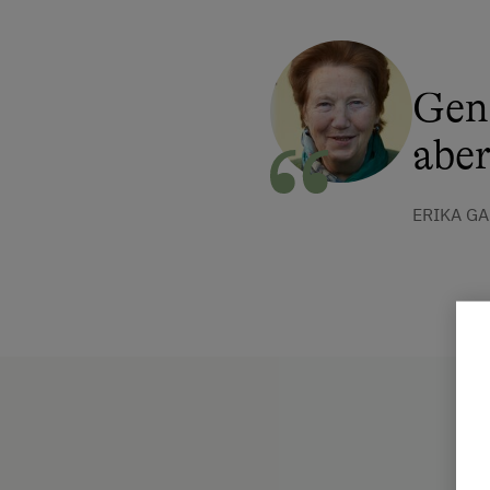
Geni
aber
ERIKA G