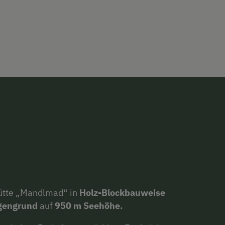
hütte „Mandlmad“ in
Holz-Blockbauweise
igengrund
auf
950 m Seehöhe.