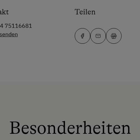
akt
Teilen
64 75116681
 senden
Besonderheiten