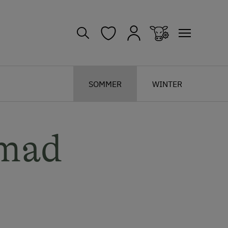
SOMMER
WINTER
lmad