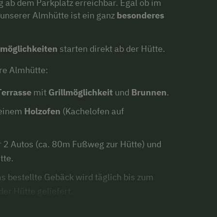
g ab dem Parkplatz erreichbar. Egal ob im
 unserer Almhütte ist ein ganz
besonderes
möglichkeiten
starten direkt ab der Hütte.
ere Almhütte:
Terrasse
mit
Grillmöglichkeit
und
Brunnen
.
 einem
Holzofen
(Kachelofen auf
r 2 Autos (ca. 80m Fußweg zur Hütte) und
tte.
s bestellte Gebäck wird täglich bis zum
r Hütte geliefert.
ft schon bezogen und frische Hand- und