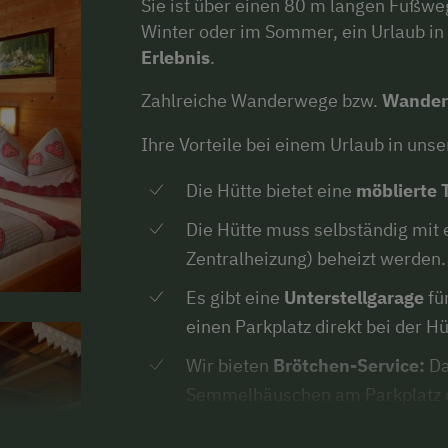
Sie ist über einen 80 m langen Fußwe
Winter oder im Sommer, ein Urlaub in
Erlebnis
.
Zahlreiche Wanderwege bzw.
Wander
Ihre Vorteile bei einem Urlaub in uns
Die Hütte bietet eine
möblierte 
Die Hütte muss selbständig mit
Zentralheizung) beheizt werden.
Es gibt eine
Unterstellgarage
fü
einen Parkplatz direkt bei der Hü
Wir bieten
Brötchen-Service:
Da
Semmelhäuschen am Parkplatz de
Die Betten sind bei Ihrer Ankun