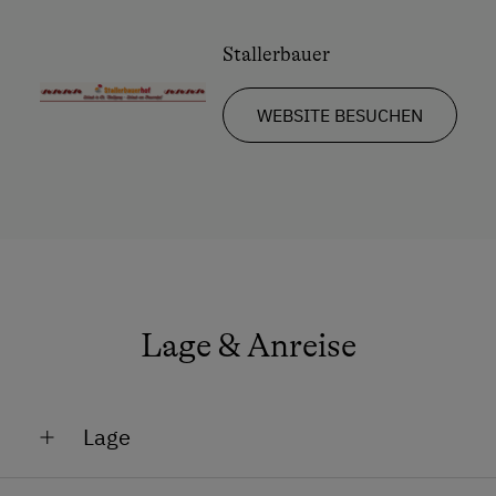
Hypoallergenes Kissen
Stallerbauer
Küche
Küchenausstattung
WEBSITE BESUCHEN
Kühlschrank
Altbau
Kaffeemaschine
Heizung
Toilette
Lage & Anreise
Ausziehcouch
Doppelbett (Kingsize)
Lage
Am See