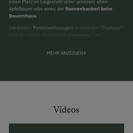
einen Platz im Liegestuhl unter unserem alten
Apfelbaum oder eines der
Sonnenbankerl beim
Bauernhaus
.
Die beiden
Ferienwohnungen
in unserem "Zuahaus"
sind der ideale Platz zum
Entspannen
. Der
unverbaute Blick auf den
Wolfgangsee
ist Urlaub und
Entspannung pur.
MEHR ANZEIGEN
In
unserem
Gästehaus stehen zwei weitere
Ferienwohnungen
und ein
dazubuchbares Zimmer
zu Verfügung!
"Erste Reihe fußfrei!
"
Genießen Sie das
Panorama der Berge und den
unverbauten Blick über den Wolfgangsse!
Videos
Entspannt können
Sie zu den nächsten Aktivitäten,
direkt vom Hof losstarten.