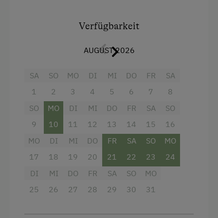
Miteinander urlauben und doch ein eigenes
"Reich"haben!
Verfügbarkeit
AUGUST 2026
Ausstattung
SA
SO
MO
DI
MI
DO
FR
SA
Balkon/Terrasse
1
2
3
4
5
6
7
8
Fernseher
SO
MO
DI
MI
DO
FR
SA
SO
Heizung
9
10
11
12
13
14
15
16
Dusche
MO
DI
MI
DO
FR
SA
SO
MO
Toilette
17
18
19
20
21
22
23
24
DI
Handtücher
MI
DO
FR
SA
SO
MO
25
26
27
28
29
30
31
Doppelbett (Kingsize)