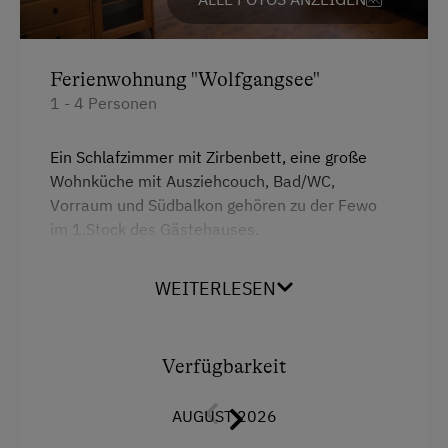
Ferienwohnung "Wolfgangsee"
1 - 4 Personen
Ein Schlafzimmer mit Zirbenbett, eine große
Wohnküche mit Ausziehcouch, Bad/WC,
Vorraum und Südbalkon gehören zu der Fewo
im 1.Stock des Gästehauses.
Beim Frühstück auf dem überdachten, großen
WEITERLESEN
Ostbalkon fängt der Ferientag richtig gut an.
Verfügbarkeit
AUGUST 2026
Ausstattung