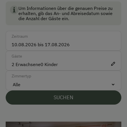
Akzeptierte Zahlungsmittel
Um Informationen über die genauen Preise zu
erhalten, gib das An- und Abreisedatum sowie
Barzahlung
die Anzahl der Gäste ein.
Überweisung / SEPA
Zeitraum
Vor Ort gesprochene Sprachen
Deutsch
Gäste
2
Erwachsene
0
Kinder
Englisch
Zimmertyp
Parken
Kostenlose Parkplätze
SUCHEN
Radunterstellmöglichkeit
Am Betrieb