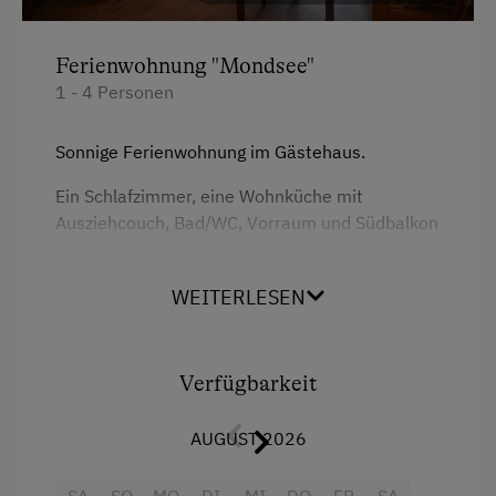
Ferienwohnung "Mondsee"
1 - 4 Personen
Sonnige Ferienwohnung im Gästehaus.
Ein Schlafzimmer, eine Wohnküche mit
Ausziehcouch, Bad/WC, Vorraum und Südbalkon
gehören zu der Wohnung im 1.Stockwerk.
Genießen sie die untergehende Sonne und den
WEITERLESEN
Panoramablick auf den See und die Berge!
Verfügbarkeit
Ausstattung
4 Plattenherd
AUGUST 2026
Radio
SA
SO
MO
DI
MI
DO
FR
SA