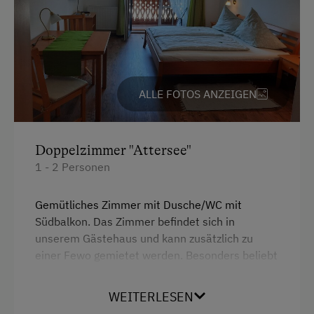
Küche
Küchenausstattung
Kühlschrank
Altbau
ALLE FOTOS ANZEIGEN
Ausziehcouch
Doppelbett (Kingsize)
Doppelzimmer "Attersee"
1 - 2 Personen
Gemütliches Zimmer mit Dusche/WC mit
Südbalkon. Das Zimmer befindet sich in
unserem Gästehaus und kann zusätzlich zu
einer Fewo gemietet werden. Besonders beliebt
bei mitreisenden Erwachsen / Kindern oder
Großeltern.
WEITERLESEN