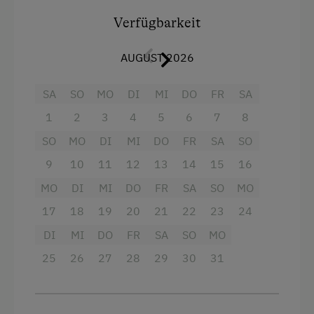
Ausstattung
Verfügbarkeit
Zusätzliche Ausstattungsmerkmale
4 Plattenherd
Aktivurlaub
AUGUST 2026
Backofen
Wandern
SA
SO
MO
DI
MI
DO
FR
SA
Fernseher
Radfahren
1
2
3
4
5
6
7
8
Heizung
E-Bike-Verleih
SO
MO
DI
MI
DO
FR
SA
SO
Wasserkocher
Badeurlaub
9
10
11
12
13
14
15
16
Radio
Am See
MO
DI
MI
DO
FR
SA
SO
MO
Dusche
17
18
19
20
21
22
23
24
Mithilfe am Hof
Haarföhn
DI
MI
DO
FR
SA
SO
MO
Kulinarik / Genuss
Balkon/Terrasse
25
26
27
28
29
30
31
Kulinarik zum Miterleben / In der Hofküche
Kaffeemaschine
Kräutererlebnis
Handtücher