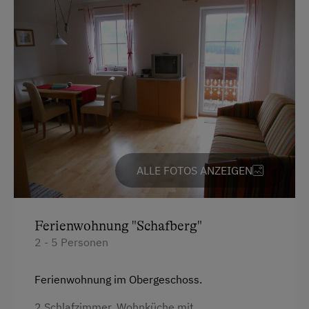
Garten/Wiese
Hofeigene Produkte
Obstgarten
Kinder-Ausstattung
Kinder sind willkommen
Kinderspielplatz
ALLE FOTOS ANZEIGEN
Spielzeug
Ausstattung der Wohneinheit
Ferienwohnung "Schafberg"
Bettwäsche vorhanden
2 - 5 Personen
Brötchenservice
Ferienwohnung im Obergeschoss.
E-Herd
2 Schlafzimmer, Wohnküche mit