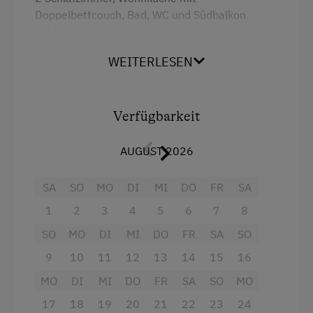
Ferienwohnung ebenerdig
Doppelbettcouch, Bad, WC und Südbalkon
gehören dazu. Die Wohnung ist komplett
Geschirr vorhanden
ausgestattet mit Bettwäsche, Handtücher,
Kaffeemaschine
WEITERLESEN
Haartrockner und Tischwäsche.
Geschirrspüler
Ausstattung
Terrasse
Verfügbarkeit
Backofen
Verpflegung
AUGUST 2026
Fernseher
Ohne Verpflegung
SA
SO
MO
DI
MI
DO
FR
SA
Heizung
Regionale Spezialitäten
1
2
3
4
5
6
7
8
Wasserkocher
SO
MO
DI
MI
DO
FR
SA
SO
Freizeitaktivitäten am Betrieb und in der
Kaffeemaschine
Umgebung
9
10
11
12
13
14
15
16
Handtücher
MO
DI
MI
DO
FR
SA
SO
MO
Almausflüge
Haarföhn
17
18
19
20
21
22
23
24
Almwandern