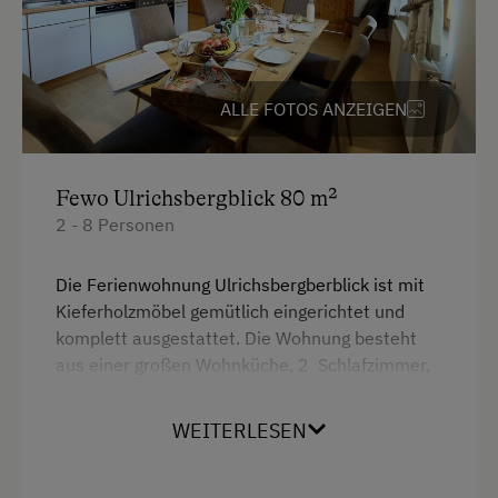
Regionale Spezialitäten
Neubau
eigene Trinkwasserquelle
Doppelbett (Kingsize)
Stockbett
ALLE FOTOS ANZEIGEN
Service
Kostenlose Zeitschriften in der Lobby
Fewo Ulrichsbergblick 80 m²
Internet
2 - 8 Personen
Kostenloses Internet
Die Ferienwohnung Ulrichsbergberblick ist mit
WiFi
Kieferholzmöbel gemütlich eingerichtet und
komplett ausgestattet. Die Wohnung besteht
Freizeitaktivitäten am Betrieb und in der
aus einer großen Wohnküche, 2 Schlafzimmer,
Umgebung
Badezimmer mit Dusche und Waschmaschine,
WC, Vorzimmer und einem großen
WEITERLESEN
Almausflüge
Balkon. Geschirrspüler, Kaffemaschine, SAT-TV,
Almwandern
Bettwäsche, Handtücher und Geschirrtücher
vorhanden. Gitterbett und Hochstuhl stellen wir