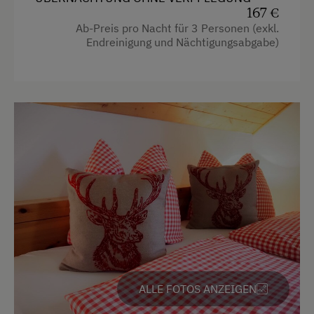
Jogging-Routen
167 €
Haarföhn
Ab-Preis pro Nacht für 3 Personen (exkl.
Kegelbahn
Endreinigung und Nächtigungsabgabe)
Handtücher
Klettern
Toilette
Kletterwald
Wasserkocher
Kutschenfahrten
Küche
Liegewiese
Küchenausstattung
Natur- u. Landschaftsführer
Kühlschrank
Nordic Walking
Neubau
Ponyreiten
Stockbett
Radwege
Doppelbett (Kingsize)
Reiten
ALLE FOTOS ANZEIGEN
Reitunterricht