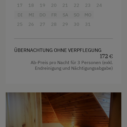
17
18
19
20
21
22
23
24
Badewanne
DI
MI
DO
FR
SA
SO
MO
Balkon/Terrasse
25
26
27
28
29
30
31
Dusche
Fernseher
ÜBERNACHTUNG OHNE VERPFLEGUNG
Garten
172 €
Gitterbett
Ab-Preis pro Nacht für 3 Personen (exkl.
Endreinigung und Nächtigungsabgabe)
Haarföhn
Handtücher
Wasserkocher
Küche
Küchenausstattung
Kühlschrank