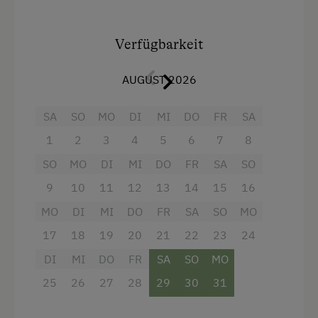
kleiner Balkon, Elternschlafzimmer, Bad, Wc,
Vorraum und ins Kinderzimmer führt nochmals
Verfügbarkeit
eine Treppe. Das Kinderzimmer befindet sich
ganz in der Dachspitze und wird liebevoll als
AUGUST 2026
"Heidizimmer" benannt. 65 m²
SA
SO
MO
DI
MI
DO
FR
SA
Ausstattung
1
2
3
4
5
6
7
8
4 Plattenherd
SO
MO
DI
MI
DO
FR
SA
SO
Radio
9
10
11
12
13
14
15
16
Aussicht auf eine Berglandschaft
MO
DI
MI
DO
FR
SA
SO
MO
17
Backofen
18
19
20
21
22
23
24
DI
MI
DO
FR
SA
SO
MO
Balkon/Terrasse
25
26
27
28
29
30
31
Dusche
Fernseher