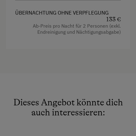
Garten
ÜBERNACHTUNG OHNE VERPFLEGUNG
133 €
Haarföhn
Ab-Preis pro Nacht für 2 Personen (exkl.
Handtücher
Endreinigung und Nächtigungsabgabe)
Reinigungsausstattung in der Wohnung
Toaster
Toilette
Wasserkocher
Küche
Küchenausstattung
Dieses Angebot könnte dich
auch interessieren:
Kühlschrank
Haupthaus
Doppelbett (Kingsize)