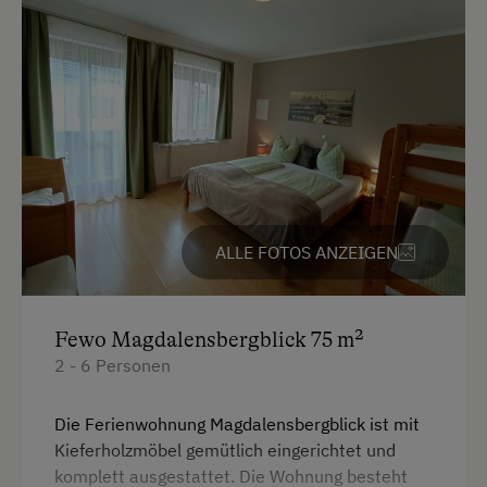
Am Betrieb
Ab-Hof-Verkauf
Familienanschluss
Garten/Wiese
Hausgarten
Hofeigene Produkte
ALLE FOTOS ANZEIGEN
Mithilfe am Hof
Obstgarten
Fewo Magdalensbergblick 75 m²
Schnapsbrennerei
2 - 6 Personen
Schnapsverkostung
Die Ferienwohnung Magdalensbergblick ist mit
Spielgefährten
Kieferholzmöbel gemütlich eingerichtet und
Traktorfahrten
komplett ausgestattet. Die Wohnung besteht