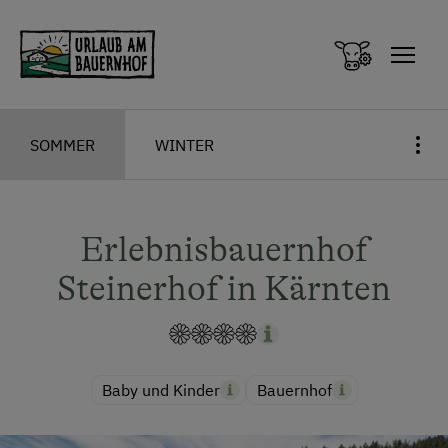
Zum Inhalt springen (Alt+0)
Zum Hauptmenü springen (Alt+1)
SOMMER
WINTER
Erlebnisbauernhof
Steinerhof in Kärnten
Baby und Kinder
Bauernhof