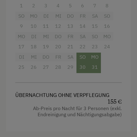
Wassersport
4 Plattenherd
1
2
3
4
5
6
7
8
Wintersport
SO
MO
DI
MI
DO
FR
SA
SO
Radio
9
10
11
12
13
14
15
16
Aussicht auf eine Berglandschaft
Wellnessangebote
MO
DI
MI
DO
FR
SA
SO
MO
Backofen
Jacuzzi
17
18
19
20
21
22
23
24
Balkon/Terrasse
Pool
DI
MI
DO
FR
SA
SO
MO
Dusche
Sauna
25
26
27
28
29
30
31
Fernseher
Tautreten
Garten
Whirlpool
ÜBERNACHTUNG OHNE VERPFLEGUNG
Gitterbett
155 €
Zusätzliche Ausstattungsmerkmale
Haarföhn
Ab-Preis pro Nacht für 3 Personen (exkl.
Endreinigung und Nächtigungsabgabe)
Terrasse mit Glasüberdachung
Handtücher
Aktivurlaub
Toilette