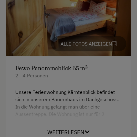
Neubau
Stockbett
Doppelbett (Kingsize)
Einzelbett
ALLE FOTOS ANZEIGEN
Fewo Panoramablick 65 m²
2 - 4 Personen
Unsere Ferienwohnung Kärntenblick befindet
sich in unserem Bauernhaus im Dachgeschoss.
In die Wohnung gelangt man über eine
Aussentreppe. Die Wohnung ist nur für 2
Erwachsene und 2 Kinder geeignet. Die
Mansardenwohnung ist mit Kieferholzmöbel
WEITERLESEN
gemütlich eingerichtet und besteht aus Küche,