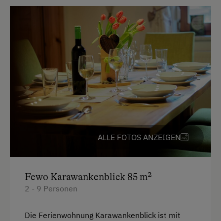
Wandern
Wasserkocher
Reiten
Küche
Ponyreiten
Küchenausstattung
Badeurlaub
Kühlschrank
Mithilfe am Hof
Neubau
Aktivurlaub Winter
Doppelbett (Kingsize)
Skifahren
Stockbett
Sanfter Winter
ALLE FOTOS ANZEIGEN
Kulinarik / Genuss
Kulinarik zum Miterleben / In der Hofküche
Fewo Karawankenblick 85 m²
Ab Hofverkauf
2 - 9 Personen
Kräutererlebnis
Die Ferienwohnung Karawankenblick ist mit
Urlaub für Familien