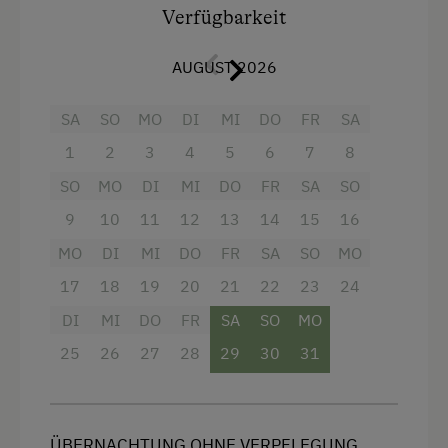
Badesee
Verfügbarkeit
Ihnen nach Absprache gerne zur Verfügung. 80
m²
Bogenschießen
AUGUST 2026
Diskothek
Ausstattung
SA
SO
MO
DI
MI
DO
FR
SA
Eislaufen
4 Plattenherd
1
2
3
4
5
6
7
8
Eisstockschießen
SO
MO
DI
MI
DO
FR
SA
SO
Radio
Erlebniswanderung
9
10
11
12
13
14
15
16
Aussicht auf eine Berglandschaft
Erlebniswanderweg
MO
DI
MI
DO
FR
SA
SO
MO
Backofen
Fitnesscenter
17
18
19
20
21
22
23
24
Balkon/Terrasse
Freibad
DI
MI
DO
FR
SA
SO
MO
Dusche
Geführte Wanderungen
25
26
27
28
29
30
31
Fernseher
Golf
Garten
Gästeabend
ÜBERNACHTUNG OHNE VERPFLEGUNG
Gitterbett