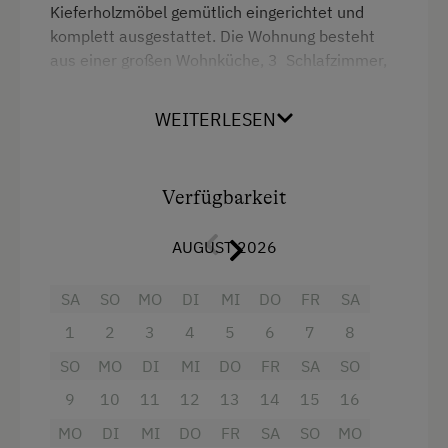
Kieferholzmöbel gemütlich eingerichtet und
Familienfreundliche Unterkünfte
komplett ausgestattet. Die Wohnung besteht
aus einer großen Wohnküche, 3 Schlafzimmer,
Urlaub zu zweit
Badezimmer mit Dusche, Badewanne und
Waschmaschine, WC, Vorzimmer und einem
Für Hochzeitspaare
WEITERLESEN
großen Balkon. Geschirrspüler, Kaffemaschine,
Gesundheitsurlaub
SAT-TV, Bettwäsche, Handtücher und
Geschirrtücher vorhanden. Gitterbett und
Wellness
Verfügbarkeit
Hochstuhl stellen wir Ihnen nach Absprache
Nachhaltiger Urlaub
gerne zur Verfügung. 85 m²
AUGUST 2026
Besondere Unterkünfte
Ausstattung
Historische Höfe
SA
SO
MO
DI
MI
DO
FR
SA
Hund erlaubt
4 Plattenherd
1
2
3
4
5
6
7
8
SO
MO
DI
MI
DO
FR
SA
SO
Radio
9
10
11
12
13
14
15
16
Aussicht auf eine Berglandschaft
MO
DI
MI
DO
FR
SA
SO
MO
Backofen