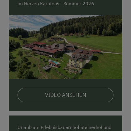
im Herzen Kärntens - Sommer 2026
Erwachsene können sich in unserem schönen und
gepflegten Garten mit vielen Wohlfühl- und
Kraftplätzen und toller Aussicht wunderbar erholen.
"Der Charme eines Urlaubes am Steinerhof liegt
sicherlich in der Ruhe, der wunderschönen Landschaft
und der Herzlichkeit der Familie Pirker, die immer ein
offenes Ohr und Zeit für ihre Gäste hat.
Ankommen
und wohlfühlen!"
(Gästebucheintragung)
Besuchen Sie auch unsere Website
www.urlaubamsteinerhof.at - BEST PREIS
GARANTIE
VIDEO ANSEHEN
Urlaub am Erlebnisbauernhof Steinerhof und