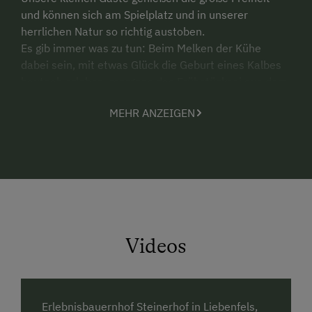
und können sich am Spielplatz und in unserer
herrlichen Natur so richtig austoben.
Es gib immer was zu tun: Beim Melken der Kühe
dabei sein, mit etwas Glück die Geburt eines Kalbes
hautnah erleben, morgens das Frühstücksei aus dem
Nest holen, mit unseren Hasen und Katzen kuscheln,
MEHR ANZEIGEN
unsere Pferde Zamira, Fiola, Emmy und Moritz
verwöhnen, unser Eselpärchen Nikita und Lupo
striegeln, mit den Zwergziegen spazieren gehen, .......
Beliebt ist das große Trampolin, die Gokarts, die
Kettcars, Fahrräder, Kindertraktoren, der Sandkasten,
die Schaukeln, .....
Lustig ist es auch bei Tischtennis, Tischfußball, Billard
Videos
und einem Fußballmatch auf der Hauswiese,
manchmal auch im Scheinwerferlicht.
Romantisch wird es beim Stockbrotbacken am
Lagerfeuer und beim Blick in einen atemberaubenden
Erlebnisbauernhof Steinerhof in Liebenfels,
Sternenhimmel.