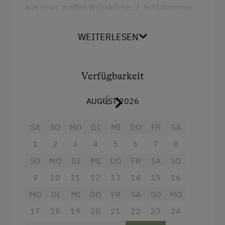
aus einer großen Wohnküche, 2 Schlafzimmer,
Badezimmer mit Dusche, Badewanne und
Kinder-Ausstattung
Waschmaschine, WC, Vorzimmer und einem
WEITERLESEN
Baby- und Kleinkinderausstattung
großen Balkon. Geschirrspüler, Kaffemaschine,
SAT-TV, Bettwäsche, Handtücher und
Kinder sind willkommen
Geschirrtücher vorhanden. Gitterbett und
Verfügbarkeit
Hochstuhl stellen wir Ihnen nach Absprache
Kinderspielplatz
gerne zur Verfügung. 75 m²
Spielhaus
AUGUST 2026
Spielzeug
Ausstattung
SA
SO
MO
DI
MI
DO
FR
SA
Spielzimmer
4 Plattenherd
1
2
3
4
5
6
7
8
SO
MO
DI
MI
DO
FR
SA
SO
Radio
Ausstattung der Wohneinheit
9
10
11
12
13
14
15
16
Aussicht auf eine Berglandschaft
Bettwäsche vorhanden
MO
DI
MI
DO
FR
SA
SO
MO
Backofen
Brötchenservice
17
18
19
20
21
22
23
24
Badewanne
E-Herd