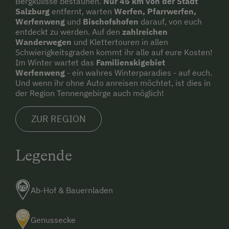
Bergkulisse bestaunen.
Nur 45 km von der Stadt
Salzburg
entfernt, warten
Werfen, Pfarrwerfen,
Stockbett
Werfenweng
und
Bischofshofen
darauf, von euch
entdeckt zu werden. Auf den
zahlreichen
Wanderwegen
und Klettertouren in allen
Schwierigkeitsgraden kommt ihr alle auf eure Kosten!
Im Winter wartet das
Familienskigebiet
Werfenweng
- ein wahres Winterparadies - auf euch.
Und wenn ihr ohne Auto anreisen möchtet, ist dies in
der Region Tennengebirge auch möglich!
ZUR REGION
Legende
Ab-Hof & Bauernladen
Genussecke