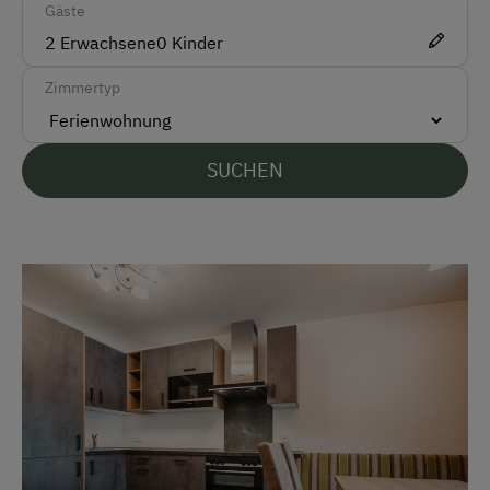
Gäste
Auto
2
Erwachsene
0
Kinder
Taxi
Zimmertyp
Zug
Akzeptierte Zahlungsmittel
SUCHEN
Barzahlung
Überweisung / SEPA
Vor Ort gesprochene Sprachen
Deutsch
Englisch
Parken