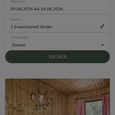
Zeitraum
Vor Ort gesprochene Sprachen
Deutsch
Gäste
2
Erwachsene
0
Kinder
Englisch
Zimmertyp
Parken
Kostenlose Parkplätze
SUCHEN
Unterkunftsart
Übernachtung auf der Alm möglich
Am Betrieb
Garten/Wiese
Hofeigene Produkte