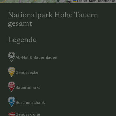
Leaflet
|
Karte:
basemap.at
Nationalpark Hohe Tauern
gesamt
Legende
Ab-Hof & Bauernladen
Genussecke
Bauernmarkt
Buschenschank
Genusskrone