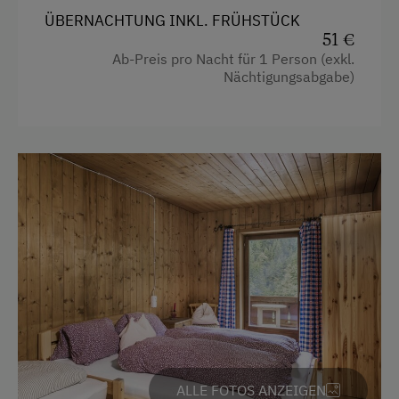
ÜBERNACHTUNG INKL. FRÜHSTÜCK
Fahrradverleih
51 €
Geführte Bergtouren
Ab-Preis pro Nacht für 1 Person (exkl.
Nächtigungsabgabe)
Geführte Wanderungen
Heimatmuseum
Minigolf
Nationalpark
Radwege
Tennisplatz
Wandern
ALLE FOTOS ANZEIGEN