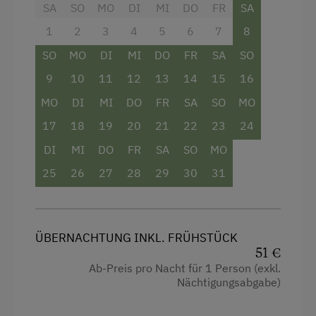
SA
SO
MO
DI
MI
DO
FR
SA
Doppelbett
1
2
3
4
5
6
7
8
Einzelbett
SO
MO
DI
MI
DO
FR
SA
SO
9
10
11
12
13
14
15
16
MO
DI
MI
DO
FR
SA
SO
MO
17
18
19
20
21
22
23
24
DI
MI
DO
FR
SA
SO
MO
25
26
27
28
29
30
31
ÜBERNACHTUNG INKL. FRÜHSTÜCK
51 €
Ab-Preis pro Nacht für 1 Person (exkl.
Nächtigungsabgabe)