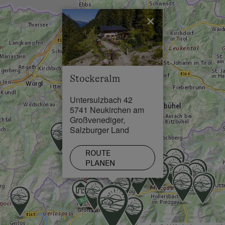
Ortszentrum in 8 km
×
Restaurant in 8 km
Schwimmbad in 8 km
See / Teich in 8 km
Stockeralm
Untersulzbach 42
5741 Neukirchen am
Großvenediger,
Salzburger Land
ROUTE
PLANEN