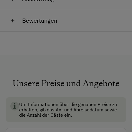
Eure Familie Kaiser
sich unsere
Hühner
. Außerdem findet ihr hier
Allgemeine Ausstattung
unseren
Kleintierstreichelzoo
mit
Kaninchen
und
Bewertungen
Wachteln
.
Garten
Haustiere erlaubt
Haustiergerecht
Mitnahme von Hunden erlaubt
Nichtraucherzimmer
Unsere Preise und Angebote
Anfahrtsmöglichkeiten
Taxi
Um Informationen über die genauen Preise zu
erhalten, gib das An- und Abreisedatum sowie
Akzeptierte Zahlungsmittel
die Anzahl der Gäste ein.
Barzahlung