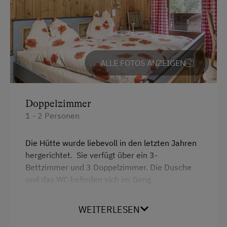
Mithilfe am Hof
Pirschgang
Spielgefährten
ALLE FOTOS ANZEIGEN
Kinder-Ausstattung
Kinder sind willkommen
Doppelzimmer
Kinderspielplatz
1 - 2 Personen
Spielzeug
Die Hütte wurde liebevoll in den letzten Jahren
hergerichtet. Sie verfügt über ein 3-
Verpflegung
Bettzimmer und 3 Doppelzimmer. Die Dusche
und das WC befinden sich im Gang.
Bäuerliche Küche
Regionale Spezialitäten
WEITERLESEN
eigene Trinkwasserquelle