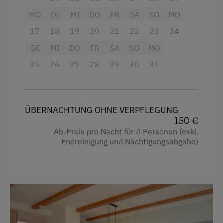
Spielzeug
gemütlichen Pyjama-Frühstück ein. Zur
MO
DI
MI
DO
FR
SA
SO
MO
Ausstattung der Küche zählen z.B.: ein großer
Ausstattung der Wohneinheit
17
18
19
20
21
22
23
24
Kühlschrank, Kaffeevollautomat, ein
Wasserkocher sowie ein Kochfeld mit Backrohr.
DI
MI
DO
FR
SA
SO
MO
Bettwäsche vorhanden
Die Ferienwohnung bietet euch zwei separate
25
26
27
28
29
30
31
Brötchenservice
Schlafzimmer:
E-Herd
Das erste Schlafzimmer ist sehr geräumig und
Geschirr vorhanden
mit einem gemütlichen Doppelbett sowie
ÜBERNACHTUNG OHNE VERPFLEGUNG
hochwertigen Möbeln ausgestattet – perfekt für
150 €
Geschirrspüler
erholsame Nächte.
Ab-Preis pro Nacht für 4 Personen (exkl.
Endreinigung und Nächtigungsabgabe)
Gästeküche
Das zweite Schlafzimmer, ideal
Kaffeemaschine
als
Kinderzimmer
genutzt, ist kompakt und
clever eingerichtet. Es verfügt über
Mikrowelle
ein
Ausziehbett
, das in eine edle
Fichtenholz-
Terrasse
Schlafnische
integriert ist. So entsteht eine
gemütliche und funktionale Schlafgelegenheit in
Trockenraum