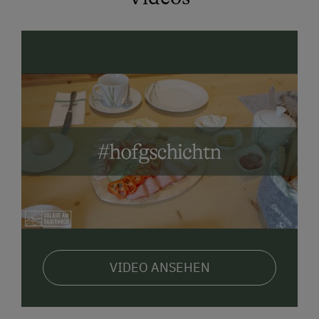
Stress – einfach genießen!
Unser Wanderhuhnstall – frische Eier von
glücklichen Hühnern
Unser Hof ist die Heimat eines ganz besonderen
Stalls: dem
Wanderhuhnstall
! Hier dürfen unsere
Hühner regelmäßig auf neue, saftige Wiesen
umziehen, haben viel Platz zum Scharren und Picken
und danken es uns mit besonders
leckeren Eiern
. Ihr
könnt die Hühner aus nächster Nähe erleben und
vielleicht sogar euer eigenes Frühstücksei direkt aus
dem Nest holen!
Euer Urlaub voller Möglichkeiten -
hier entstehen
Erinnerungen, die bleiben.
Moderne, komfortable Ferienwohnungen
mit
VIDEO ANSEHEN
eigenem Balkon
Gemeinsame Grillabende
am Lagerfeuer –