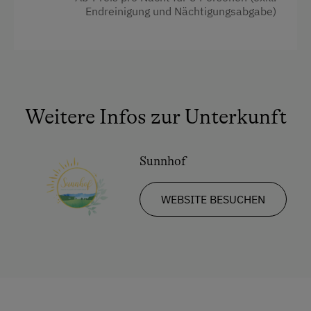
Yoga-Höfe
Endreinigung und Nächtigungsabgabe)
Küchenausstattung
Wasserkocher
Nachhaltiger Urlaub
Haupthaus
Hochgeschwindigkeits-Internetanschluss
Am Schwimmteich
Doppelbett
Küche
Küchenausstattung
Weitere Infos zur Unterkunft
Kühlschrank
Haupthaus
Sunnhof
Doppelbett (Kingsize)
WEBSITE BESUCHEN
Einzelbett