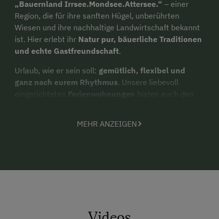
„Bauernland Irrsee.Mondsee.Attersee.“
– einer
Region, die für ihre sanften Hügel, unberührten
Wiesen und ihre nachhaltige Landwirtschaft bekannt
ist. Hier erlebt ihr
Natur pur, bäuerliche Traditionen
und echte Gastfreundschaft
.
Urlaub, wie er sein soll:
gemütlich, flexibel und
ganz nach eurem Rhythmus
. Unsere liebevoll
eingerichteten
Ferienwohnungen
bieten euch den
perfekten Rückzugsort – mit viel Platz, einer voll
ausgestatteten Küche und traumhaftem Blick auf den
MEHR ANZEIGEN
Irrsee.
Frühstück im Pyjama? Kein Problem!
Als Selbstversorger genießt ihr euer Frühstück genau
so, wie ihr es mögt – ob mit frischen Eiern von
unseren glücklichen
Wanderhühnern
, knusprigem
Brot vom Bäcker oder hausgemachten Köstlichkeiten
aus unserem
Hofladen
. Kein fester Zeitplan, kein
Videos