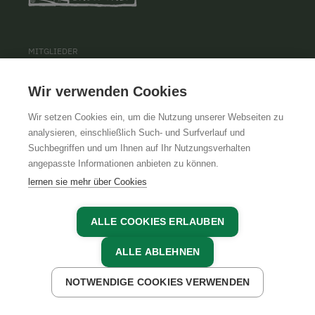
MITGLIEDER
MITGLIEDER LOGIN
Wir verwenden Cookies
MITGLIED WERDEN
Wir setzen Cookies ein, um die Nutzung unserer Webseiten zu
analysieren, einschließlich Such- und Surfverlauf und
Suchbegriffen und um Ihnen auf Ihr Nutzungsverhalten
angepasste Informationen anbieten zu können.
INFORMATIONEN
lernen sie mehr über Cookies
NACHHALTIGKEIT
KONTAKT
ALLE COOKIES ERLAUBEN
PRESSE
ALLE ABLEHNEN
BARRIEREFREIHEIT
NOTWENDIGE COOKIES VERWENDEN
JETZT ANFRAGEN
JETZT BUCHEN
COOKIE EINSTELLUNGEN