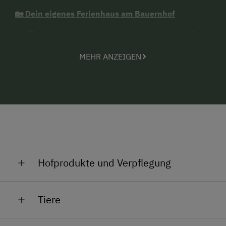
🏡 Dein eigenes Ferienhaus am Bauernhof
Am Tengghof wohnst du nicht einfach – du
lebst im
Urlaub
. Jedes unserer mit viel Liebe renovierten
MEHR ANZEIGEN
Ferienhäuser ist komplett ausgestattet, bietet viel
Platz und eine
Infrarotkabine für entspannte
Stunden
. Hier hast du dein eigenes Reich – ideal für
Familien, Paare oder Freunde, die Komfort und
Freiheit gleichermaßen schätzen.
🐄 Urlaub mit Tieren – ideal für Familien
Kühe füttern, beim Melken zuschauen, die Stallarbeit
miterleben oder einfach nur über die Wiese tollen –
Hofprodukte und Verpflegung
Kinder erleben bei uns das echte Landleben
. Der
Tengghof ist besonders
kinderfreundlich
und bietet
Milch, Eier,
viel Platz zum Spielen, Entdecken und einfach Kind
Tiere
sein.
Auf unserem Bauerhof gibt es Kühe, die täglich