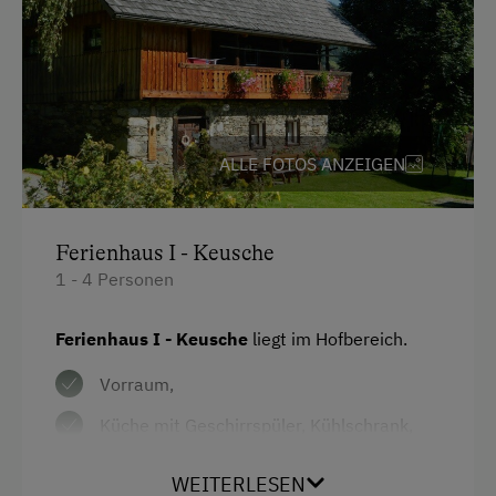
Kinder sind willkommen
Kinderspielplatz
Spielhaus
Ausstattung der Wohneinheit
ALLE FOTOS ANZEIGEN
Bettwäsche vorhanden
Geschirr vorhanden
Ferienhaus I - Keusche
Geschirrspüler
1 - 4 Personen
Kaffeemaschine
Ferienhaus I - Keusche
liegt im Hofbereich.
Mikrowelle
Vorraum,
Waschmaschine
Küche mit Geschirrspüler, Kühlschrank,
Elektroherd mit Backofen, Mikrowelle,
Internet
WEITERLESEN
Toaster, Kaffeemaschine und