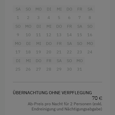
2 WC´s,
SA
SO
MO
DI
MI
DO
FR
SA
ein Bad,
1
2
3
4
5
6
7
8
Balkon,
SO
MO
DI
MI
DO
FR
SA
SO
Waschmaschine
,
9
10
11
12
13
14
15
16
Infrarotkabine
.
MO
DI
MI
DO
FR
SA
SO
MO
17
18
19
20
21
22
23
24
Geschirr, Tisch- und Bettwäsche sowie
Hand- und Duschtücher sind vorhanden.
DI
MI
DO
FR
SA
SO
MO
Bei Bedarf Babyausstattung wie
25
26
27
28
29
30
31
Gitterbett, Wickelauflage .....
eigenen Griller
ÜBERNACHTUNG OHNE VERPFLEGUNG
70 €
Ausstattung
Ab-Preis pro Nacht für 2 Personen (exkl.
Endreinigung und Nächtigungsabgabe)
4 Plattenherd