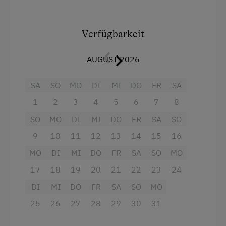
Kostenloses Internet
Wasserkocher,
großer gemütlicher Wohnraum mit SAT-TV,
Freizeitaktivitäten am Betrieb und in der
Verfügbarkeit
Umgebung
Radio,
AUGUST 2026
2 Schlafzimmer,
Almausflüge
2 Duschen mit WC,
Almwandern
SA
SO
MO
DI
MI
DO
FR
SA
Balkon,
Badesee
1
2
3
4
5
6
7
8
Waschmaschine
Bergtouren
SO
MO
DI
MI
DO
FR
SA
SO
Infrarotkabine
Erlebniswanderung
9
10
11
12
13
14
15
16
MO
Geschirr, Bett- und Tischwäsche sowie
DI
MI
DO
FR
SA
SO
MO
Erlebniswanderweg
Hand- und Duschtücher vorhanden
17
18
19
20
21
22
23
24
Geführte Wanderungen
Bei Bedarf Babyausstattung wie
DI
MI
DO
FR
SA
SO
MO
Nordic Walking
Gitterbett, Wickelauflage .....
25
26
27
28
29
30
31
Skifahren
eigenen Griller im Freien