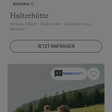
Almhütte
Halterhütte
Arriach, Villach - Faaker See - Ossiacher See,
Kärnten
JETZT ANFRAGEN
4.7