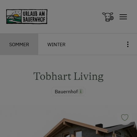
Zum Inhalt springen (Alt+0)
Zum Hauptmenü springen (Alt+1)
SOMMER
WINTER
Tobhart Living
Bauernhof