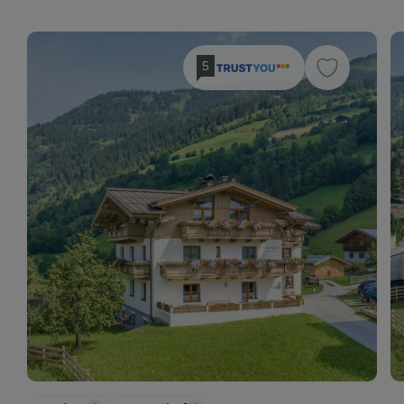
Backofen
Handtücher
5
Mikrowelle
Bettwäsche
Geschirrspüler
Doppelbett
Ausziehcouch