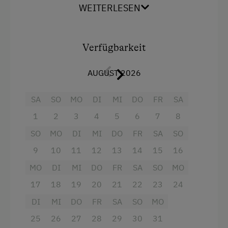
Bergtouren
Region
Gastein
verbringen möchten. Die
WEITERLESEN
Wohnung verfügt über
zwei helle
Bogenschießen
Schlafzimmer
, ein
modernes Badezimmer mit
Dusche und WC
sowie eine
gemütliche
Diskothek
Verfügbarkeit
Wohnküche
mit
Küchenzeile, Geschirrspüler,
E-Bike-Verleih
Induktionsherd und Kaffeemaschine
.
TV in
AUGUST 2026
allen Räumen
und
kostenloses WLAN
sind
Eislaufen
inklusive. Der
Balkon
lädt zum Entspannen ein
Eisstockschießen
SA
SO
MO
DI
MI
DO
FR
SA
und schafft zusätzlichen Freiraum für
erholsame Urlaubstage in
Dorfgastein im
Erlebniswanderung
1
2
3
4
5
6
7
8
Salzburger Land
.
SO
MO
DI
MI
DO
FR
SA
SO
Erlebniswanderweg
9
10
11
12
13
14
15
16
Fahrradverleih
Ausstattung
MO
DI
MI
DO
FR
SA
SO
MO
Fitnesscenter
Kaffeemaschine
17
18
19
20
21
22
23
24
Freibad
Wasserkocher
DI
MI
DO
FR
SA
SO
MO
Geführte Bergtouren
Kühlschrank
25
26
27
28
29
30
31
Geführte Wanderungen