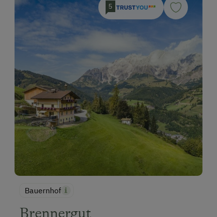
5
Bauernhof
Brennergut