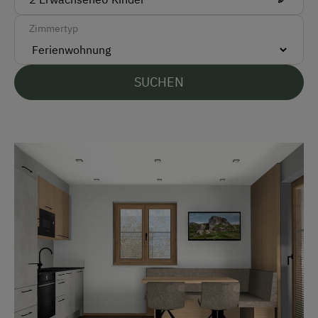
Akzeptierte Zahlungsmittel
Zimmertyp
Barzahlung
Überweisung / SEPA
SUCHEN
Vor Ort gesprochene Sprachen
Deutsch
Englisch
Parken
Kostenlose Parkplätze
Radunterstellmöglichkeit
Am Betrieb