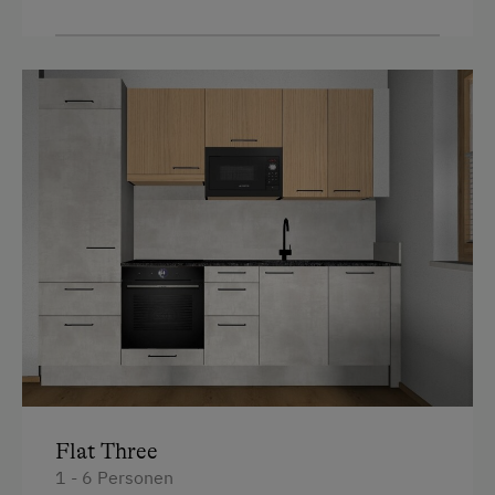
Küche
Golf
Küchenausstattung
Heimatabend
Dusche
Heimatmuseum
4 Plattenherd
Jogging-Routen
Balkon/Terrasse
Kegelbahn
Backofen
Klettern
Handtücher
Klettersteig
Mikrowelle
Kutschenfahrten
Bettwäsche
Leihrodeln
Geschirrspüler
Liegewiese
Doppelbett
Live Unterhaltung
Flat Three
Ausziehcouch
1 - 6 Personen
Minigolf