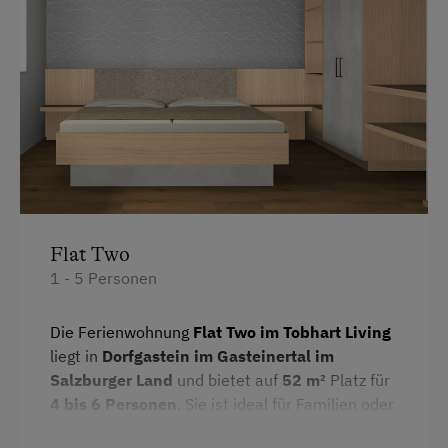
Handtücher
Service
Mikrowelle
Reinigung
Bettwäsche
Transfer Bahnhof
Geschirrspüler
Zeitungsservice
Doppelbett
Einzelbett
Internet
Flat Two
Kostenloses Internet
1 - 5 Personen
WiFi
Die Ferienwohnung
Flat Two im Tobhart Living
Freizeitaktivitäten am Betrieb und in der
liegt in
Dorfgastein im Gasteinertal im
Umgebung
Salzburger Land
und bietet auf
52 m²
Platz für
4 bis 6 Personen
. Sie ist ideal für Familien oder
Badesee
Freunde, die einen komfortablen Urlaub in der