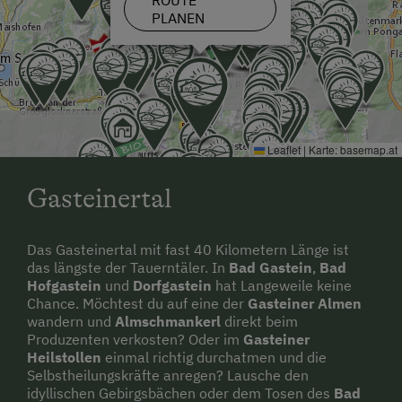
ROUTE
PLANEN
Leaflet
|
Karte:
basemap.at
Gasteinertal
Das Gasteinertal mit fast 40 Kilometern Länge ist
das längste der Tauerntäler. In
Bad Gastein
,
Bad
Hofgastein
und
Dorfgastein
hat Langeweile keine
Chance. Möchtest du auf eine der
Gasteiner Almen
wandern und
Almschmankerl
direkt beim
Produzenten verkosten? Oder im
Gasteiner
Heilstollen
einmal richtig durchatmen und die
Selbstheilungskräfte anregen? Lausche den
idyllischen Gebirgsbächen oder dem Tosen des
Bad