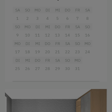
großzügige Terrasse
, die zum Entspannen und
Bettwäsche vorhanden
SA
SO
MO
DI
MI
DO
FR
SA
Sonne genießen einlädt.
1
2
3
4
5
6
7
8
Brötchenservice
Ausstattung
SO
MO
DI
MI
DO
FR
SA
SO
E-Herd
9
10
11
12
13
14
15
16
Kaffeemaschine
Ferienwohnung ebenerdig
MO
DI
MI
DO
FR
SA
SO
MO
Wasserkocher
Geschirr vorhanden
17
18
19
20
21
22
23
24
Kühlschrank
Geschirrspüler
DI
MI
DO
FR
SA
SO
MO
Küche
Gästeküche
25
26
27
28
29
30
31
Küchenausstattung
Kaffeemaschine
Dusche
Mikrowelle
4 Plattenherd
Terrasse
Balkon/Terrasse
Trockenraum
Backofen
Waschmaschine