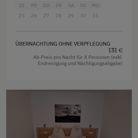
Doppelbett
DI
MI
DO
FR
SA
SO
MO
Ponyreiten
Balkon
25
26
27
28
29
30
31
Ausziehcouch
Radfahren
Downhill
Ausstattung
Mountainbike
4 Plattenherd
ÜBERNACHTUNG OHNE VERPFLEGUNG
131 €
E-Bike-Verleih
Radio
Ab-Preis pro Nacht für 4 Personen (exkl.
Endreinigung und Nächtigungsabgabe)
Badeurlaub
Aussicht auf eine Berglandschaft
Mithilfe am Hof
Backofen
Aktivurlaub Winter
Balkon/Terrasse
Skifahren
Bettwäsche kann vor Ort gemietet werden
Bus zur Skipiste
Dusche
Sanfter Winter
Fernseher
Langlaufen
Garten