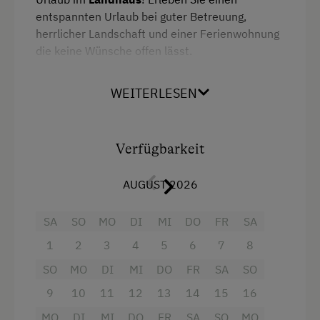
Safe
entspannten Urlaub bei guter Betreuung,
herrlicher Landschaft und einer Ferienwohnung
Wasserkocher
die keine Wünsche offen lässt.
Küche
Große, helle Ferienwohnung mit
2 getrennten
Küchenausstattung
WEITERLESEN
Schlafzimmern
(bis 6 Personen),
1 Bad
und
einem wunderbaren Blick auf die Gasteiner
Kühlschrank
Berge.
Wlan
Verfügbarkeit
Komplett ausgestattete Küche mit
Neubau
Geschirrspüler, Kühlschrank mit
AUGUST 2026
Heizung
Gefrierfach, E-Herd mit Backrohr,
Kaffeemaschine, Wasserkocher
SA
SO
MO
DI
MI
DO
FR
SA
Toilette
Sat-TV
1
2
3
4
5
6
7
8
Toaster
SO
MO
DI
MI
DO
FR
SA
SO
kostenloses W-LAN
Bettwäsche
9
10
11
12
13
14
15
16
1x DU/WC
Geschirrspüler
MO
DI
MI
DO
FR
SA
SO
MO