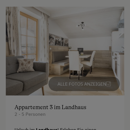
Backofen
Balkon/Terrasse
Dusche
Fernseher
Garten
Getränkeerwerb im Haus
Haarföhn
Handtücher
ALLE FOTOS ANZEIGEN
Kaffeemaschine
Kinderbett
Appartement 3 im Landhaus
Mikrowelle
2 - 5 Personen
Reinigungsausstattung im Hotel
Urlaub im
Landhaus
! Erleben Sie einen