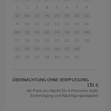
Geschirrspüler
Sat-TV
1
2
3
4
5
6
7
8
Haustiere erlaubt
SO
MO
DI
MI
DO
FR
SA
SO
kostenloses W-LAN
Doppelbett
9
10
11
12
13
14
15
16
1x DU/WC
Ausziehcouch
MO
DI
MI
DO
FR
SA
SO
MO
1x WC
17
18
19
20
21
22
23
24
Safe
DI
MI
DO
FR
SA
SO
MO
Handtücher und Bettwäsche
25
26
27
28
29
30
31
Balkon
Ausstattung
ÜBERNACHTUNG OHNE VERPFLEGUNG
131 €
4 Plattenherd
Ab-Preis pro Nacht für 4 Personen (exkl.
Endreinigung und Nächtigungsabgabe)
Radio
Aussicht auf eine Berglandschaft