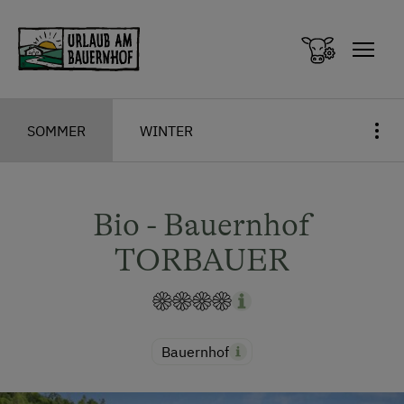
Zum Inhalt springen (Alt+0)
Zum Hauptmenü springen (Alt+1)
SOMMER
WINTER
Bio - Bauernhof
TORBAUER
Bauernhof