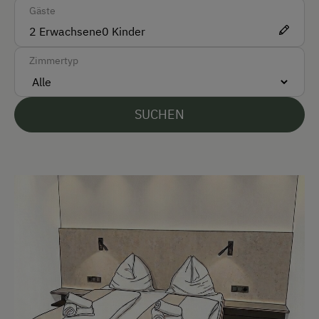
Zug
Gäste
2
Erwachsene
0
Kinder
Akzeptierte Zahlungsmittel
Zimmertyp
Barzahlung
EC-Karte / Bankomatkarte (Maestro)
SUCHEN
Überweisung / SEPA
Vor Ort gesprochene Sprachen
Deutsch
Englisch
Parken
E-Auto Ladestation
Kostenlose Parkplätze