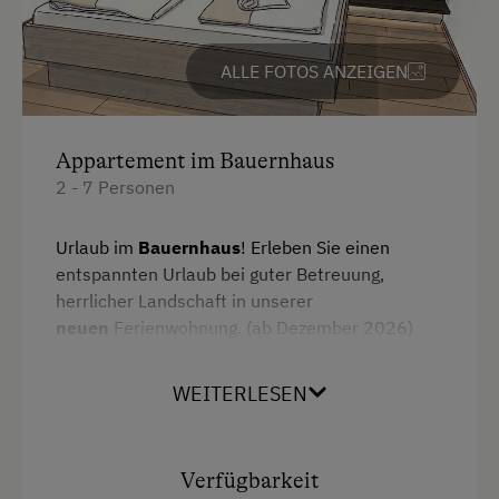
Radunterstellmöglichkeit
ALLE FOTOS ANZEIGEN
Am Betrieb
Garten/Wiese
Appartement im Bauernhaus
Hausgarten
2 - 7 Personen
Hofeigene Produkte
Urlaub im
Bauernhaus
! Erleben Sie einen
Obstgarten
entspannten Urlaub bei guter Betreuung,
Pauschalangebote
herrlicher Landschaft in unserer
neuen
Ferienwohnung. (ab Dezember 2026)
Schnapsverkostung
Große, helle Ferienwohnung mit
3 getrennten
Spielgefährten
WEITERLESEN
Schlafzimmern
(bis 7 Personen),
3
Traktorfahrten
Badezimmer
und einem wunderbaren Blick auf
die Gasteiner Berge.
Verfügbarkeit
Kinder-Ausstattung
Komplett ausgestattete Küche mit