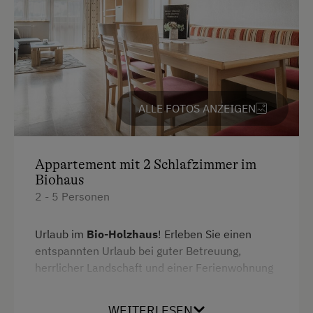
Garten
Getränkeerwerb im Haus
Haarföhn
Handtücher
ALLE FOTOS ANZEIGEN
Kaffeemaschine
Kinderbett
Appartement mit 2 Schlafzimmer im
Mikrowelle
Biohaus
2 - 5 Personen
Reinigungsausstattung im Hotel
Safe
Urlaub im
Bio-Holzhaus
! Erleben Sie einen
entspannten Urlaub bei guter Betreuung,
Wasserkocher
herrlicher Landschaft und einer Ferienwohnung
Küche
die keine Wünsche offen lässt.
Küchenausstattung
WEITERLESEN
Die
Wohnung mit 2 Schlafzimmern
(für bis zu