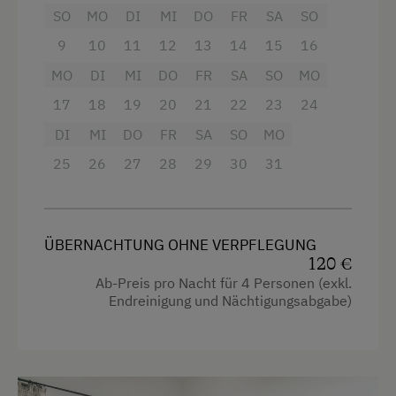
SO
MO
DI
MI
DO
FR
SA
SO
Neubau
Einstellmöglichkeit für Gastpferde
kostenloses W-LAN
9
10
11
12
13
14
15
16
Doppelbett
Eisstockschießen
Safe
MO
DI
MI
DO
FR
SA
SO
MO
Ausziehcouch
Erlebniswanderung
Handtücher und Bettwäsche
17
18
19
20
21
22
23
24
Fahrradverleih
Balkon
DI
MI
DO
FR
SA
SO
MO
Freibad
25
26
27
28
29
30
31
Ausstattung
Geführte Bergtouren
4 Plattenherd
Geführte Wanderungen
ÜBERNACHTUNG OHNE VERPFLEGUNG
Radio
Heimatabend
120 €
Ab-Preis pro Nacht für 4 Personen (exkl.
Aussicht auf eine Berglandschaft
Klettersteig
Endreinigung und Nächtigungsabgabe)
Backofen
Kutschenfahrten
Balkon/Terrasse
Leihrodeln
Bettwäsche kann vor Ort gemietet werden
Liegewiese