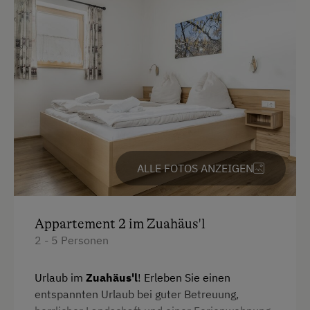
Dusche
Minigolf
Fernseher
Nationalpark
Garten
Nordic Walking
Getränkeerwerb im Haus
Ponyreiten
Haarföhn
Radwege
Handtücher
Reiten
ALLE FOTOS ANZEIGEN
Kaffeemaschine
Reitwege
Kinderbett
Rodelbahn in der Nähe
Mikrowelle
Schneeschuhwanderung
Appartement 2 im Zuahäus'l
2 - 5 Personen
Reinigungsausstattung im Hotel
Skibusnähe
Safe
Skifahren
Urlaub im
Zuahäus'l
! Erleben Sie einen
entspannten Urlaub bei guter Betreuung,
Wasserkocher
Skilift