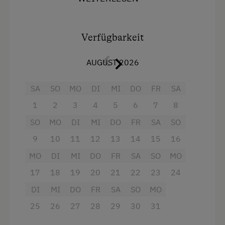
5 Personen) und
2 Badezimmer
ist nach Süden
Kühlschrank
ausgerichtet und bietet einen
herrlichen
Wlan
Ausblick
auf die Gasteiner Bergwelt. Große,
Verfügbarkeit
helle Wohnung wo Modernes mit Traditionellem
Neubau
vereint wurde!
AUGUST 2026
Toaster
Komplett ausgestattete Küche mit
SA
SO
MO
DI
MI
DO
FR
SA
Toilette
Geschirrspüler, Kühlschrank mit
1
2
3
4
5
6
7
8
Heizung
Gefrierfach, E-Herd mit Backrohr,
Kaffeemaschine, Wasserkocher
SO
MO
DI
MI
DO
FR
SA
SO
Bettwäsche
9
10
11
12
13
14
15
16
2x DU/WC
Geschirrspüler
MO
DI
MI
DO
FR
SA
SO
MO
Sat-TV
Haustiere erlaubt
17
18
19
20
21
22
23
24
kostenloses W-LAN
Doppelbett
DI
MI
DO
FR
SA
SO
MO
Safe
Einzelbett
25
26
27
28
29
30
31
Handtücher und Bettwäsche