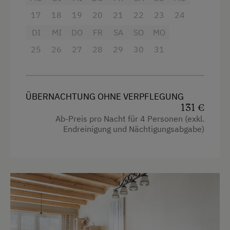
1x WC
Doppelbett
17
18
19
20
21
22
23
24
Safe
Einzelbett
DI
MI
DO
FR
SA
SO
MO
Handtücher und Bettwäsche
25
26
27
28
29
30
31
Balkon
Ausstattung
ÜBERNACHTUNG OHNE VERPFLEGUNG
131 €
4 Plattenherd
Ab-Preis pro Nacht für 4 Personen (exkl.
Endreinigung und Nächtigungsabgabe)
Radio
Aussicht auf eine Berglandschaft
Backofen
Balkon/Terrasse
Dusche
Fernseher