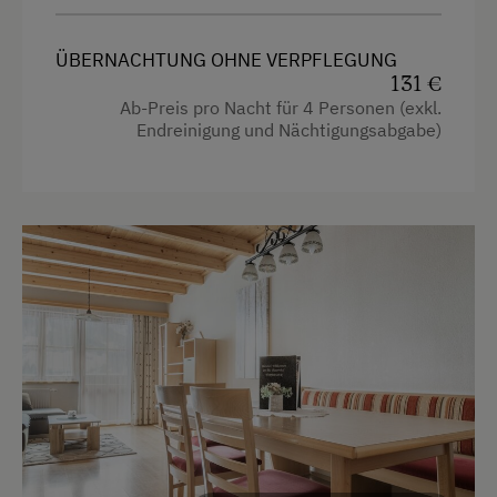
Balkon
ÜBERNACHTUNG OHNE VERPFLEGUNG
131 €
Ausstattung
Ab-Preis pro Nacht für 4 Personen (exkl.
Endreinigung und Nächtigungsabgabe)
4 Plattenherd
Radio
Aussicht auf eine Berglandschaft
Backofen
Balkon/Terrasse
Bettwäsche kann vor Ort gemietet werden
Dusche
Fernseher
Garten