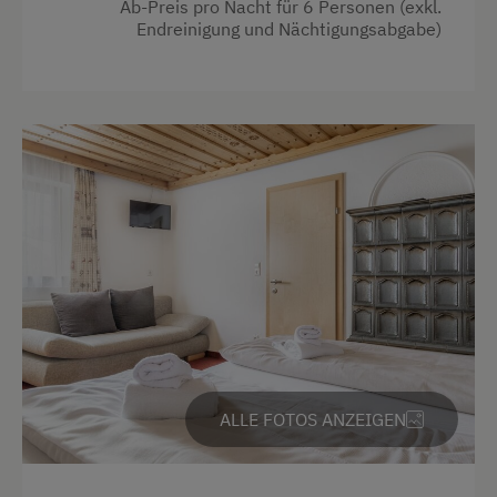
Ab-Preis pro Nacht für 6 Personen (exkl.
Geschirrspüler
Endreinigung und Nächtigungsabgabe)
Aussicht auf eine Berglandschaft
Kaffeemaschine
Backofen
Mikrowelle
Balkon/Terrasse
Terrasse
Dusche
Trockenraum
Fernseher
Waschmaschine
Garten
Zentralheizung
Getränkeerwerb im Haus
Verpflegung
Haarföhn
Ohne Verpflegung
Handtücher
eigene Trinkwasserquelle
Kaffeemaschine
ALLE FOTOS ANZEIGEN
Kinderbett
Service
Mikrowelle