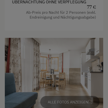
ÜBERNACHTUNG OHNE VERPFLEGUNG
Aussicht auf eine Berglandschaft
77 €
Ab-Preis pro Nacht für 2 Personen (exkl.
Backofen
Endreinigung und Nächtigungsabgabe)
Bettwäsche kann vor Ort gemietet werden
Dusche
Fernseher
Haarföhn
Handtücher
Kaffeemaschine
Mikrowelle
Reinigungsausstattung im Hotel
Safe
ALLE FOTOS ANZEIGEN
Wasserkocher