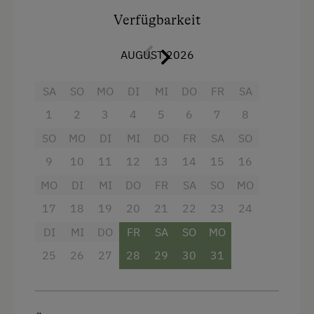
Urlaub ohne Auto
Wlan
Komplett ausgestattete Küche mit
Verfügbarkeit
Geschirrspüler, Kühlschrank mit
Besondere Unterkünfte
Heizung
Gefrierfach, E-Herd mit Backrohr,
AUGUST 2026
Historische Höfe
Toaster
Kaffeemaschine, Wasserkocher
Hund erlaubt
SA
SO
MO
DI
MI
DO
FR
SA
Toilette
DU/WC
1
2
3
4
5
6
7
8
Bettwäsche
Sat-TV
SO
MO
DI
MI
DO
FR
SA
SO
Geschirrspüler
kostenloses W-LAN
9
10
11
12
13
14
15
16
Haustiere erlaubt
Safe
MO
DI
MI
DO
FR
SA
SO
MO
Doppelbett
Handtücher und Bettwäsche
17
18
19
20
21
22
23
24
Ausziehcouch
DI
MI
DO
FR
SA
SO
MO
Ausstattung
25
26
27
28
29
30
31
4 Plattenherd
Radio