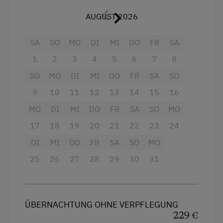
Geschirrspüler, Kühlschrank mit
Baby- und Kleinkinderausstattung
AUGUST 2026
Gefrierfach, E-Herd mit Backrohr,
Kinder sind willkommen
Kaffeemaschine, Wasserkocher
SA
SO
MO
DI
MI
DO
FR
SA
Kinderspielplatz
3x DU/WC
1
2
3
4
5
6
7
8
Spielhaus
SO
MO
DI
MI
DO
FR
SA
SO
Sat-TV
Spielzeug
9
10
11
12
13
14
15
16
kostenloses W-LAN
MO
DI
MI
DO
FR
SA
SO
MO
Safe
Ausstattung der Wohneinheit
17
18
19
20
21
22
23
24
Handtücher und Bettwäsche
Bettwäsche vorhanden
DI
MI
DO
FR
SA
SO
MO
Balkon
Brötchenservice
25
26
27
28
29
30
31
E-Herd
Ausstattung
Ferienwohnung ebenerdig
4 Plattenherd
ÜBERNACHTUNG OHNE VERPFLEGUNG
Geschirr vorhanden
229 €
Radio