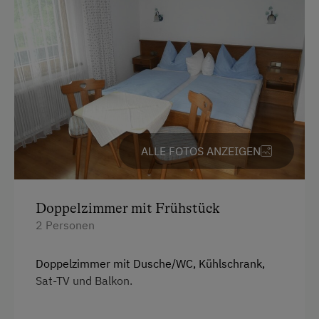
Freizeitaktivitäten am Betrieb und in der
Umgebung
Almwandern
Badesee
Bergtouren
ALLE FOTOS ANZEIGEN
Bogenschießen
E-Bike-Verleih
Doppelzimmer mit Frühstück
Erlebniswanderweg
2 Personen
Fahrradverleih
Freibad
Doppelzimmer mit Dusche/WC, Kühlschrank,
Sat-TV und Balkon.
Golf
Jogging-Routen