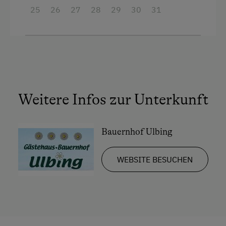
Tautreten
25
26
27
28
29
30
31
Weitere Infos zur Unterkunft
Bauernhof Ulbing
WEBSITE BESUCHEN