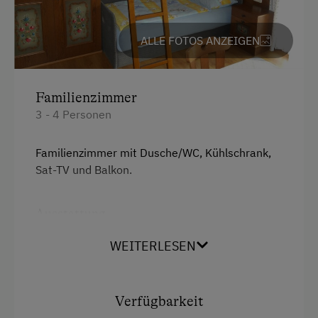
Parken
Kostenlose Parkplätze
ALLE FOTOS ANZEIGEN
Radunterstellmöglichkeit
Familienzimmer
Am Betrieb
3 - 4 Personen
Bauernstube
Garten/Wiese
Familienzimmer mit Dusche/WC, Kühlschrank,
Sat-TV und Balkon.
Hausgarten
Hofeigene Produkte
Ausstattung
Obstgarten
Doppelbett (Kingsize)
WEITERLESEN
Kinder-Ausstattung
Kinder sind willkommen
Verfügbarkeit