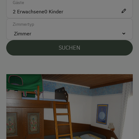
Gäste
Anfahrtsmöglichkeiten
2
Erwachsene
0
Kinder
Auto
Zimmertyp
Bus
Taxi
SUCHEN
Zug
Akzeptierte Zahlungsmittel
Barzahlung
Vor Ort gesprochene Sprachen
Deutsch
Englisch