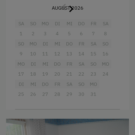
Kinderspielplatz
AUGUST 2026
Spielhaus
SA
SO
MO
DI
MI
DO
FR
SA
Spielzeug
1
2
3
4
5
6
7
8
Verpflegung
SO
MO
DI
MI
DO
FR
SA
SO
9
10
11
12
13
14
15
16
Frühstück vom Buffett
MO
DI
MI
DO
FR
SA
SO
MO
Übernachtung mit Frühstück
17
18
19
20
21
22
23
24
Service
DI
MI
DO
FR
SA
SO
MO
Kostenlose Zeitschriften in der Lobby
25
26
27
28
29
30
31
Reinigung
Internet
WiFi