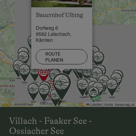
See / Teich in 3 km
Seehöhe bis 1.500 m
Bauernhof Ulbing
Skilift in 0 km
Dorfweg 6
Loipe in 0 km
9582 Latschach,
Kärnten
ROUTE
PLANEN
Leaflet
|
Karte:
basemap.at
Villach - Faaker See -
Ossiacher See