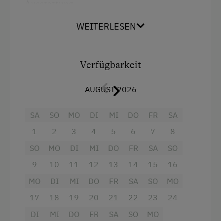
Ausstattung
Klettern
Doppelbett (Kingsize)
WEITERLESEN
Klettersteig
Liegewiese
Verfügbarkeit
Minigolf
Nordic Walking
AUGUST 2026
Radwege
SA
SO
MO
DI
MI
DO
FR
SA
Reithalle
1
2
3
4
5
6
7
8
Tennisplatz
SO
MO
DI
MI
DO
FR
SA
SO
Tischtennis
9
10
11
12
13
14
15
16
Wandern
MO
DI
MI
DO
FR
SA
SO
MO
17
18
19
20
21
22
23
24
Wellnessangebote
DI
MI
DO
FR
SA
SO
MO