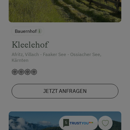
Bauernhof
Kleelehof
Afritz, Villach - Faaker See - Ossiacher See,
Kärnten
JETZT ANFRAGEN
5