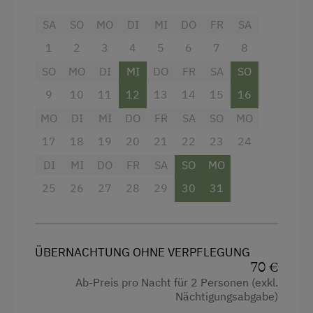
Aktivurlaub
Handtücher
SA
SO
MO
DI
MI
DO
FR
SA
Wandern
Balkon/Terrasse
1
2
3
4
5
6
7
8
Geführte Wanderungen
Kühlschrank
SO
MO
DI
MI
DO
FR
SA
SO
Radfahren
Kaffeemaschine
9
10
11
12
13
14
15
16
Mountainbike
Doppelbett
MO
DI
MI
DO
FR
SA
SO
MO
Weitradfahren
17
18
19
20
21
22
23
24
Golf
DI
MI
DO
FR
SA
SO
MO
Badeurlaub
25
26
27
28
29
30
31
Am Schwimmteich
Angeln
ÜBERNACHTUNG OHNE VERPFLEGUNG
Mithilfe am Hof
70 €
Ab-Preis pro Nacht für 2 Personen (exkl.
Aktivurlaub Winter
Nächtigungsabgabe)