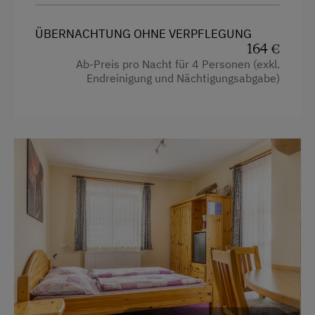
Liegewiese
ÜBERNACHTUNG OHNE VERPFLEGUNG
Minigolf
Ausstattung
164 €
Nordic Walking
Ab-Preis pro Nacht für 4 Personen (exkl.
4 Plattenherd
Endreinigung und Nächtigungsabgabe)
Rodelbahn in der Nähe
Backofen
Schneeschuhwanderung
Badewanne
Skibusnähe
Balkon/Terrasse
Skifahren
Dusche
Skilehrer
Fernseher
Skilift
Garten
Sommerrodelbahn
Gitterbett
Squash
Handtücher
Squashhalle
Reinigungsausstattung in der Wohnung