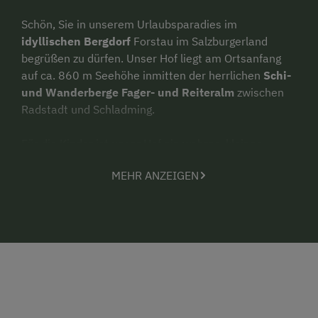
Schön, Sie in unserem Urlaubsparadies im
idyllischen Bergdorf
Forstau im Salzburgerland
begrüßen zu dürfen. Unser Hof liegt am Ortsanfang
auf ca. 860 m Seehöhe inmitten der herrlichen
Schi-
und Wanderberge Fager- und Reiteralm
zwischen
Radstadt und Schladming.
Für die Kinder ist unser Hof ein wahres, kleines
Paradies bei Spiel und Spaß direkt am Haus. Die
MEHR ANZEIGEN
Eltern können die Seele baumeln lassen. Egal ob beim
Gokart, Rad oder Traktor
fahren, Schaukeln,
Inlineskaten,
Trampolin
springen oder beim
Tischtennisspielen vergeht die Zeit wie im Flug. Im
Sandkasten freuen sich unsere Kinder auch über
Verstärkung.
Am Hof ist auch ein kleiner
Swimmingpool
und ein
Teich
zum
Schwimmen
und
Angeln
.