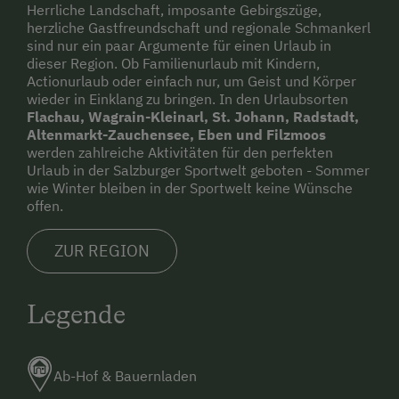
Herrliche Landschaft, imposante Gebirgszüge,
herzliche Gastfreundschaft und regionale Schmankerl
Anreise mit Zug möglich (nächster Bahnhof:
sind nur ein paar Argumente für einen Urlaub in
Radstadt oder Schladming, ca. 10 km entfernt)
dieser Region. Ob Familienurlaub mit Kindern,
Actionurlaub oder einfach nur, um Geist und Körper
Vom Bahnhof zu uns: Wandertaxi oder
wieder in Einklang zu bringen. In den Urlaubsorten
Wanderbus, Öffentlicher Linienbus,
Flachau, Wagrain-Kleinarl, St. Johann, Radstadt,
Altenmarkt-Zauchensee, Eben und Filzmoos
Normalerweise fahren Züge 1x pro Stunde an
werden zahlreiche Aktivitäten für den perfekten
Wochentagen und 1x pro Stunde am
Urlaub in der Salzburger Sportwelt geboten - Sommer
Wochenende und an Feiertagen.
wie Winter bleiben in der Sportwelt keine Wünsche
offen.
In unserer Gemeinde gibt es folgendes
Mobilitätsangebot: Wanderbus oder
ZUR REGION
Wandertaxi
Die nächste Verpflegungsmöglichkeit
Legende
(Gasthaus, Supermarkt, Hofladen) ist 0 km
entfernt.
Ab-Hof & Bauernladen
Sie können bei uns Fahrräder ausleihen.