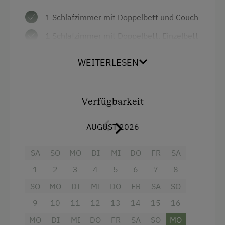
1 Schlafzimmer mit Doppelbett und Couch
Kinder-Ausstattung
1 Schlafzimmer mit Doppelbett, Einzelbett
Baby- und Kleinkinderausstattung
und Gitterbett
WEITERLESEN
Kinder sind willkommen
Wohnzimmer
Kinderprogramme
Gut ausgestattete Küche mit
Geschirrspüler, Kühlschrank mit
Kinderspielplatz
Verfügbarkeit
Gefrierfach, E-Herd mit Backrohr,
Spielhaus
AUGUST 2026
Kaffeemaschine, Wasserkocher
Spielzeug
Badezimmer mit Dusche und Badewanne
SA
SO
MO
DI
MI
DO
FR
SA
Getrenntes WC
Ausstattung der Wohneinheit
1
2
3
4
5
6
7
8
Vorraum
Bettwäsche vorhanden
SO
MO
DI
MI
DO
FR
SA
SO
Balkon
9
10
11
12
13
14
15
16
Brötchenservice
MO
Sat-TV, W-LAN
DI
MI
DO
FR
SA
SO
MO
Geschirr vorhanden