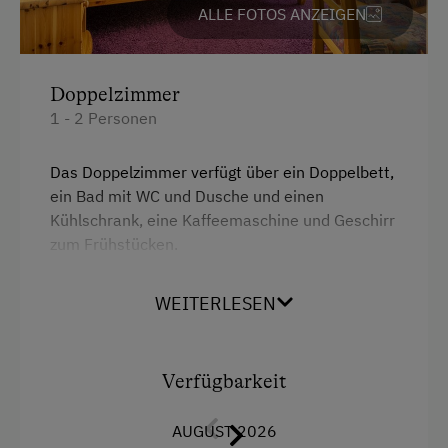
Tennishalle
ALLE FOTOS ANZEIGEN
Toilette
Tennisplatz
Wasserkocher
Tischtennis
Doppelzimmer
Küche
1 - 2 Personen
Wandern
Küchenausstattung
Wassersport
Kühlschrank
Das Doppelzimmer verfügt über ein Doppelbett,
Wintersport
ein Bad mit WC und Dusche und einen
Privater Pool
Kühlschrank, eine Kaffeemaschine und Geschirr
Wlan
zum Frühstücken.
Wellnessangebote
Haupthaus
Infrarotkabine
WEITERLESEN
Ausstattung
Doppelbett
Pool
Dusche
Ausziehcouch
Sauna
Verfügbarkeit
Toilette
Stockbett
Zusätzliche Ausstattungsmerkmale
Wlan
AUGUST 2026