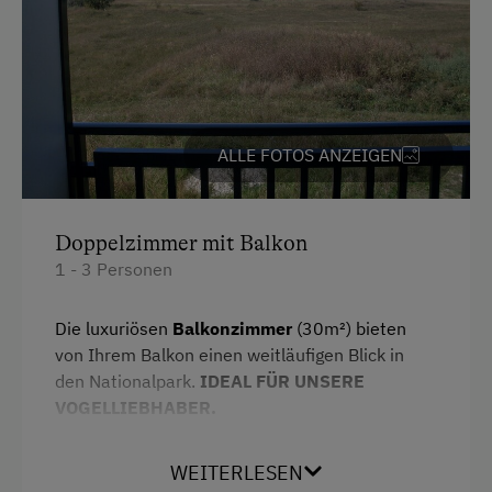
ALLE FOTOS ANZEIGEN
Doppelzimmer mit Balkon
1 - 3 Personen
Die luxuriösen
Balkonzimmer
(30m²) bieten
von Ihrem Balkon einen weitläufigen Blick in
den Nationalpark.
IDEAL FÜR UNSERE
VOGELLIEBHABER.
Ausgestattet mit einem Doppelbett und einer
Ausziehcouch ist das Zimmer auch als
WEITERLESEN
Familienzimmer geeignet.