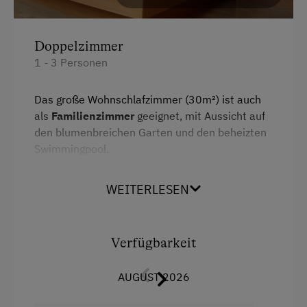
Doppelzimmer
1 - 3 Personen
Das große Wohnschlafzimmer (30m²) ist auch
als
Familienzimmer
geeignet, mit Aussicht auf
den blumenbreichen Garten und den beheizten
Swimmingpool.
WEITERLESEN
Ausstattung
Doppelbett (Kingsize)
Verfügbarkeit
Ausziehcouch
AUGUST 2026