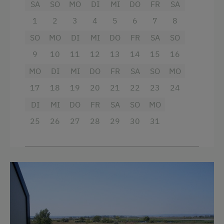
SA
SO
MO
DI
MI
DO
FR
SA
1
2
3
4
5
6
7
8
SO
MO
DI
MI
DO
FR
SA
SO
9
10
11
12
13
14
15
16
MO
DI
MI
DO
FR
SA
SO
MO
17
18
19
20
21
22
23
24
DI
MI
DO
FR
SA
SO
MO
25
26
27
28
29
30
31