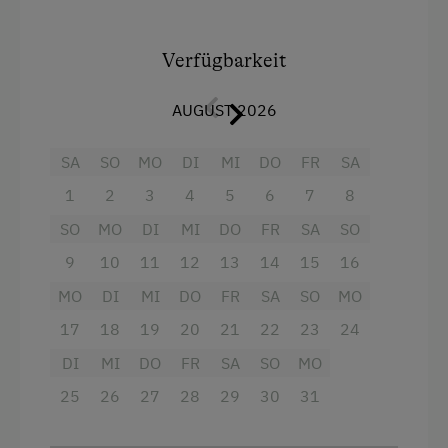
Ausstattung
Verfügbarkeit
Doppelbett (Kingsize)
AUGUST 2026
Ausziehcouch
SA
SO
MO
DI
MI
DO
FR
SA
1
2
3
4
5
6
7
8
SO
MO
DI
MI
DO
FR
SA
SO
9
10
11
12
13
14
15
16
MO
DI
MI
DO
FR
SA
SO
MO
17
18
19
20
21
22
23
24
DI
MI
DO
FR
SA
SO
MO
25
26
27
28
29
30
31