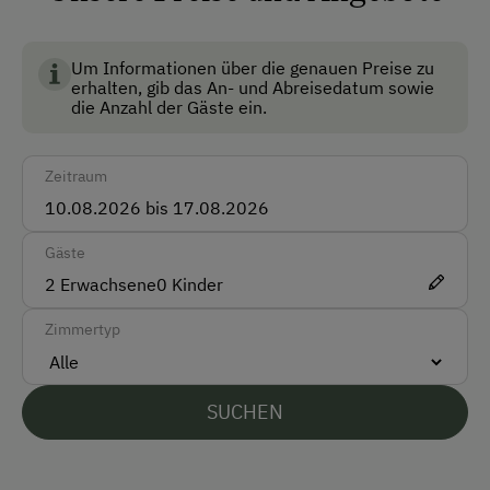
BIO AUSTRIA steht für kontrolliert biologische
Landwirtschaft in Österreich und garantiert höchste
Vor Ort gesprochene Sprachen
Standards für Umwelt, Tierwohl und
Um Informationen über die genauen Preise zu
erhalten, gib das An- und Abreisedatum sowie
Lebensmittelqualität.
Englisch
die Anzahl der Gäste ein.
Parken
Zeitraum
Kostenlose Parkplätze
Überdachter Parkplatz
Gäste
2
Erwachsene
0
Kinder
Am Betrieb
Zimmertyp
Ab-Hof-Verkauf
Garten/Wiese
SUCHEN
Hausgarten
Hofeigene Produkte