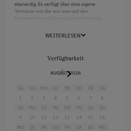
ebenerdig. Es verfügt über eine eigene
Terrrasse von der aus man auf den
Verpflegung
blumenreichen Garten und den beheizten
Frühstück vom Buffett
Swimmingpool (großzügiger Poolbereich) blickt.
Für Rollstuhlfahrer geeignet.
Übernachtung mit Frühstück
WEITERLESEN
Freizeitaktivitäten am Betrieb und in der
Ausstattung
Umgebung
Verfügbarkeit
Doppelbett (Kingsize)
Badesee
AUGUST 2026
Ausziehcouch
Barrierefreier Wanderweg
SA
SO
MO
DI
MI
DO
FR
SA
Erlebniswanderung
1
2
3
4
5
6
7
8
Kutschenfahrten
SO
MO
DI
MI
DO
FR
SA
SO
Nationalpark
9
10
11
12
13
14
15
16
Nordic Walking
MO
DI
MI
DO
FR
SA
SO
MO