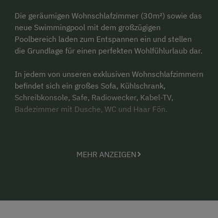
Die geräumigen Wohnschlafzimmer (30m²) sowie das
neue Swimmingpool mit dem großzügigen
Poolbereich laden zum Entspannen ein und stellen
die Grundlage für einen perfekten Wohlfühlurlaub dar.
In jedem von unseren exklusiven Wohnschlafzimmern
befindet sich ein großes Sofa, Kühlschrank,
Schreibkonsole, Safe, Radiowecker, Kabel-TV,
Badezimmer mit Dusche, WC und Haar Fön.
Unser reichhaltiges Frühstücksbuffet enthält eine
große Auswahl an hofeigenen Produkten.
MEHR ANZEIGEN
Das neu errichtete Kellerstüberl lädt zu einem
gemütlichen Beisammen sein bei einem Glas Wein
ein.
Wir freuen uns auf Ihren Besuch!