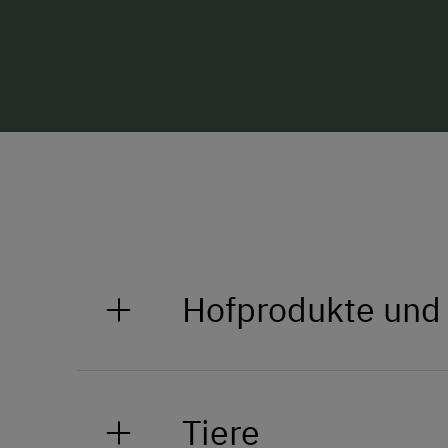
Hofprodukte und
Wir bewirtschaften einen Milchv
bester Qualität.
Tiere