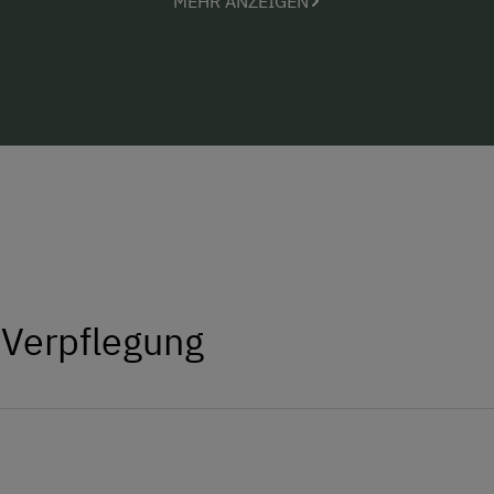
MEHR ANZEIGEN
Hof in unseren Ferienwohnungen ode
verwöhnen wir Sie auch mit einem regi
Tag.
Schalten Sie ab vom Alltag und lassen
Unser gutes Wasser, die frische Luft 
erwecken und Sie tanken frische Energ
Sie urlauben an einem Platz, der innen
Wir freuen uns auf Sie!
 Verpflegung
Ihre Familie Maier vom Ursprunghof
iehbetrieb und erzeugen Heumilch in