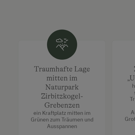
Traumhafte Lage
mitten im
„U
h
Naturpark
Zirbitzkogel-
T
Grebenzen
A
ein Kraftplatz mitten im
Groß
Grünen zum Träumen und
Ausspannen