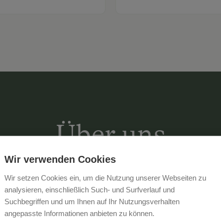
Über uns
Wir verwenden Cookies
Wir setzen Cookies ein, um die Nutzung unserer Webseiten zu
„Zurück zum Ursprung“ wird hier ern
analysieren, einschließlich Such- und Surfverlauf und
Lebensmittelmarke hat hier ihren An
Suchbegriffen und um Ihnen auf Ihr Nutzungsverhalten
Heumilch in bester Qualität.
angepasste Informationen anbieten zu können.