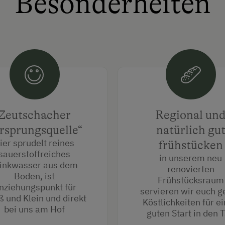
Besonderheiten
Zeutschacher
Regional un
rsprungsquelle“
natürlich gu
ier sprudelt reines
frühstücken
sauerstoffreiches
in unserem neu
rinkwasser aus dem
renovierten
Boden, ist
Frühstücksraum
nziehungspunkt für
servieren wir euch g
 und Klein und direkt
Köstlichkeiten für e
bei uns am Hof
guten Start in den 