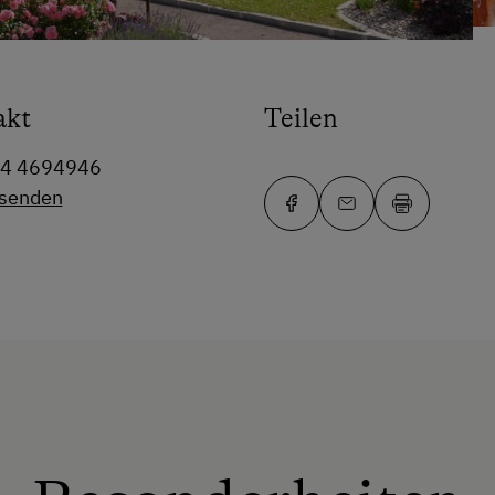
akt
Teilen
64 4694946
 senden