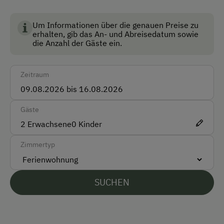
BIO AUSTRIA steht für kontrolliert biologische
Landwirtschaft in Österreich und garantiert höchste
Bus
Standards für Umwelt, Tierwohl und
Um Informationen über die genauen Preise zu
Zug
erhalten, gib das An- und Abreisedatum sowie
Lebensmittelqualität.
die Anzahl der Gäste ein.
Akzeptierte Zahlungsmittel
Zeitraum
Barzahlung
Überweisung / SEPA
Gäste
Vor Ort gesprochene Sprachen
2
Erwachsene
0
Kinder
Deutsch
Zimmertyp
Englisch
SUCHEN
Parken
Kostenlose Parkplätze