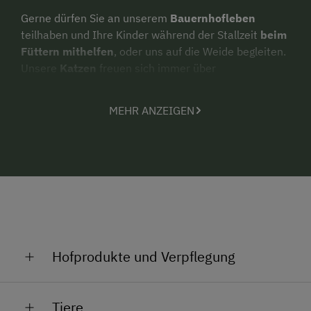
Gerne dürfen Sie an unserem
Bauernhofleben
teilhaben und Ihre Kinder während der Stallzeit
beim
Füttern mithelfen
, oder uns auf die Weide begleiten.
Unsere
Katzen
freuen sich immer über
Streicheleinheiten
der Kinder. Ein
Riesentrampolin
für die Kinder steht ebenfalls bereit.
MEHR ANZEIGEN
Wir verwöhnen Sie gerne mit
Produkten aus unserer
biologischen Landwirtschaft
wie Milch,
hausgemachter Marmeladen und Mehlspeisen.
Bei uns erhalten Sie im Sommer die
LUNGAUCARD
mit vielen tollen Attraktionen zum Teil kostenlos oder
mit Ermässigung, um den Lungau genau zu
erforschen!
Hofprodukte und Verpflegung
AKTIV IM SOMMER
Wandern & Trekking
viele kristallklare sagenhafte
hausgemachte Kuchen und Torten,
Bergseewanderungen & erlebnisreicher Almgenuss
Tiere