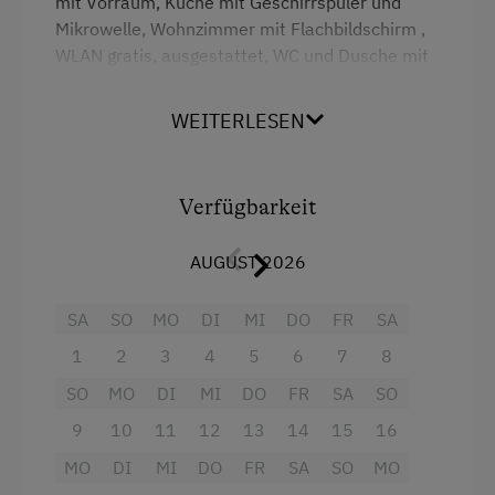
mit Vorraum, Küche mit Geschirrspüler und
Mikrowelle, Wohnzimmer mit Flachbildschirm ,
Ausstattung der Wohneinheit
WLAN gratis, ausgestattet, WC und Dusche mit
Bettwäsche vorhanden
fixem Föhn sind getrennt, und es gibt einen
großen
Südbalkon.
Brötchenservice
WEITERLESEN
Preise exklusive Ortstaxe und Endreinigung.
Geschirr vorhanden
Kaffeemaschine
Verfügbarkeit
Ausstattung
Mikrowelle
AUGUST 2026
Doppelbett (Kingsize)
Geschirrspüler
SA
SO
MO
DI
MI
DO
FR
SA
Terrasse
1
2
3
4
5
6
7
8
Waschmaschine
SO
MO
DI
MI
DO
FR
SA
SO
Verpflegung
9
10
11
12
13
14
15
16
Ohne Verpflegung
MO
DI
MI
DO
FR
SA
SO
MO