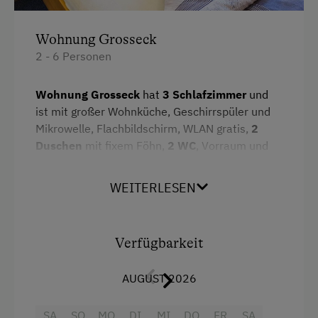
Fahrradverleih
Freibad
Wohnung Grosseck
2 - 6 Personen
Geführte Bergtouren
Golf
Wohnung Grosseck
hat
3 Schlafzimmer
und
ist mit großer Wohnküche, Geschirrspüler und
Jogging-Routen
Mikrowelle, Flachbildschirm, WLAN gratis,
2
Kutschenfahrten
Duschen
mit fixem Föhn,
2 WC
, Vorraum und
Balkon ausgestattet.
Leihrodeln
Herrlicher Blick auf unseren Hausberg.
WEITERLESEN
Liegewiese
Preise exklusive Ortstaxe und Endreinigung.
Minigolf
Verfügbarkeit
Nordic Walking
Ausstattung
Radwege
AUGUST 2026
4 Plattenherd
Reiten
Balkon/Terrasse
SA
SO
MO
DI
MI
DO
FR
SA