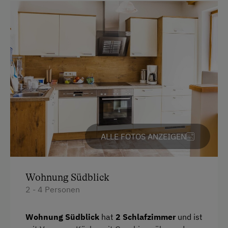
Motorradunterstellraum
Radunterstellmöglichkeit
Am Betrieb
Familienanschluss
Garten/Wiese
Hofeigene Produkte
Mithilfe am Hof
ALLE FOTOS ANZEIGEN
Kinder-Ausstattung
Wohnung Südblick
Kinder sind willkommen
2 - 4 Personen
Kinderspielplatz
Spielzeug
Wohnung Südblick
hat
2 Schlafzimmer
und ist