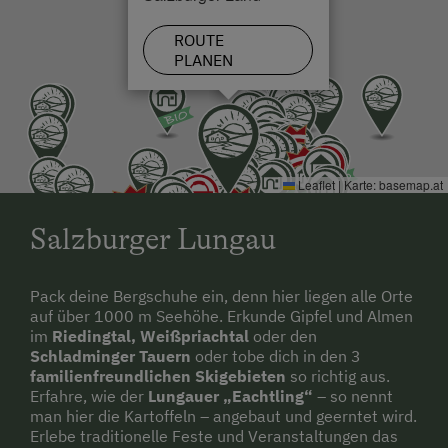
Urlaub für Familien
ROUTE
Familienfreundliche Unterkünfte
PLANEN
Nachhaltiger Urlaub
Urlaub ohne Auto
Besondere Unterkünfte
Leaflet
|
Karte:
basemap.at
Historische Höfe
Salzburger Lungau
Pack deine Bergschuhe ein, denn hier liegen alle Orte
auf über 1000 m Seehöhe. Erkunde Gipfel und Almen
im
Riedingtal, Weißpriachtal
oder den
Schladminger Tauern
oder tobe dich in den 3
familienfreundlichen Skigebieten
so richtig aus.
Erfahre, wie der
Lungauer „Eachtling“
– so nennt
man hier die Kartoffeln – angebaut und geerntet wird.
Erlebe traditionelle Feste und Veranstaltungen das