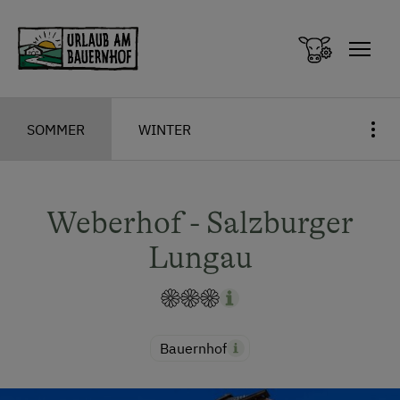
Zum Inhalt springen (Alt+0)
Zum Hauptmenü springen (Alt+1)
SOMMER
WINTER
Weberhof - Salzburger
Lungau
Bauernhof