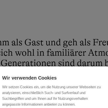
m als Gast und geh als Fre
sich wohl in familiärer Atm
i Generationen sind darum 
n Urlaub zu einem unverge
Wir verwenden Cookies
bnis zu machen.
Wir setzen Cookies ein, um die Nutzung unserer Webseiten zu
analysieren, einschließlich Such- und Surfverlauf und
PLATZNER
Suchbegriffen und um Ihnen auf Ihr Nutzungsverhalten
angepasste Informationen anbieten zu können.