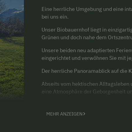
Eine herrliche Umgebung und eine int
bei uns ein.
Unser Biobauernhof liegt in einzigarti
Grünen und doch nahe dem Ortszentr
Unsere beiden neu adaptierten Ferien
eingerichtet und verwöhnen Sie mit j
Der herrliche Panoramablick auf die K
Abseits vom hektischen Alltagsleben 
eine Atmosphäre der Geborgenheit u
Der große Freiraum rund um Haus und 
Familien mit Kindern wie auch für Er
MEHR ANZEIGEN
Während die Kleinen den abwechslun