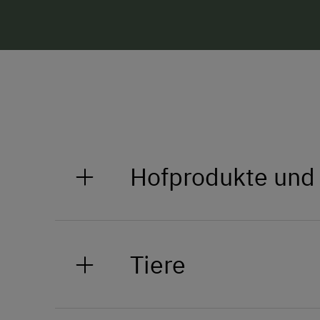
Hofprodukte und
Biobauern "schauen aufs Ganze".
Tiere
Deshalb ist uns auch die Qualitä
wichtig.
Wir freuen uns, dass wir viele N
Unsere Alpakas verzaubern nich