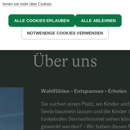
lernen sie mehr über Cookies
ALLE COOKIES ERLAUBEN
ALLE ABLEHNEN
NOTWENDIGE COOKIES VERWENDEN
Über uns
Wohlfühlen - Entspannen - Erholen
Sie suchen einen Platz, wo Kinder und
Seele baumeln lassen und die Kinder 
funkelnden Sternenhimmel sehen kön
geweckt werden? - Wir haben diesen Pl