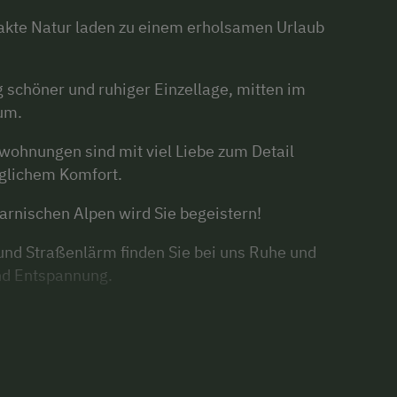
akte Natur laden zu einem erholsamen Urlaub
g schöner und ruhiger Einzellage, mitten im
um.
wohnungen sind mit viel Liebe zum Detail
eglichem Komfort.
arnischen Alpen wird Sie begeistern!
und Straßenlärm finden Sie bei uns Ruhe und
nd Entspannung.
Hof ist gleichermaßen ein Paradies für
holungssuchende jeden Alters.
gsreichen Tagesablauf des Bauernhofes