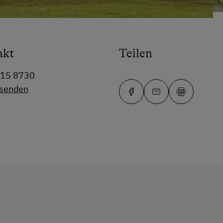
akt
Teilen
715 8730
 senden