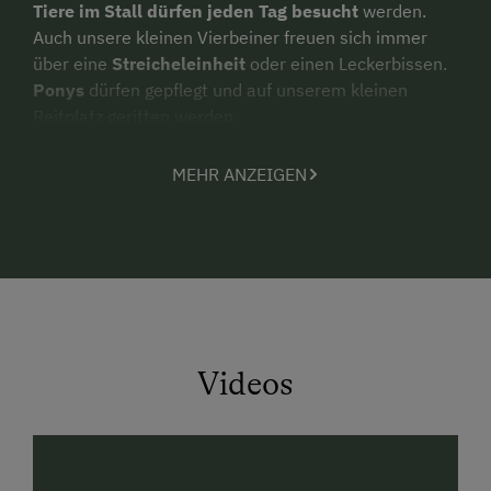
Tiere im Stall dürfen jeden Tag besucht
werden.
Auch unsere kleinen Vierbeiner freuen sich immer
über eine
Streicheleinheit
oder einen Leckerbissen.
Ponys
dürfen gepflegt und auf unserem kleinen
Reitplatz geritten werden.
Tun Sie, worauf Sie gerade Lust haben
- oder
MEHR ANZEIGEN
einmal „einfach gar nichts“! Streicheln Sie unsere
Kuscheltiere
oder stecken Sie Ihre Nase in frisch
geerntetes Heu
...Dieser Duft und der Geschmack
von
selbstgemachten Lebensmitteln
... Erleben Sie
die Welt mit allen Sinnen! Ein Programm haben Sie
doch zu Hause – oder?
Die
spannenden Erlebnisse am Bauernhof
lassen
Videos
sich nicht planen: Wenn ein
Kälbchen
oder eine
kleine Ziege zur Welt kommt
, die Hasen aus dem
Gehege ausbüchsen oder der Bauer mal eben seine
Arbeit warten lässt und mit den Kindern
eine Runde