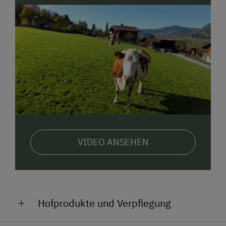
mit dem Traktor fährt
. Ein Wettrennen mit den
Riesen-Go-Carts, ein Tischtennis-Match: Vater gegen
Sohn oder Hochsprung in unserem großen
Gartentrampolin –
langweilig wird Euch bei uns
nicht
!
Dies, und
zahlreiche Freizeitangebote
in der
Umgebung machen Ihren Urlaub zu einem
abwechslungsreichen Erlebnis für die ganze Familie.
Während Ihre Kinder den
bäuerlichen Alltag
miterleben
, können Sie sich entspannt zurücklehnen
und genießen.
VIDEO ANSEHEN
Lassen Sie den
Alltag zu Hause
und erleben Sie
einen unvergesslichen erholsamen
Urlaub bei
Familie Vötter am Weidinghof
.
Registrierungsnummer: 50420-021027-2020
Hofprodukte und Verpflegung