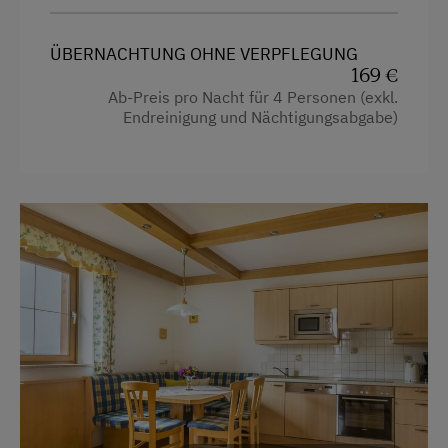
Garten
Verpflegung
ÜBERNACHTUNG OHNE VERPFLEGUNG
Handtücher
169 €
Ohne Verpflegung
Ab-Preis pro Nacht für 4 Personen (exkl.
Kinderbett
Endreinigung und Nächtigungsabgabe)
eigene Trinkwasserquelle
Reinigungsausstattung im Hotel
Service
Wasserkocher
Ausziehcouch
Transfer Bahnhof
Doppelbett (Kingsize)
Willkommensgetränk
Internet
Kostenloses Internet
WiFi
Freizeitaktivitäten am Betrieb und in der