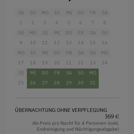
Teppichböden vorhanden und Haustiere nicht
Wintersport
erlaubt sind.
Kostenloses WLAN
SA
SO
MO
DI
MI
DO
FR
SA
Zusätzliche Ausstattungsmerkmale
1
2
3
4
5
6
7
8
Ausstattung
Pferdeliebhaber finden einen kleinen Reitplatz
SO
MO
DI
MI
DO
FR
SA
SO
Doppelbett (Kingsize)
hinter dem Stall.
9
10
11
12
13
14
15
16
Einzelbett
Aktivurlaub
MO
DI
MI
DO
FR
SA
SO
MO
Wandern
17
18
19
20
21
22
23
24
Reiten
DI
MI
DO
FR
SA
SO
MO
25
26
27
28
29
30
31
Ponyreiten
Badeurlaub
Mithilfe am Hof
ÜBERNACHTUNG OHNE VERPFLEGUNG
169 €
Aktivurlaub Winter
Ab-Preis pro Nacht für 4 Personen (exkl.
Skifahren
Endreinigung und Nächtigungsabgabe)