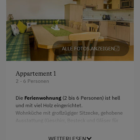
Garten/Wiese
Hofeigene Produkte
Mithilfe am Hof
Obstgarten
ALLE FOTOS ANZEIGEN
Schnapsbrennerei
Schnapsverkostung
Appartement 1
Spielgefährten
2 - 6 Personen
Traktorfahrten
Die
Ferienwohnung
(2 bis 6 Personen) ist hell
und mit viel Holz eingerichtet.
Kinder-Ausstattung
Wohnküche mit großzügiger Sitzecke, gehobene
Baby- und Kleinkinderausstattung
Ausstattung (Geschirr, Besteck und Gläser für
ca. 12 Personen);
2 getrennte Schlafzimmer
.
Kinder sind willkommen
Eigener
Südbalkon
mit Bergblick.
WEITERLESEN