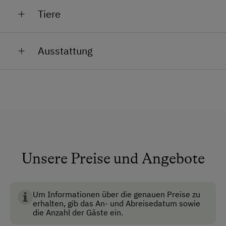
Von unseren Hühnern gibt es: frische
Eier
Tiere
Mit viel Liebe verarbeiten wir hofeigene Produkte zu:
Muuuh, Määäh, Miau, Wiehhhaha, Kikerikieee.... Ja, so
Schnaps
Ausstattung
klingt das bei uns, wenn man frühmorgens die
Liköre
Stalltüre öffnet.
Allgemeine Ausstattung
Johannisbeersirup
Ponys
Skiraum
Holundersirup
Katzen
Skischuhtrockner
Apfelsaft
Hühner
Honig
Bienen
Anfahrtsmöglichkeiten
Marmeladen
Unsere Preise und Angebote
Kühe
Auto
Pferde
Bus
Um Informationen über die genauen Preise zu
Schafe
Taxi
erhalten, gib das An- und Abreisedatum sowie
die Anzahl der Gäste ein.
Ziegen
Zug