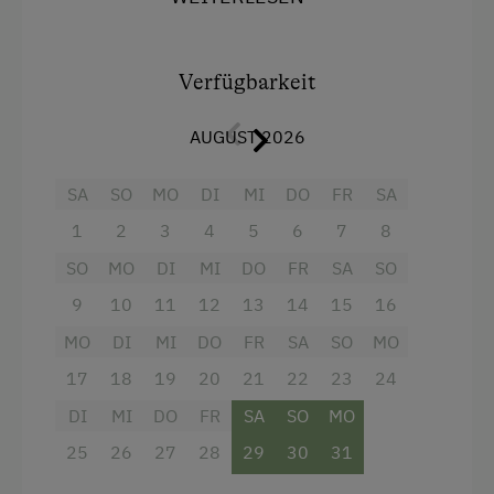
Kinderspielplatz
Allergikergeeignet
, da keine Daunen und keine
Spielhaus
Teppichböden vorhanden, und Haustiere nicht
erlaubt sind.
Verfügbarkeit
Spielzeug
Kostenloses WLAN
AUGUST 2026
Ausstattung der Wohneinheit
Ausstattung
Bettwäsche vorhanden
SA
SO
MO
DI
MI
DO
FR
SA
1
2
3
4
5
6
7
8
Brötchenservice
4 Plattenherd
SO
MO
DI
MI
DO
FR
SA
SO
Geschirr vorhanden
Radio
9
10
11
12
13
14
15
16
Geschirrspüler
Aussicht auf eine Berglandschaft
MO
DI
MI
DO
FR
SA
SO
MO
Kaffeemaschine
Backofen
17
18
19
20
21
22
23
24
Mikrowelle
Balkon/Terrasse
DI
MI
DO
FR
SA
SO
MO
Terrasse
Dusche
25
26
27
28
29
30
31
Trockenraum
Fernseher