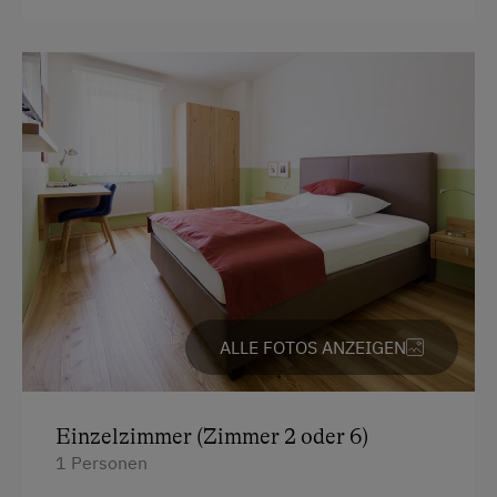
Donauradweg
E-Bike-Verleih
Erlebniswanderung
Erlebniswanderweg
Fahrradverleih
Freibad
Geführte Wanderungen
Individuelle Gruppenangebote
ALLE FOTOS ANZEIGEN
Kutschenfahrten
Nationalpark
Einzelzimmer (Zimmer 2 oder 6)
Naturpark
1 Personen
Nordic Walking