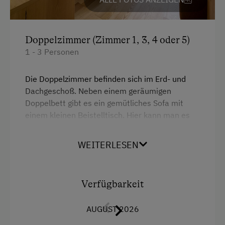
Pauschalangebote
Weinverkostung
Doppelzimmer (Zimmer 1, 3, 4 oder 5)
1 - 3 Personen
Kinder-Ausstattung
Kinderspielplatz
Die Doppelzimmer befinden sich im Erd- und
Dachgeschoß. Neben einem geräumigen
Spielzeug
Doppelbett gibt es ein gemütliches Sofa mit
einem kleinen Beistelltisch. Hier kann man es
Verpflegung
sich gemütlich machen und vielleicht ein gutes
Gläschen Wein trinken. Wer arbeiten muß,
Frühstück vom Buffett
WEITERLESEN
findet auch einen geräumigen Schreibtisch mit
Kontinentales Frühstück
Lampe. Das Bad ist mit Dusche und WC
ausgestattet. Alle Zimmer sind klimatisiert.
Lounge/Bar
Verfügbarkeit
Regionale Spezialitäten
Ausstattung
AUGUST 2026
Übernachtung mit Frühstück