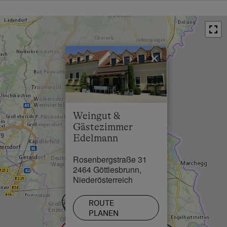
Anfahrt mit dem Auto
Ortszentrum in 0.5 km
Ostautobahn A4 von Wien oder Bratislava kommend,
Restaurant in 0.7 km
Ausfahrt Bruck/Leitha West, anschliessend
Weiterfahrt nach Göttlesbrunn. Im Ort den Schildern
Schwimmbad in 0.2 km
zu uns folgen.
×
See / Teich in 15 km
Anfahrt mit dem Zug
Von Wien Hauptbahnhof bis Bruck/Leitha, von dort
sind es mit dem Taxi 10 Minuten bis zu uns. Gerne
Weingut &
holen wir Sie vom Bahnhof ab.
Gästezimmer
Edelmann
Anfahrt mit dem Flugzeug
Flughafen Wien-Schwechat - von dort sind es mit
Rosenbergstraße 31
dem Taxi 15 Minuten bis zu uns. Gerne holen wir Sie
2464 Göttlesbrunn,
auch vom Flughafen ab.
Niederösterreich
ROUTE
PLANEN