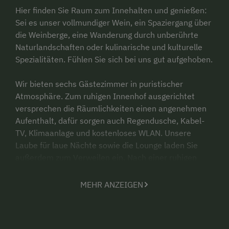
Hier finden Sie Raum zum Innehalten und genießen:
Sei es unser vollmundiger Wein, ein Spaziergang über
die Weinberge, eine Wanderung durch unberührte
Naturlandschaften oder kulinarische und kulturelle
Spezialitäten. Fühlen Sie sich bei uns gut aufgehoben.
Wir bieten sechs Gästezimmer in puristischer
Atmosphäre. Zum ruhigen Innenhof ausgerichtet
versprechen die Räumlichkeiten einen angenehmen
Aufenthalt, dafür sorgen auch Regendusche, Kabel-
TV, Klimaanlage und kostenloses WLAN. Unsere
Laube für laue Nächte sowie die Lounge laden Sie
außerdem zum Verweilen ein. Nach einer ruhigen
Nacht erwartet Sie ein reichhaltiges Frühstücksbuffet
mit regionalen und saisonalen Köstlichkeiten –
MEHR ANZEIGEN
täglich von 7.30 bis 10.00 Uhr.
Fotos: © Tirza Photography/www.tirza.at
(ausgenommen Hausansicht)