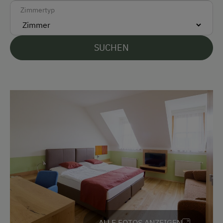
Zimmertyp
Vor Ort gesprochene Sprachen
Deutsch
SUCHEN
Englisch
Parken
E-Auto Ladestation
Kostenlose Parkplätze
Radunterstellmöglichkeit
Am Betrieb
Ab-Hof-Verkauf
Kreativangebot
ALLE FOTOS ANZEIGEN