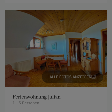
Basketball
Geführte Ausritte
Liegewiese
Radwege
Reiten
Reitunterricht
Reitwege
Strand
ALLE FOTOS ANZEIGEN
Tischtennis
Wanderreiten
Ferienwohnung Julian
Zusätzliche Ausstattungsmerkmale
1 - 5 Personen