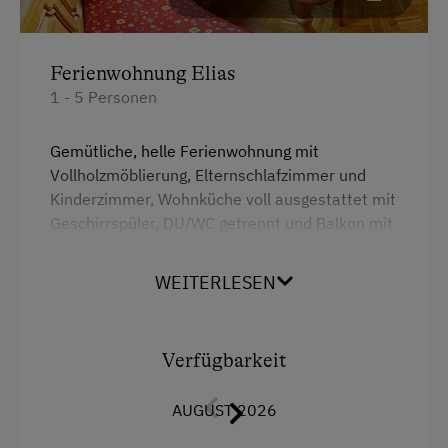
Traktorfahrten
Ausstattung der Wohneinheit
Ferienwohnung Elias
1 - 5 Personen
Bettwäsche vorhanden
E-Herd
Gemütliche, helle Ferienwohnung mit
Vollholzmöblierung, Elternschlafzimmer und
Ferienwohnung ebenerdig
Kinderzimmer, Wohnküche voll ausgestattet mit
Geschirr vorhanden
Geschirrspüler, DU/WC getrennt und Balkon mit
schöner Aussicht
Kaffeemaschine
WEITERLESEN
Geschirrspüler
Ausstattung
Terrasse
4 Plattenherd
Verfügbarkeit
Waschmaschine
Aussicht auf eine Berglandschaft
AUGUST 2026
Verpflegung
Backofen