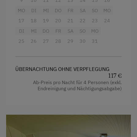
9
10
11
12
13
14
15
16
Kühlschrank
MO
DI
MI
DO
FR
SA
SO
MO
Haupthaus
17
18
19
20
21
22
23
24
Stockbett
DI
MI
DO
FR
SA
SO
MO
Doppelbett (Kingsize)
25
26
27
28
29
30
31
ÜBERNACHTUNG OHNE VERPFLEGUNG
117 €
Ab-Preis pro Nacht für 4 Personen (exkl.
Endreinigung und Nächtigungsabgabe)