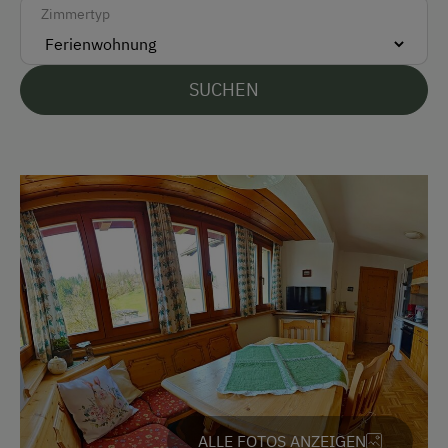
Zimmertyp
Parken
E-Auto Ladestation
SUCHEN
Kostenlose Parkplätze
Am Betrieb
Garten/Wiese
Hausgarten
Hofeigene Produkte
Mithilfe am Hof
Obstgarten
Schwimmteich
Spielgefährten
ALLE FOTOS ANZEIGEN