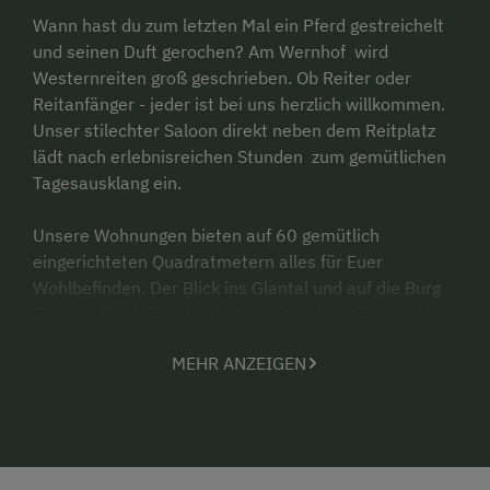
Wann hast du zum letzten Mal ein Pferd gestreichelt
und seinen Duft gerochen? Am Wernhof wird
Westernreiten groß geschrieben. Ob Reiter oder
Reitanfänger - jeder ist bei uns herzlich willkommen.
Unser stilechter Saloon direkt neben dem Reitplatz
lädt nach erlebnisreichen Stunden zum gemütlichen
Tagesausklang ein.
Unsere Wohnungen bieten auf 60 gemütlich
eingerichteten Quadratmetern alles für Euer
Wohlbefinden. Der Blick ins Glantal und auf die Burg
Glanegg lässt dich durchatmen, Hektik , Lärm und
Stress verschwinden.
MEHR ANZEIGEN
Bei jedem Wetter könnt ihr im Naturbadeteich
schwimmen, Beachvolleyball oder Tischtennis spielen
und am Fußballtor eure Ballkünste üben. Auf der
Liegewiese unter Apfelbäumen einfach entspannen.