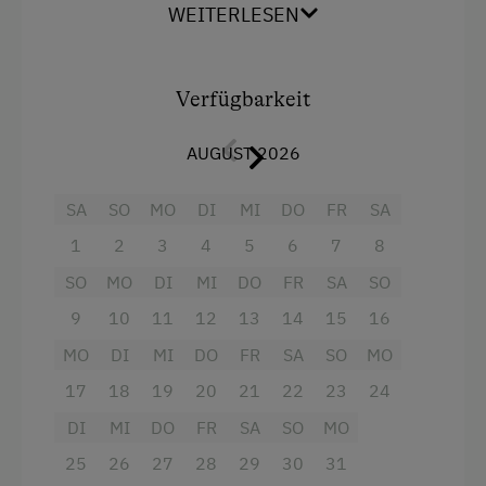
übers ganze Glantal, sehr ruhig.
WEITERLESEN
Ausstattung
Verfügbarkeit
Aussicht auf eine Berglandschaft
AUGUST 2026
Balkon/Terrasse
Dusche
SA
SO
MO
DI
MI
DO
FR
SA
Fernseher
1
2
3
4
5
6
7
8
Küche
SO
MO
DI
MI
DO
FR
SA
SO
Kühlschrank
9
10
11
12
13
14
15
16
MO
Haupthaus
DI
MI
DO
FR
SA
SO
MO
17
18
19
20
21
22
23
24
Doppelbett (Kingsize)
DI
MI
DO
FR
SA
SO
MO
25
26
27
28
29
30
31