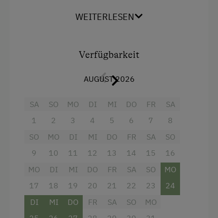
WEITERLESEN
Ausstattung
Dusche
Verfügbarkeit
Fernseher
Küche
AUGUST 2026
Küchenausstattung
SA
SO
MO
DI
MI
DO
FR
SA
Kühlschrank
1
2
3
4
5
6
7
8
Haupthaus
SO
MO
DI
MI
DO
FR
SA
SO
Stockbett
9
10
11
12
13
14
15
16
Doppelbett (Kingsize)
MO
DI
MI
DO
FR
SA
SO
MO
17
18
19
20
21
22
23
24
DI
MI
DO
FR
SA
SO
MO