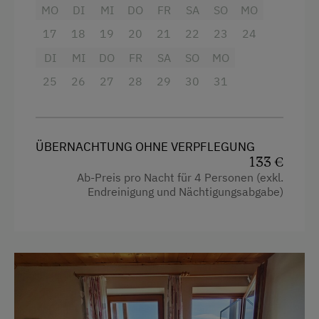
MO
DI
MI
DO
FR
SA
SO
MO
Handtücher
Nachhaltiger Urlaub
17
18
19
20
21
22
23
24
Heizung
Urlaub mit Hund
DI
MI
DO
FR
SA
SO
MO
Kaffeemaschine
Hund erlaubt
25
26
27
28
29
30
31
Küche
Wandern
Küchenausstattung
Geführte Wanderungen
ÜBERNACHTUNG OHNE VERPFLEGUNG
Kühlschrank
Geführte Bergtour
133 €
Wlan
Ab-Preis pro Nacht für 4 Personen (exkl.
E-Bike-Verleih
Endreinigung und Nächtigungsabgabe)
Haupthaus
Stockbett
Doppelbett (Kingsize)