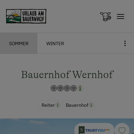
Zum Inhalt springen (Alt+0)
Zum Hauptmenü springen (Alt+1)
SOMMER
WINTER
Bauernhof Wernhof
Reiter
Bauernhof
5