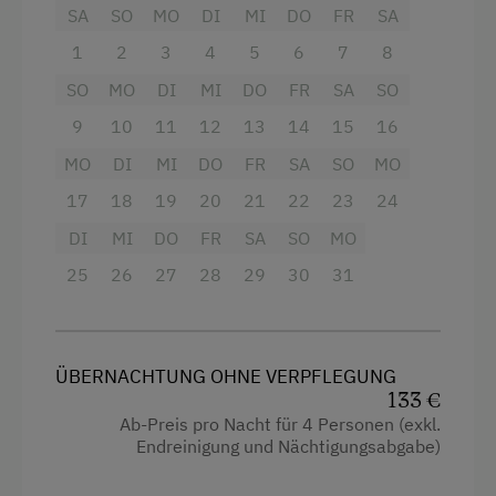
Balkon/Terrasse
SA
SO
MO
DI
MI
DO
FR
SA
eigene Trinkwasserquelle
1
2
3
4
5
6
7
8
Dusche
Service
SO
MO
DI
MI
DO
FR
SA
SO
Fernseher
Transfer Bahnhof
9
10
11
12
13
14
15
16
Handtücher
Transfer Flughafen
MO
DI
MI
DO
FR
SA
SO
MO
Wasserkocher
17
18
19
20
21
22
23
24
Küche
Internet
DI
MI
DO
FR
SA
SO
MO
Küchenausstattung
Internetservice
25
26
27
28
29
30
31
Kühlschrank
Kostenloses Internet
Wlan
WiFi
ÜBERNACHTUNG OHNE VERPFLEGUNG
Haupthaus
133 €
Freizeitaktivitäten am Betrieb und in der
Stockbett
Ab-Preis pro Nacht für 4 Personen (exkl.
Umgebung
Endreinigung und Nächtigungsabgabe)
Doppelbett (Kingsize)
Badesee