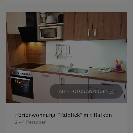
Haarföhn
Handtücher
Mikrowelle
Toaster
Wasserkocher
Familienzimmer
Küche
Küchenausstattung
ALLE FOTOS ANZEIGEN
Kühlschrank
Haupthaus
Ferienwohnung "Talblick" mit Balkon
Ausziehcouch
2 - 4 Personen
Doppelbett (Kingsize)