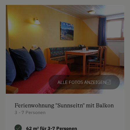
Aktivurlaub Winter
Familienzimmer
Skifahren
Küche
Sanfter Winter
Küchenausstattung
Langlaufen
Kühlschrank
Schneeschuhwandern
Haupthaus
Geführte Schneeschuhwanderungen
Doppelbett (Kingsize)
Skitouren
Ausziehcouch
Geführte Skitouren
ALLE FOTOS ANZEIGEN
Einzelbett
Kulinarik / Genuss
Ab Hofverkauf
Ferienwohnung "Sunnseitn" mit Balkon
Urlaub für Familien
3 - 7 Personen
Familienfreundliche Unterkünfte
62 m² für 3-7 Personen