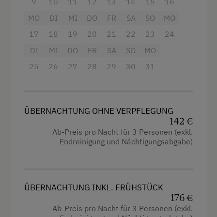
9
10
11
12
13
14
15
16
Familien mit 1-3 Kindern oder für 2 Erwachsene
MO
DI
MI
DO
FR
SA
SO
MO
17
18
19
20
21
22
23
24
Ausstattung
DI
MI
DO
FR
SA
SO
MO
4 Plattenherd
25
26
27
28
29
30
31
Radio
Backofen
ÜBERNACHTUNG OHNE VERPFLEGUNG
Balkon/Terrasse
142 €
Ab-Preis pro Nacht für 3 Personen (exkl.
Dusche
Endreinigung und Nächtigungsabgabe)
Fernseher
Garten
Haarföhn
ÜBERNACHTUNG INKL. FRÜHSTÜCK
176 €
Handtücher
Ab-Preis pro Nacht für 3 Personen (exkl.