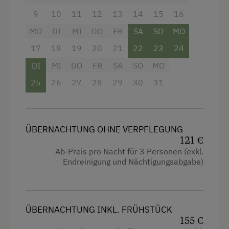
9
10
11
12
13
14
15
16
Ausstattung
MO
DI
MI
DO
FR
SA
SO
MO
4 Plattenherd
17
18
19
20
21
22
23
24
Radio
DI
MI
DO
FR
SA
SO
MO
Aussicht auf eine Berglandschaft
25
26
27
28
29
30
31
Backofen
Dusche
ÜBERNACHTUNG OHNE VERPFLEGUNG
Fernseher
121 €
Haarföhn
Ab-Preis pro Nacht für 3 Personen (exkl.
Endreinigung und Nächtigungsabgabe)
Handtücher
Mikrowelle
Toaster
ÜBERNACHTUNG INKL. FRÜHSTÜCK
155 €
Wasserkocher