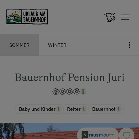
Zum Inhalt springen (Alt+0)
Zum Hauptmenü springen (Alt+1)
SOMMER
WINTER
Bauernhof Pension Juri
Baby und Kinder
Reiter
Bauernhof
5