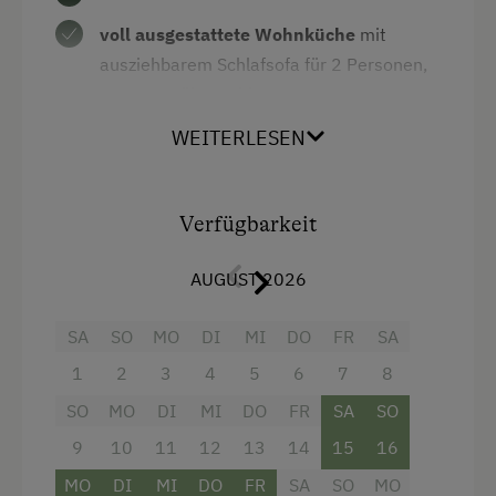
Nachhaltiger Urlaub
voll ausgestattete Wohnküche
mit
Hund erlaubt
ausziehbarem Schlafsofa für 2 Personen,
Sat-TV, Spülmaschine
1 Doppelzimmer
WEITERLESEN
mit eigener Infrarotkabine
zweites Schlafzimmer
- wahlweise mit
Verfügbarkeit
Doppelbett oder 2 Einzelbetten
jedes Schlafzimmer hat Platz für 1
AUGUST 2026
Gitterbett oder Kinderbett mit
SA
Rausfallschutz oder ein Zusatzbett
SO
MO
DI
MI
DO
FR
SA
1
2
3
4
5
6
7
8
2 Bäder
mit Dusche/WC/ Föhn
SO
MO
DI
MI
DO
FR
SA
SO
Vorraum mit Garderobe
9
10
11
12
13
14
15
16
großer Südost-
Balkon
mit Ausblick ins
MO
DI
MI
DO
FR
SA
SO
MO
Lavanttal und auf die Kärntner Berge