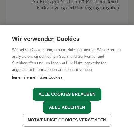
Ab-Preis pro Nacht für 3 Personen (exkl.
Endreinigung und Nächtigungsabgabe)
Familienzimmer
Küche
Küchenausstattung
Wir verwenden Cookies
Kühlschrank
Wir setzen Cookies ein, um die Nutzung unserer Webseiten zu
Haupthaus
analysieren, einschließlich Such- und Surfverlauf und
Suchbegriffen und um Ihnen auf Ihr Nutzungsverhalten
Ausziehcouch
angepasste Informationen anbieten zu können.
Dieses Angebot könnte dich
Doppelbett (Kingsize)
lernen sie mehr über Cookies
auch interessieren:
ALLE COOKIES ERLAUBEN
ALLE ABLEHNEN
NOTWENDIGE COOKIES VERWENDEN
JETZT ANFRAGEN
JETZT BUCHEN