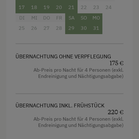
Ideal für
:
17
18
19
20
21
22
23
24
Großfamilien, 2 befreundete Familien oder
DI
MI
DO
FR
SA
SO
MO
einen Urlaub mit viel Komfort für 4
25
26
27
28
29
30
31
Personen
Ausstattung
ÜBERNACHTUNG OHNE VERPFLEGUNG
175 €
4 Plattenherd
Ab-Preis pro Nacht für 4 Personen (exkl.
Radio
Endreinigung und Nächtigungsabgabe)
Aussicht auf eine Berglandschaft
Backofen
ÜBERNACHTUNG INKL. FRÜHSTÜCK
Balkon/Terrasse
220 €
Ab-Preis pro Nacht für 4 Personen (exkl.
Dusche
Endreinigung und Nächtigungsabgabe)
Fernseher