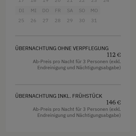
Wanderreiten
DI
MI
DO
FR
SA
SO
MO
4 Plattenherd
Wintersport
25
26
27
28
29
30
31
Radio
Wellnessangebote
Aussicht auf eine Berglandschaft
Infrarotkabine
Backofen
ÜBERNACHTUNG OHNE VERPFLEGUNG
112 €
Balkon/Terrasse
Zusätzliche Ausstattungsmerkmale
Ab-Preis pro Nacht für 3 Personen (exkl.
Dusche
Endreinigung und Nächtigungsabgabe)
Aktivurlaub
Fernseher
Wandern
Haarföhn
Reiten
ÜBERNACHTUNG INKL. FRÜHSTÜCK
Handtücher
146 €
Ponyreiten
Ab-Preis pro Nacht für 3 Personen (exkl.
Mikrowelle
Angeln
Endreinigung und Nächtigungsabgabe)
Toaster
Mithilfe am Hof
Wasserkocher