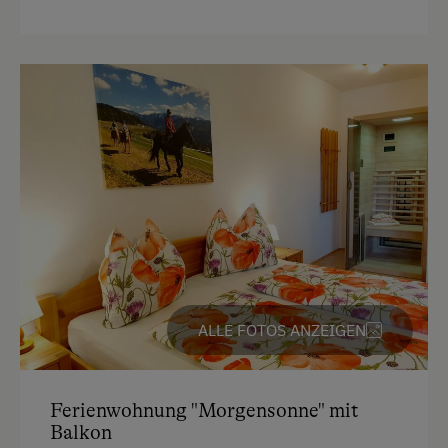
Toaster
Wasserkocher
Familienzimmer
Küche
Küchenausstattung
Kühlschrank
Haupthaus
Doppelbett (Kingsize)
Ausziehcouch
ALLE FOTOS ANZEIGEN
Ferienwohnung "Morgensonne" mit
Balkon