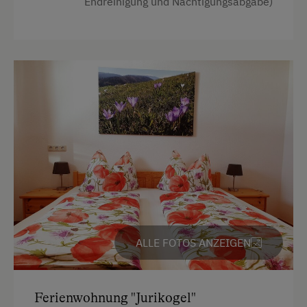
Endreinigung und Nächtigungsabgabe)
Mikrowelle
Toaster
Wasserkocher
Familienzimmer
Küche
Küchenausstattung
Kühlschrank
Haupthaus
Ausziehcouch
Doppelbett (Kingsize)
ALLE FOTOS ANZEIGEN
Ferienwohnung "Jurikogel"