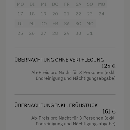
MO
DI
MI
DO
FR
SA
SO
MO
Ausstattung
17
18
19
20
21
22
23
24
4 Plattenherd
DI
MI
DO
FR
SA
SO
MO
25
26
27
28
29
30
31
Radio
Aussicht auf eine Berglandschaft
Backofen
ÜBERNACHTUNG OHNE VERPFLEGUNG
128 €
Balkon/Terrasse
Ab-Preis pro Nacht für 3 Personen (exkl.
Dusche
Endreinigung und Nächtigungsabgabe)
Fernseher
Haarföhn
ÜBERNACHTUNG INKL. FRÜHSTÜCK
Handtücher
161 €
Ab-Preis pro Nacht für 3 Personen (exkl.
Mikrowelle
Endreinigung und Nächtigungsabgabe)