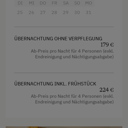
Großfamilien, 2 befreundete Familien oder
DI
MI
DO
FR
SA
SO
MO
Waschmaschine
einen Urlaub mit viel Komfort für 4 Personen
25
26
27
28
29
30
31
Zentralheizung
Ausstattung
Verpflegung
ÜBERNACHTUNG OHNE VERPFLEGUNG
4 Plattenherd
Frühstück vom Buffett
179 €
Radio
Ab-Preis pro Nacht für 4 Personen (exkl.
Frühstückskorb
Endreinigung und Nächtigungsabgabe)
Aussicht auf eine Berglandschaft
Ohne Verpflegung
Backofen
eigene Trinkwasserquelle
Balkon/Terrasse
ÜBERNACHTUNG INKL. FRÜHSTÜCK
Übernachtung mit Frühstück
224 €
Dusche
Ab-Preis pro Nacht für 4 Personen (exkl.
Endreinigung und Nächtigungsabgabe)
Fernseher
Service
Haarföhn
Willkommensgetränk
Handtücher
Zeitungsservice