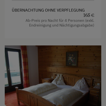
Lounge/Bar
Küchenausstattung
ÜBERNACHTUNG OHNE VERPFLEGUNG
Ohne Verpflegung
Kühlschrank
165 €
Ab-Preis pro Nacht für 4 Personen (exkl.
eigene Trinkwasserquelle
Haupthaus
Endreinigung und Nächtigungsabgabe)
Übernachtung mit Frühstück
Neubau
Doppelbett (Kingsize)
Internet
Einzelbett
Internet-Surfstation
Ausziehcouch
WiFi
Freizeitaktivitäten am Betrieb und in der
Umgebung
Einstellmöglichkeit für Gastpferde
Geführte Ausritte