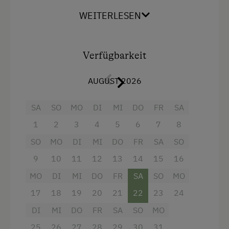
WEITERLESEN
Ausstattung
4 Plattenherd
Verfügbarkeit
Aussicht auf eine Berglandschaft
Backofen
AUGUST 2026
Balkon/Terrasse
SA
SO
MO
DI
MI
DO
FR
SA
Dusche
1
2
3
4
5
6
7
8
Fernseher
SO
MO
DI
MI
DO
FR
SA
SO
Garten
9
10
11
12
13
14
15
16
Haarföhn
MO
DI
MI
DO
FR
SA
SO
MO
Handtücher
17
18
19
20
21
22
23
24
Safe
DI
MI
DO
FR
SA
SO
MO
25
Hochgeschwindigkeits-Internetanschluss
26
27
28
29
30
31