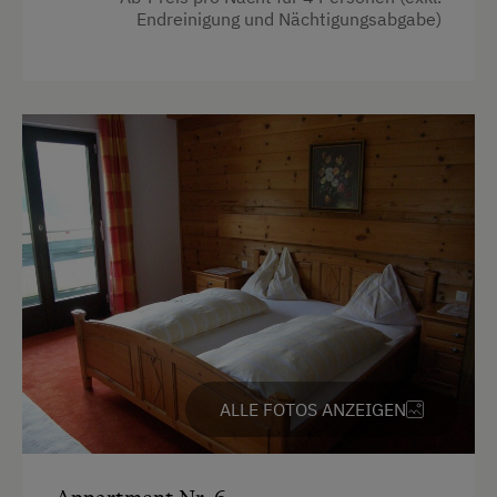
Endreinigung und Nächtigungsabgabe)
Küchenausstattung
Kühlschrank
Haupthaus
Doppelbett (Kingsize)
Einzelbett
Ausziehcouch
ALLE FOTOS ANZEIGEN