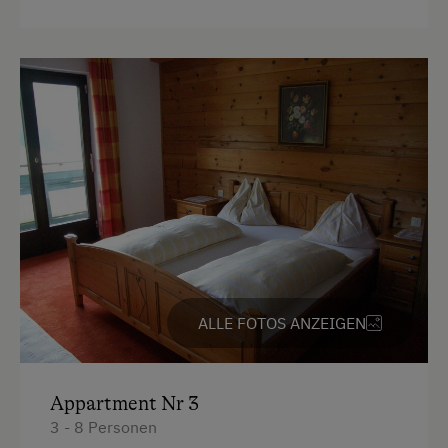
Einzelbett
Mountainbike
Weitradfahren
E-Bike-Verleih
Golf
Badeurlaub
Mithilfe am Hof
Aktivurlaub Winter
Skifahren
ALLE FOTOS ANZEIGEN
An der Skipiste
Bus zur Skipiste
Appartment Nr 3
Sanfter Winter
3 - 8 Personen
Langlaufen