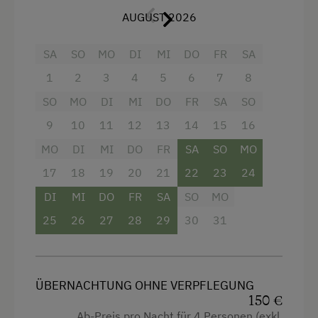
AUGUST 2026
Aussicht auf eine Berglandschaft
Backofen
SA
SO
MO
DI
MI
DO
FR
SA
Balkon/Terrasse
1
2
3
4
5
6
7
8
Dusche
SO
MO
DI
MI
DO
FR
SA
SO
Fernseher
9
10
11
12
13
14
15
16
MO
Haarföhn
DI
MI
DO
FR
SA
SO
MO
17
18
19
20
21
22
23
24
Handtücher
DI
MI
DO
FR
SA
SO
MO
Mikrowelle
25
26
27
28
29
30
31
Safe
Wasserkocher
Hochgeschwindigkeits-Internetanschluss
ÜBERNACHTUNG OHNE VERPFLEGUNG
150 €
Küche
Ab-Preis pro Nacht für 4 Personen (exkl.