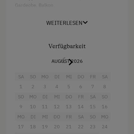
Gardeobe, Balkon
WEITERLESEN
Ausstattung
4 Plattenherd
Verfügbarkeit
Aussicht auf eine Berglandschaft
Backofen
AUGUST 2026
Balkon/Terrasse
SA
SO
MO
DI
MI
DO
FR
SA
Dusche
1
2
3
4
5
6
7
8
Fernseher
SO
MO
DI
MI
DO
FR
SA
SO
Haarföhn
9
10
11
12
13
14
15
16
Handtücher
MO
DI
MI
DO
FR
SA
SO
MO
Mikrowelle
17
18
19
20
21
22
23
24