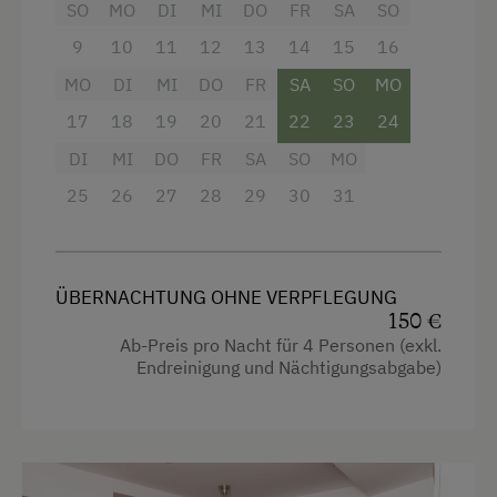
Dusche
SO
MO
DI
MI
DO
FR
SA
SO
Fernseher
9
10
11
12
13
14
15
16
MO
Haarföhn
DI
MI
DO
FR
SA
SO
MO
17
18
19
20
21
22
23
24
Wasserkocher
DI
MI
DO
FR
SA
SO
MO
Hochgeschwindigkeits-Internetanschluss
25
26
27
28
29
30
31
Küche
Küchenausstattung
Kühlschrank
ÜBERNACHTUNG OHNE VERPFLEGUNG
150 €
Haupthaus
Ab-Preis pro Nacht für 4 Personen (exkl.
Endreinigung und Nächtigungsabgabe)
Doppelbett (Kingsize)
Einzelbett