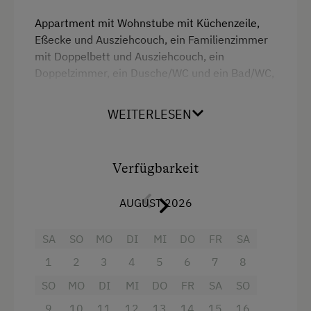
Direkt an der Loipe
Appartment mit Wohnstube mit Küchenzeile,
Eßecke und Ausziehcouch, ein Familienzimmer
Skibus zur Loipe
mit Doppelbett und Ausziehcouch, ein
Doppelzimmer, ein Dusche/WC und ein Bad/WC,
Schneeschuhwandern
Vorraum mit Garderobe, alle Zimmer mit Balkon
Geführte Schneeschuhwanderungen
WEITERLESEN
Skitouren
Ausstattung
Geführte Skitouren
4 Plattenherd
Verfügbarkeit
Skitouren sind direkt ab Hof möglich
Aussicht auf eine Berglandschaft
Urlaub für Familien
AUGUST 2026
Backofen
Familienfreundliche Unterkünfte
Badewanne/Dusche kombiniert
SA
SO
MO
DI
MI
DO
FR
SA
Gesundheitsurlaub
1
2
3
4
5
6
7
8
Balkon/Terrasse
Bewegung
SO
MO
DI
MI
DO
FR
SA
SO
Dusche
Wellness
9
10
11
12
13
14
15
16