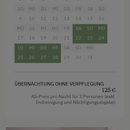
Dusche
SO
MO
DI
MI
DO
FR
SA
SO
Garten
9
10
11
12
13
14
15
16
MO
Haarföhn
DI
MI
DO
FR
SA
SO
MO
17
18
19
20
21
22
23
24
Handtücher
DI
MI
DO
FR
SA
SO
MO
Mikrowelle
25
26
27
28
29
30
31
Telefon
Wasserkocher
Küche
ÜBERNACHTUNG OHNE VERPFLEGUNG
125 €
Küchenausstattung
Ab-Preis pro Nacht für 3 Personen (exkl.
Endreinigung und Nächtigungsabgabe)
Dependance
Doppelbett (Kingsize)
Einzelbett