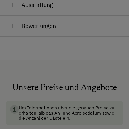
Ausstattung
genügend
Pferde
(
Haflinger, Noriker, Warmblut,
Also "aufsatteln" und vielleicht bis bald - Ihre
Ponys
) aber auch diverse
Streicheltiere
freuen sich
Herzgsell's !
Allgemeine Ausstattung
auf Ihren Besuch und die ein oder andere
Bewertungen
Streicheleinheit.
Registrierungsnummer: 50401-000009-2020
Aufenthaltsraum
Haustiere erlaubt
Haustiergerecht
Safe
Skiraum
Skischuhtrockner
Unsere Preise und Angebote
Anfahrtsmöglichkeiten
Um Informationen über die genauen Preise zu
Bus
erhalten, gib das An- und Abreisedatum sowie
die Anzahl der Gäste ein.
Zug