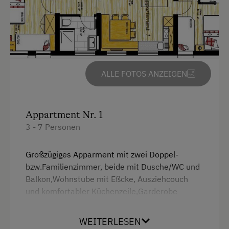
Am Betrieb
Garten/Wiese
Mithilfe am Hof
ALLE FOTOS ANZEIGEN
Schlafen im Heu
Schwimmteich
Spielgefährten
Appartment Nr. 1
3 - 7 Personen
Kinder-Ausstattung
Großzügiges Apparment mit zwei Doppel-
Kinderspielplatz
bzw.Familienzimmer, beide mit Dusche/WC und
Balkon,Wohnstube mit Eßcke, Ausziehcouch
Ausstattung der Wohneinheit
und komfortabler Küchenzeile,Garderobe
Bettwäsche vorhanden
WEITERLESEN
Ausstattung