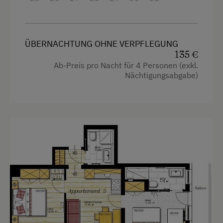
Küche
Kühlschrank
ÜBERNACHTUNG OHNE VERPFLEGUNG
Haupthaus
135 €
Ab-Preis pro Nacht für 4 Personen (exkl.
Neubau
Nächtigungsabgabe)
Doppelbett (Kingsize)
Einzelbett
Ausziehcouch