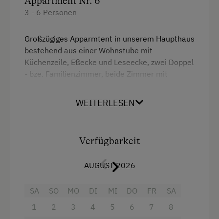
Appartment Nr. 6
3 - 6 Personen
Großzügiges Apparmtent in unserem Haupthaus
bestehend aus einer Wohnstube mit
Küchenzeile, Eßecke und Leseecke, zwei Doppel
- bze. Familienzimmer, beide Zimmer mit
eigenem Dusche/WC, Vorraum mit Garderobe,
Südbalkon mit Panoramablick
WEITERLESEN
Ausstattung
Verfügbarkeit
4 Plattenherd
AUGUST 2026
Aussicht auf eine Berglandschaft
Backofen
SA
SO
MO
DI
MI
DO
FR
SA
Balkon/Terrasse
1
2
3
4
5
6
7
8