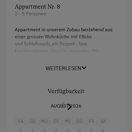
Appartment Nr. 8
2 - 5 Personen
Appartment in unserem Zubau bestehend aus
einer grossen Wohnküche mit Eßcke
und Schlafcouch, ein Doppel - bzw.
Familienzimmer, Dusche, separates WC,
Vorraum mit Garderobe, eigener Hauseingang
und Eigene Terasse mit Zugang zu Garten
WEITERLESEN
Ausstattung
Verfügbarkeit
4 Plattenherd
AUGUST 2026
Aussicht auf eine Berglandschaft
Backofen
SA
SO
MO
DI
MI
DO
FR
SA
Balkon/Terrasse
1
2
3
4
5
6
7
8