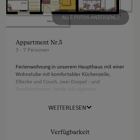
ALLE FOTOS ANZEIGEN
Appartment Nr.5
3 - 7 Personen
Ferienwohnung in unserem Haupthaus mit einer
Wohnstube mit komfortabler Küchenzeile,
Eßecke und Couch, zwei Doppel - und
Familienzimmer, beide mit eigenem
Dusch/WC, Vorraum mit Gerderobe, Ost - und
Südbalkon mit Bergpanorama - Ausblick
WEITERLESEN
Ausstattung
Verfügbarkeit
4 Plattenherd