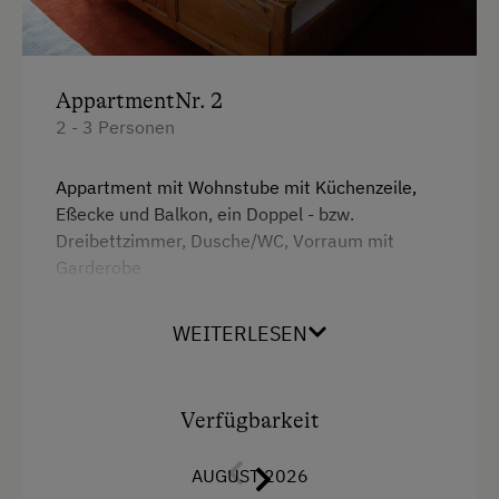
Gästeabend
Kutschenfahrten
Ponyreiten
AppartmentNr. 2
Reiten
2 - 3 Personen
Reitwege
Appartment mit Wohnstube mit Küchenzeile,
Rodelbahn in der Nähe
Eßecke und Balkon, ein Doppel - bzw.
Dreibettzimmer, Dusche/WC, Vorraum mit
Skilift
Garderobe
Tischtennis
WEITERLESEN
Wanderreiten
Ausstattung
Winterritte
4 Plattenherd
Wintersport
Verfügbarkeit
Aussicht auf eine Berglandschaft
Backofen
Wellnessangebote
AUGUST 2026