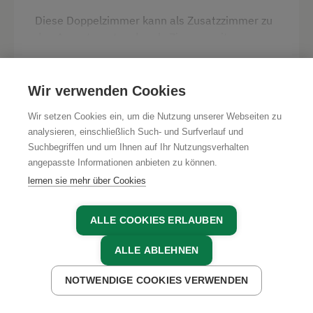
Diese Doppelzimmer kann als Zusatzzimmer zu
den Appartments oder als Zimmer mit
Frühstück gebucht werden.
WEITERLESEN
Wir verwenden Cookies
Ausstattung
Wir setzen Cookies ein, um die Nutzung unserer Webseiten zu
Verfügbarkeit
Balkon/Terrasse
analysieren, einschließlich Such- und Surfverlauf und
Suchbegriffen und um Ihnen auf Ihr Nutzungsverhalten
Fernseher
AUGUST 2026
angepasste Informationen anbieten zu können.
Haarföhn
lernen sie mehr über Cookies
SA
SO
MO
DI
MI
DO
FR
SA
Hochgeschwindigkeits-Internetanschluss
1
2
3
4
5
6
7
8
ALLE COOKIES ERLAUBEN
Haupthaus
SO
MO
DI
MI
DO
FR
SA
SO
ALLE ABLEHNEN
Doppelbett (Kingsize)
9
10
11
12
13
14
15
16
NOTWENDIGE COOKIES VERWENDEN
MO
DI
MI
DO
FR
SA
SO
MO
JETZT ANFRAGEN
17
18
19
20
21
22
23
24