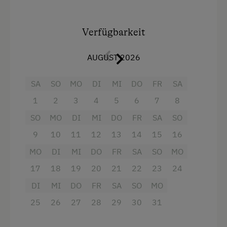
Brötchenservice
Aussicht auf eine Berglandschaft
Ferienwohnung ebenerdig
Verfügbarkeit
Backofen
Ferienwohnung mit Frühstück
Balkon/Terrasse
Geschirrspüler
AUGUST 2026
Dusche
Gästeküche
SA
SO
MO
DI
MI
DO
FR
SA
Fernseher
Kaffeemaschine
1
2
3
4
5
6
7
8
Haarföhn
Mikrowelle
SO
MO
DI
MI
DO
FR
SA
SO
Handtücher
Terrasse
9
10
11
12
13
14
15
16
Mikrowelle
Trockenraum
MO
DI
MI
DO
FR
SA
SO
MO
Safe
17
18
19
20
21
22
23
24
Waschmaschine
Wasserkocher
DI
MI
DO
FR
SA
SO
MO
Verpflegung
25
Hochgeschwindigkeits-Internetanschluss
26
27
28
29
30
31
Frühstück vom Buffett
Küche