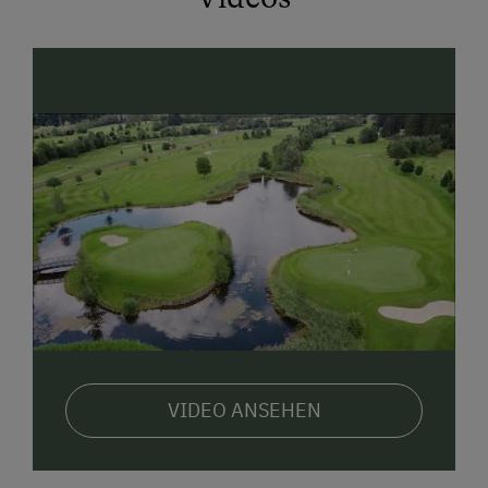
auf den Kreischberg (1,3 km).
Am Hof warten viele Tiere darauf gestreichelt zu
werden: Katzen, Hasen, Ponys, Ziegen, Schafe, Esel
und Lamas!
Kinderermäßigung! Greenfeeermäßigungen!
Für Tagungen/Schulungen in einer natürlichen
Umgebung bieten wir einen Seminarraum mit 60 m².
VIDEO ANSEHEN