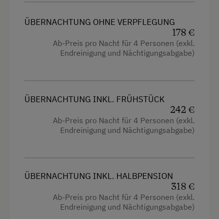
Kinderbett
ÜBERNACHTUNG OHNE VERPFLEGUNG
Mikrowelle
178 €
Ab-Preis pro Nacht für 4 Personen (exkl.
Reinigungsausstattung in der Wohnung
Endreinigung und Nächtigungsabgabe)
Toilette
Wasserkocher
ÜBERNACHTUNG INKL. FRÜHSTÜCK
Küche
242 €
Ab-Preis pro Nacht für 4 Personen (exkl.
Küchenausstattung
Endreinigung und Nächtigungsabgabe)
Kühlschrank
Wlan
ÜBERNACHTUNG INKL. HALBPENSION
Neubau
318 €
Doppelbett (Kingsize)
Ab-Preis pro Nacht für 4 Personen (exkl.
Endreinigung und Nächtigungsabgabe)