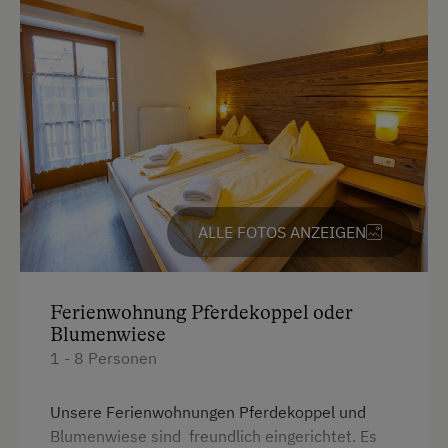
Seminar-Dienstleistungen
Ausstattung für Konferenzen
Flipcharts
Großer Arbeitsbereich
Konferenzräume
LCD-Projektor
Seminarraum
ALLE FOTOS ANZEIGEN
Tagungszentrum
Whiteboard
Ferienwohnung Pferdekoppel oder
Blumenwiese
Zusätzliche Ausstattungsmerkmale
1 - 8 Personen
Wasserspielplatz mit Kneippweg und Fischteich
Unsere Ferienwohnungen Pferdekoppel und
Blumenwiese sind freundlich eingerichtet. Es