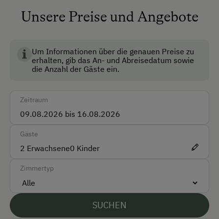
Haustiergerecht
Unsere Preise und Angebote
Lesezimmer
Mitnahme von Hunden erlaubt
Um Informationen über die genauen Preise zu
erhalten, gib das An- und Abreisedatum sowie
Nichtraucherzimmer
die Anzahl der Gäste ein.
Rezeption
Zeitraum
Safe
Skiraum
Gäste
Skischuhtrockner
2
Erwachsene
0
Kinder
Anfahrtsmöglichkeiten
Zimmertyp
Auto
Bus
SUCHEN