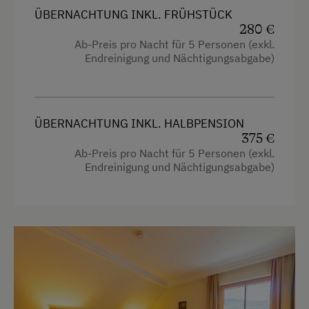
Kinderbett
ÜBERNACHTUNG INKL. FRÜHSTÜCK
280 €
Reinigungsausstattung im Hotel
Ab-Preis pro Nacht für 5 Personen (exkl.
Endreinigung und Nächtigungsabgabe)
Küche
Küchenausstattung
Kühlschrank
ÜBERNACHTUNG INKL. HALBPENSION
Neubau
375 €
Ab-Preis pro Nacht für 5 Personen (exkl.
Doppelbett (Kingsize)
Endreinigung und Nächtigungsabgabe)
Ausziehcouch