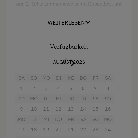
sind 2 Schlafzimmer jeweils mit Doppelbett und
Stockbett, Wohnküche mit Sat.Tv, freies Wlan,
Geschirrspüler und vollausgestatteter Küche,
WEITERLESEN
Vorraum mit Gardarobe, Bad (mit Badewanne)
und WC getrennt. Die Wohnungen haben beide
einen Balkon und haben 65m².
Verfügbarkeit
Ausstattung
AUGUST 2026
4 Plattenherd
SA
SO
MO
DI
MI
DO
FR
SA
Radio
1
2
3
4
5
6
7
8
Backofen
SO
MO
DI
MI
DO
FR
SA
SO
Badewanne
9
10
11
12
13
14
15
16
Badewanne/Dusche kombiniert
MO
DI
MI
DO
FR
SA
SO
MO
17
Balkon/Terrasse
18
19
20
21
22
23
24