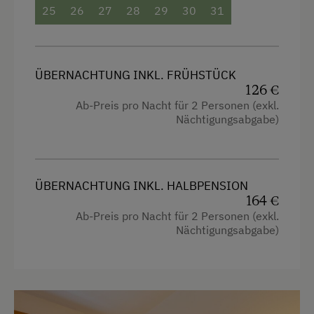
Squash
25
26
27
28
29
30
31
Squashhalle
Tennishalle
ÜBERNACHTUNG INKL. FRÜHSTÜCK
Tennisplatz
126 €
Ab-Preis pro Nacht für 2 Personen (exkl.
Tischtennis
Nächtigungsabgabe)
Wandern
Wanderreiten
ÜBERNACHTUNG INKL. HALBPENSION
Wassersport
164 €
Wintersport
Ab-Preis pro Nacht für 2 Personen (exkl.
Nächtigungsabgabe)
Wellnessangebote
Sauna