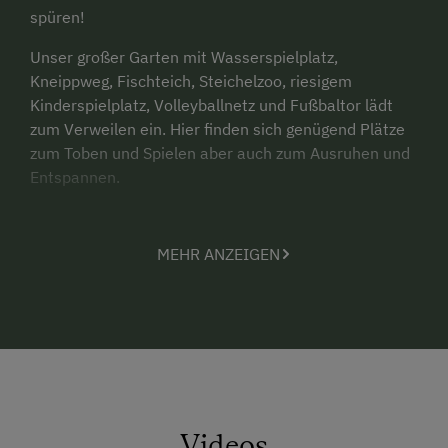
spüren!
Unser großer Garten mit Wasserspielplatz,
Kneippweg, Fischteich, Steichelzoo, riesigem
Kinderspielplatz, Volleyballnetz und Fußbaltor lädt
zum Verweilen ein. Hier finden sich genügend Plätze
zum Toben und Spielen aber auch zum Ausruhen und
Entspannen.
Weiters bieten wir Reitbetreuung, Grillabende, eine
Sauna mit Außenbereich und Ausflüge zur
MEHR ANZEIGEN
Zechnerhütte.
Im Sommer gibt es unser Bauernhofprogramm - 2 x
wöchentlich gratis Schnupperreiten und jeden
Dienstag einen Ausflug auf die Alm zum Forellen
fischen.
Der Murradweg und die Langlaufloipe gehen direkt
Videos
am Hof vorbei. Im Winter gondeln Sie zum Schifahren