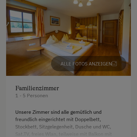
Golf
Heimatmuseum
Individuelle Gruppenangebote
Jogging-Routen
Kegelbahn
Kochen und Backen
ALLE FOTOS ANZEIGEN
Kutschenfahrten
Leihrodeln
Familienzimmer
Liegewiese
1 - 5 Personen
Live Unterhaltung
Unsere Zimmer sind alle gemütlich und
Naturpark
freundlich eingerichtet mit Doppelbett,
Stockbett, Sitzgelegenheit, Dusche und WC,
Nordic Walking
Sat.TV, freies Wlan, teilweise mit Balkon mit