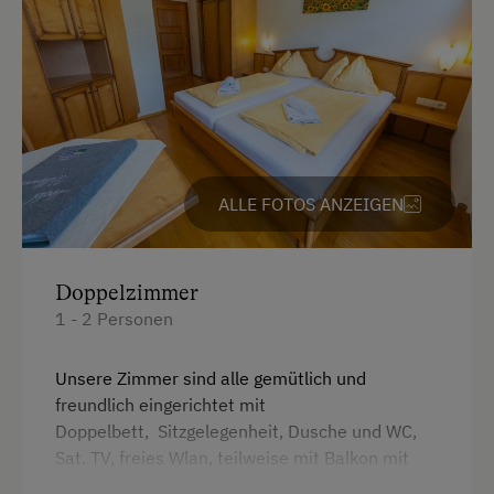
Österreichische Spezialitäten
Übernachtung mit Frühstück
Übernachtung mit Halbpension
Service
ALLE FOTOS ANZEIGEN
Gepäckservice
Kostenlose Zeitschriften in der Lobby
Telefonservice
Doppelzimmer
1 - 2 Personen
Transfer Bahnhof
Transfer Skilift
Unsere Zimmer sind alle gemütlich und
freundlich eingerichtet mit
Tägliches Housekeeping
Doppelbett, Sitzgelegenheit, Dusche und WC,
Zimmerservice
Sat. TV, freies Wlan, teilweise mit Balkon mit
Blick in den Garten