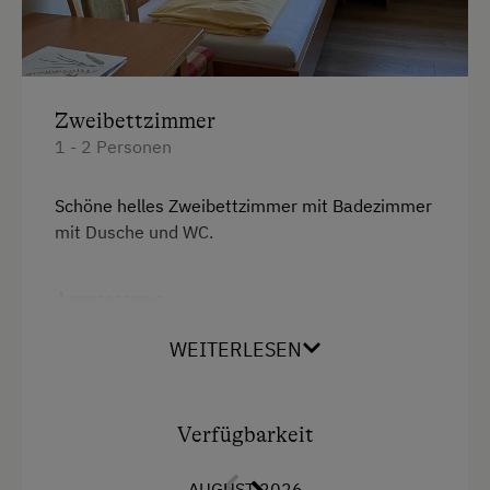
Waldspielplatz
Ausstattung der Wohneinheit
Zweibettzimmer
Bettwäsche vorhanden
1 - 2 Personen
Brötchenservice
Schöne helles Zweibettzimmer mit Badezimmer
Ferienwohnung mit Frühstück
mit Dusche und WC.
Geschirr vorhanden
Geschirrspüler
Ausstattung
Kaffeemaschine
Dusche
WEITERLESEN
Mikrowelle
Toilette
Trockenraum
Einzelbett
Verfügbarkeit
Waschmaschine
AUGUST 2026