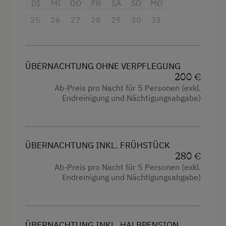
DI
MI
DO
FR
SA
SO
MO
Dusche
25
26
27
28
29
30
31
Fernseher
Getränkeerwerb im Haus
Handtücher
ÜBERNACHTUNG OHNE VERPFLEGUNG
200 €
Reinigungsausstattung im Hotel
Ab-Preis pro Nacht für 5 Personen (exkl.
Reinigungsausstattung in der Wohnung
Endreinigung und Nächtigungsabgabe)
Küche
Küchenausstattung
ÜBERNACHTUNG INKL. FRÜHSTÜCK
Kühlschrank
280 €
Ab-Preis pro Nacht für 5 Personen (exkl.
Verbundene Zimmer
Endreinigung und Nächtigungsabgabe)
Dependance
Stockbett
ÜBERNACHTUNG INKL. HALBPENSION