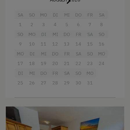
Verpflegung
SA
SO
MO
DI
MI
DO
FR
SA
Bankett-Möglichkeiten
1
2
3
4
5
6
7
8
Bäuerliche Küche
SO
MO
DI
MI
DO
FR
SA
SO
Café
9
10
11
12
13
14
15
16
Frühstück vom Buffett
MO
DI
MI
DO
FR
SA
SO
MO
Internationale Küche
17
18
19
20
21
22
23
24
Kontinentales Frühstück
DI
MI
DO
FR
SA
SO
MO
Ohne Verpflegung
25
26
27
28
29
30
31
Regionale Spezialitäten
Restaurant
Vegetarische Küche
eigene Trinkwasserquelle