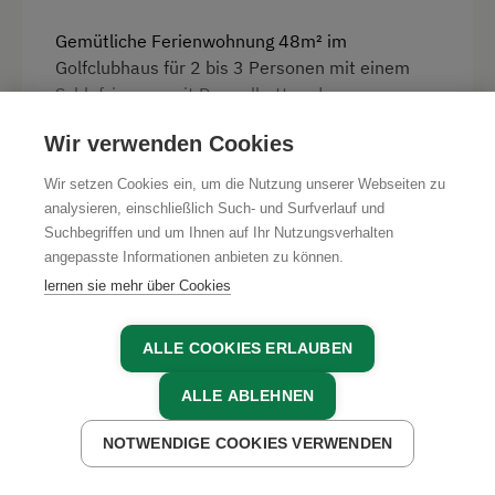
Gemütliche Ferienwohnung 48m² im
Golfclubhaus für 2 bis 3 Personen mit einem
Schlafzimmer mit Doppelbett und
Wohn-/Schlafküche mit Couch. Bad (mit
Wir verwenden Cookies
Badewanne) und WC sind getrennt, Vorraum mit
Garderobe. Unsere Sauna mit Außenbereich
WEITERLESEN
Wir setzen Cookies ein, um die Nutzung unserer Webseiten zu
(inklusive) befindet sich im selben Haus. Sat. Tv
analysieren, einschließlich Such- und Surfverlauf und
und freies Wlan.
Suchbegriffen und um Ihnen auf Ihr Nutzungsverhalten
angepasste Informationen anbieten zu können.
Verfügbarkeit
lernen sie mehr über Cookies
Ausstattung
AUGUST 2026
4 Plattenherd
ALLE COOKIES ERLAUBEN
Radio
SA
SO
MO
DI
MI
DO
FR
SA
ALLE ABLEHNEN
1
2
3
4
5
6
7
8
Aussicht auf eine Berglandschaft
NOTWENDIGE COOKIES VERWENDEN
SO
MO
DI
MI
DO
FR
SA
SO
JETZT ANFRAGEN
Backofen