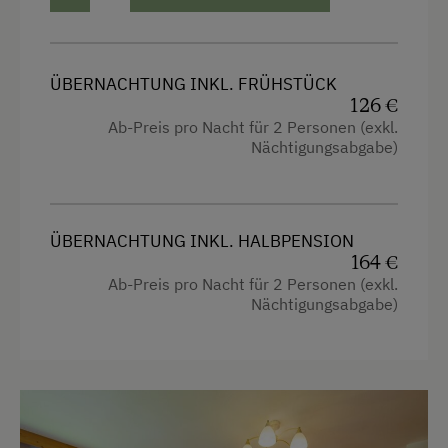
Diskothek
Einstellmöglichkeit für Gastpferde
ÜBERNACHTUNG INKL. FRÜHSTÜCK
Eislaufen
126 €
Ab-Preis pro Nacht für 2 Personen (exkl.
Eisstockschießen
Nächtigungsabgabe)
Erlebniswanderung
Erlebniswanderweg
Fahrradverleih
ÜBERNACHTUNG INKL. HALBPENSION
164 €
Fitnesscenter
Ab-Preis pro Nacht für 2 Personen (exkl.
Nächtigungsabgabe)
Freibad
Geführte Ausritte
Geführte Bergtouren
Geführte Wanderungen