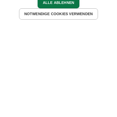
ALLE ABLEHNEN
UNTERKÜNFTE FINDEN
NOTWENDIGE COOKIES VERWENDEN
WAS IM ALLTAG OFT SCHWER FÄLLT, WIRD HIER
LEICHT GEMACHT
Egal ob du selbst mit anpacken oder einfach
mal kurz aussteigen möchtest, hier findest
du was du suchst.