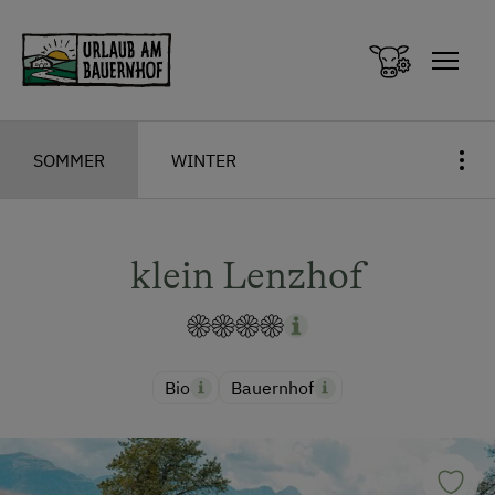
Zum Inhalt springen (Alt+0)
Zum Hauptmenü springen (Alt+1)
SOMMER
WINTER
klein Lenzhof
Bio
Bauernhof