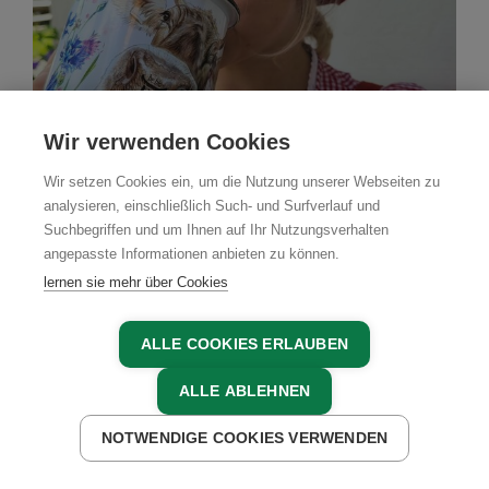
Wir verwenden Cookies
Wir setzen Cookies ein, um die Nutzung unserer Webseiten zu
analysieren, einschließlich Such- und Surfverlauf und
Suchbegriffen und um Ihnen auf Ihr Nutzungsverhalten
Bauernhof
angepasste Informationen anbieten zu können.
lernen sie mehr über Cookies
Gerhard Groschacher vlg.
Bartl
ALLE COOKIES ERLAUBEN
Hermagor-Pressegger See, Nassfeld-Pressegger
ALLE ABLEHNEN
See - Lesachtal - Weissensee, Kärnten
NOTWENDIGE COOKIES VERWENDEN
JETZT ANFRAGEN