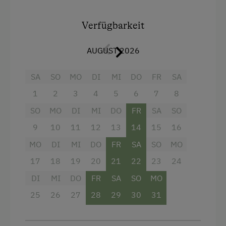
eine große Wohnküche mit Ausziehcouch
Geschirr vorhanden
Verfügbarkeit
Holzterrasse
Ausstattung
Kaffeemaschine
AUGUST 2026
4 Plattenherd
Geschirrspüler
SA
SO
MO
DI
MI
DO
FR
SA
Aussicht auf eine Berglandschaft
Zentralheizung
1
2
3
4
5
6
7
8
Backofen
SO
MO
DI
MI
DO
FR
SA
SO
Verpflegung
Balkon/Terrasse
9
10
11
12
13
14
15
16
Ohne Verpflegung
Dusche
MO
DI
MI
DO
FR
SA
SO
MO
Fernseher
17
18
19
20
21
22
23
24
Freizeitaktivitäten am Betrieb und in der
Umgebung
Garten
DI
MI
DO
FR
SA
SO
MO
Handtücher
Almausflüge
25
26
27
28
29
30
31
Heizung
Almwandern