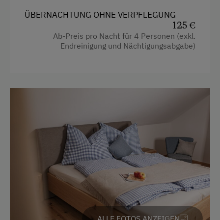
Kaffeemaschine
Badesee
ÜBERNACHTUNG OHNE VERPFLEGUNG
Reinigungsausstattung in der Wohnung
Bergtouren
125 €
Ab-Preis pro Nacht für 4 Personen (exkl.
Toilette
E-Bike-Verleih
Endreinigung und Nächtigungsabgabe)
Wasserkocher
Eislaufen
Küche
Erlebniswanderung
Küchenausstattung
Freibad
Kühlschrank
Geführte Wanderungen
Neubau
Jogging-Routen
Doppelbett
Klettern
Ausziehcouch
Naturpark
Nordic Walking
Radwege
ALLE FOTOS ANZEIGEN