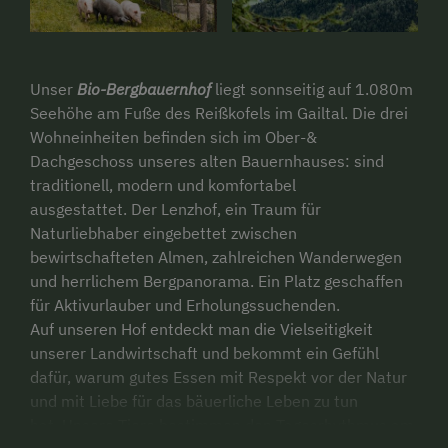
Unser
Bio-Bergbauernhof
liegt sonnseitig auf 1.080m
Seehöhe am Fuße des Reißkofels im Gailtal. Die drei
Wohneinheiten befinden sich im Ober-&
Dachgeschoss unseres alten Bauernhauses: sind
traditionell, modern und komfortabel
ausgestattet. Der Lenzhof, ein Traum für
Naturliebhaber eingebettet zwischen
bewirtschafteten Almen, zahlreichen Wanderwegen
und herrlichem Bergpanorama. Ein Platz geschaffen
für Aktivurlauber und Erholungssuchenden.
Auf unseren Hof entdeckt man die Vielseitigkeit
unserer Landwirtschaft und bekommt ein Gefühl
dafür, warum gutes Essen mit Respekt vor der Natur
und mit Liebe für das bäuerliche Leben zu tun
hat. Unsere Tiere bestimmen den Tagesrhythmus am