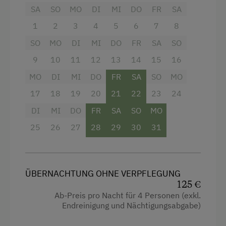
SA
SO
MO
DI
MI
DO
FR
SA
Wandern
Aussicht auf eine Berglandschaft
1
2
3
4
5
6
7
8
Geführte Wanderungen
Backofen
SO
MO
DI
MI
DO
FR
SA
SO
Geführte Bergtour
Balkon/Terrasse
9
10
11
12
13
14
15
16
Esel- oder Lamawanderungen
Dusche
MO
DI
MI
DO
FR
SA
SO
MO
Radfahren
Fernseher
17
18
19
20
21
22
23
24
Downhill
Garten
DI
MI
DO
FR
SA
SO
MO
Mountainbike
Handtücher
25
26
27
28
29
30
31
Badeurlaub
Heizung
Pirschgang
Kaffeemaschine
ÜBERNACHTUNG OHNE VERPFLEGUNG
Mithilfe am Hof
Reinigungsausstattung in der Wohnung
125 €
Ab-Preis pro Nacht für 4 Personen (exkl.
Aktivurlaub Winter
Toilette
Endreinigung und Nächtigungsabgabe)
Skifahren
Wasserkocher