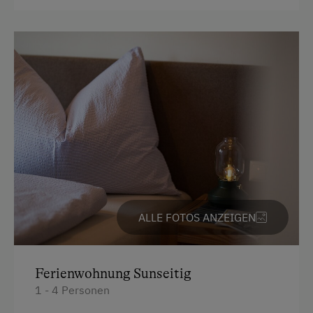
Sanfter Winter
Kochnische
Langlaufen
Küche
Direkt an der Loipe
Küchenausstattung
Skibus zur Loipe
Kühlschrank
Schneeschuhwandern
Neubau
Geführte Schneeschuhwanderungen
Doppelbett
Skitouren
Ausziehcouch
Kulinarik / Genuss
ALLE FOTOS ANZEIGEN
Kulinarik zum Miterleben / In der Hofküche
Ab Hofverkauf
Urlaub für Familien
Ferienwohnung Sunseitig
1 - 4 Personen
Familienfreundliche Unterkünfte