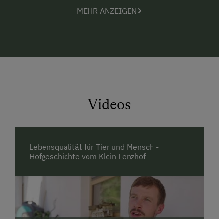
Hof. Gerne darf hier und da auch mal eine helfende
MEHR ANZEIGEN
Hand angelegt werden. Bei einer Rotwildfütterung
oder bei der täglichen Eierabnahme im Hühnerstall.
Wir freuen uns, euch am klein-Lenzhof zu begegnen.
Für eine kleine
Auszeit
zum
Auftanken & Genießen.
Besucht uns gerne auf unserer Webseite:
www.kleinlenzhof.at
Videos
Lebensqualität für Tier und Mensch -
Hofgeschichte vom Klein Lenzhof