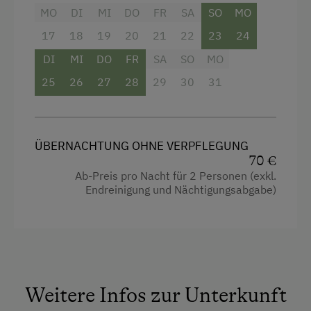
Balkon/Terrasse
Hund erlaubt
MO
DI
MI
DO
FR
SA
SO
MO
Dusche
17
18
19
20
21
22
23
24
Fernseher
DI
MI
DO
FR
SA
SO
MO
Garten
25
26
27
28
29
30
31
Handtücher
Heizung
ÜBERNACHTUNG OHNE VERPFLEGUNG
Kaffeemaschine
70 €
Ab-Preis pro Nacht für 2 Personen (exkl.
Reinigungsausstattung in der Wohnung
Endreinigung und Nächtigungsabgabe)
Toilette
Wasserkocher
Küche
Küchenausstattung
Weitere Infos zur Unterkunft
Kühlschrank